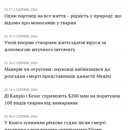
22:57 6 СЕРПНЯ, 2026
Один партнер на все життя – рідкість у природі: що
відомо про моногамію у тварин
22:37 6 СЕРПНЯ, 2026
Учені вперше створили життєздатні віруси за
допомогою штучного інтелекту
22:36 6 СЕРПНЯ, 2026
Малярія чи отруєння: науковці наблизилися до
розгадки смерті представників династії Медічі
22:11 6 СЕРПНЯ, 2026
Ді Капріо і Безос спрямують $200 млн на порятунок
100 видів тварин від вимирання
22:04 6 СЕРПНЯ, 2026
У Конго зупинили річкове судно після смерті
пасажира з можливими симптомами Еболи