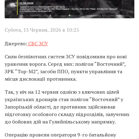
Субота, 13 Червня, 2026 в 10:25
Джерело:
СБС ЗСУ
Сили безпілотних систем ЗСУ повідомили про нові
ураження ворога. Серед них: полігон “Восточний”,
ЗРК “Тор-М2”, засоби ППО, пункти управління та
місця дислокації противника.
Так, у ніч на 12 червня однією з ключових цілей
українських дронарів став полігон “Восточний” у
Запорізькій області, де противник здійснював
підготовку особового складу підрозділів, залучених
до бойових дій на Гуляйпільському напрямку.
Операцію провели оператори 9-го батальйону