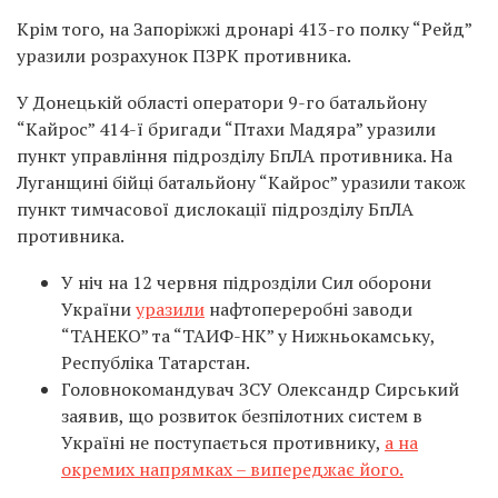
Крім того, на Запоріжжі дронарі 413-го полку “Рейд”
уразили розрахунок ПЗРК противника.
У Донецькій області оператори 9-го батальйону
“Кайрос” 414-ї бригади “Птахи Мадяра” уразили
пункт управління підрозділу БпЛА противника. На
Луганщині бійці батальйону “Кайрос” уразили також
пункт тимчасової дислокації підрозділу БпЛА
противника.
У ніч на 12 червня підрозділи Сил оборони
України
уразили
нафтопереробні заводи
“ТАНЕКО” та “ТАИФ-НК” у Нижньокамську,
Республіка Татарстан.
Головнокомандувач ЗСУ Олександр Сирський
заявив, що розвиток безпілотних систем в
Україні не поступається противнику,
а на
окремих напрямках – випереджає його.