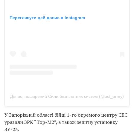
Переглянути цей допис в Instagram
Допис, поширений Сили безпілотних систем (@usf_army)
У Запорізькій області бійці 1-го окремого центру СБС
уразили ЗРК “Тор-М2”, а також зенітну установку
ЗУ-23.