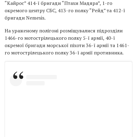
“Кайрос” 414-ї бригади “Птахи Мадяра”, 1-го
окремого центру СБС, 413-го полку “Рейд” та 412-ї
бригади Nemesis.
На ураженому полігоні розміщувалися підрозділи
1466-го мотострілецького полку 5-ї армії, 40-ї
окремої бригади морської піхоти 36-ї армії та 1461-
го мотострілецького полку 36-ї армії противника.