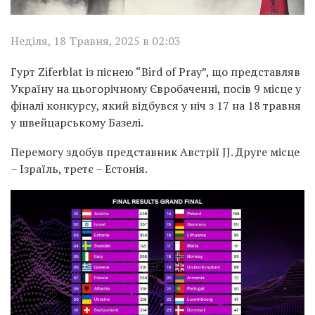
Неділя, 18 Травня, 2025 в 02:03
Гурт Ziferblat із піснею “Bird of Pray”, що представляв
Україну на цьогорічному Євробаченні, посів 9 місце у
фіналі конкурсу, який відбувся у ніч з 17 на 18 травня
у швейцарському Базелі.
Перемогу здобув представник Австрії JJ. Друге місце
– Ізраїль, третє – Естонія.