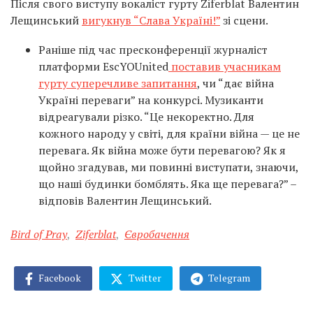
Після свого виступу вокаліст гурту Ziferblat Валентин
Лещинський
вигукнув “Слава Україні!”
зі сцени.
Раніше під час пресконференції журналіст
платформи EscYOUnited
поставив учасникам
гурту суперечливе запитання
, чи “дає війна
Україні переваги” на конкурсі. Музиканти
відреагували різко. “Це некоректно. Для
кожного народу у світі, для країни війна — це не
перевага. Як війна може бути перевагою? Як я
щойно згадував, ми повинні виступати, знаючи,
що наші будинки бомблять. Яка ще перевага?” –
відповів Валентин Лещинський.
Bird of Pray
,
Ziferblat
,
Євробачення
Facebook
Twitter
Telegram