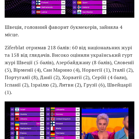
Швеція, головний фаворит букмекерів, зайняла 4
місце.
Ziferblat отримав 218 балів: 60 від національних журі
та 158 від глядачів. Високо оцінили український гурт
журі Швеції (5 балів), Азербайджану (8 балів), Словенії
(5), Вірменії (4), Сан Марино (4), Норвегії (1), Італії (2),
Португалії (8), Данії (2), Хорватії (2), Сербії (4 бали),
Іспанії (2), Ізраїлю (2), Литви (2), Грузії (6), Швейцарії
(1).