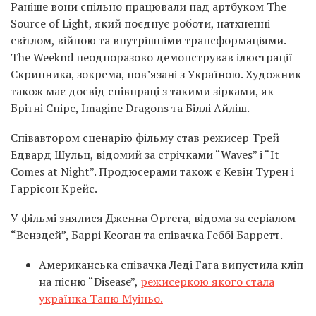
Раніше вони спільно працювали над артбуком The
Source of Light, який поєднує роботи, натхненні
світлом, війною та внутрішніми трансформаціями.
The Weeknd неодноразово демонстрував ілюстрації
Скрипника, зокрема, пов’язані з Україною. Художник
також має досвід співпраці з такими зірками, як
Брітні Спірс, Imagine Dragons та Біллі Айліш.
Співавтором сценарію фільму став режисер Трей
Едвард Шульц, відомий за стрічками “Waves” і “It
Comes at Night”. Продюсерами також є Кевін Турен і
Гаррісон Крейс.
У фільмі знялися Дженна Ортега, відома за серіалом
“Венздей”, Баррі Кеоган та співачка Геббі Барретт.
Американська співачка Леді Гага випустила кліп
на пісню “Disease”,
режисеркою якого стала
українка Таню Муіньо.