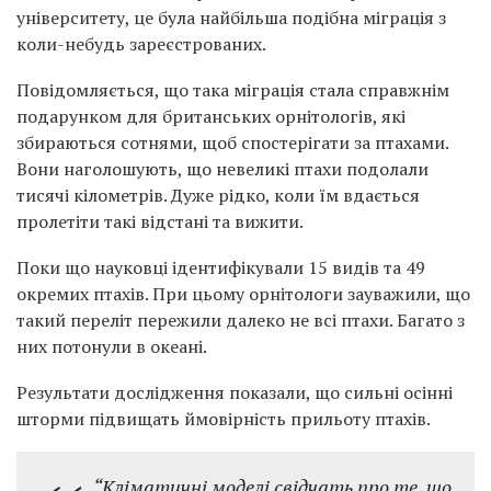
університету, це була найбільша подібна міграція з
коли-небудь зареєстрованих.
Повідомляється, що така міграція стала справжнім
подарунком для британських орнітологів, які
збираються сотнями, щоб спостерігати за птахами.
Вони наголошують, що невеликі птахи подолали
тисячі кілометрів. Дуже рідко, коли їм вдається
пролетіти такі відстані та вижити.
Поки що науковці ідентифікували 15 видів та 49
окремих птахів. При цьому орнітологи зауважили, що
такий переліт пережили далеко не всі птахи. Багато з
них потонули в океані.
Результати дослідження показали, що сильні осінні
шторми підвищать ймовірність прильоту птахів.
“Кліматичні моделі свідчать про те, що