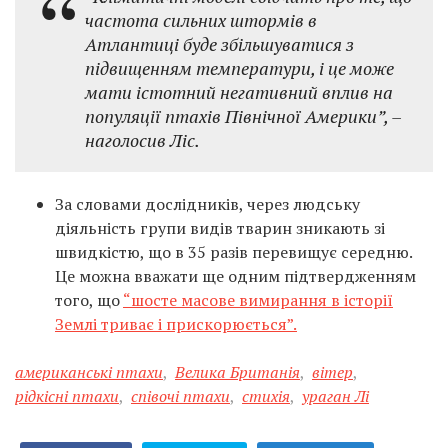
частота сильних штормів в
Атлантиці буде збільшуватися з
підвищенням температури, і це може
мати істотний негативний вплив на
популяції птахів Північної Америки”, –
наголосив Ліс.
За словами дослідників, через людську
діяльність групи видів тварин зникають зі
швидкістю, що в 35 разів перевищує середню.
Це можна вважати ще одним підтвердженням
того, що
“шосте масове вимирання в історії
Землі триває і прискорюється”.
американські птахи
,
Велика Британія
,
вітер
,
рідкісні птахи
,
співочі птахи
,
стихія
,
ураган Лі