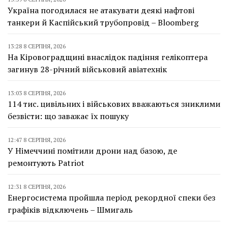
Україна погодилася не атакувати деякі нафтові
танкери й Каспійський трубопровід – Bloomberg
13:28 8 СЕРПНЯ, 2026
На Кіровоградщині внаслідок падіння гелікоптера
загинув 28-річний військовий авіатехнік
13:03 8 СЕРПНЯ, 2026
114 тис. цивільних і військових вважаються зниклими
безвісти: що заважає їх пошуку
12:47 8 СЕРПНЯ, 2026
У Німеччині помітили дрони над базою, де
ремонтують Patriot
12:31 8 СЕРПНЯ, 2026
Енергосистема пройшла період рекордної спеки без
графіків відключень – Шмигаль