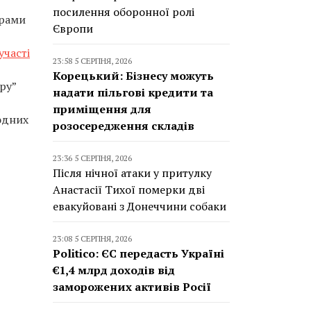
посилення оборонної ролі
ірами
Європи
участі
23:58 5 СЕРПНЯ, 2026
Корецький: Бізнесу можуть
ру”
надати пільгові кредити та
приміщення для
одних
розосередження складів
23:36 5 СЕРПНЯ, 2026
Після нічної атаки у притулку
Анастасії Тихої померки дві
евакуйовані з Донеччини собаки
23:08 5 СЕРПНЯ, 2026
Politico: ЄС передасть Україні
€1,4 млрд доходів від
заморожених активів Росії