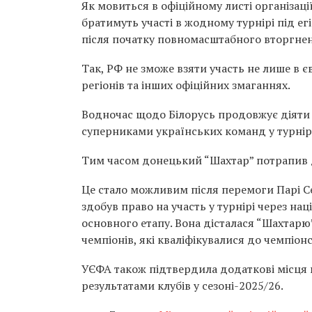
Як мовиться в офіційному листі організації
братимуть участі в жодному турнірі під ег
після початку повномасштабного вторгнен
Так, РФ не зможе взяти участь не лише в є
регіонів та інших офіційних змаганнях.
Водночас щодо
Білорусь
продовжує діяти 
суперниками українських команд у турнір
Тим часом донецький “
Шахтар” потрапив
Це стало можливим після перемоги
Парі 
здобув право на участь у турнірі через на
основного етапу. Вона дісталася “Шахтарю
чемпіонів, які кваліфікувалися до чемпіон
УЄФА також підтвердила додаткові місця в 
результатами клубів у сезоні-2025/26.