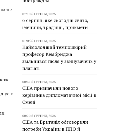
постраждалі
аджене
07:10 6 СЕРПНЯ, 2026
6 серпня: яке сьогодні свято,
іменини, традиції, прикмети
01:05 6 СЕРПНЯ, 2026
Наймолодший темношкірий
професор Кембриджа
звільнився після у звинувачень у
плагіаті
акож
00:42 6 СЕРПНЯ, 2026
США призначили нового
д усіх
керівника дипломатичної місії в
Ємені
ми
00:20 6 СЕРПНЯ, 2026
США та Британія обговорили
потреби України в ППО й