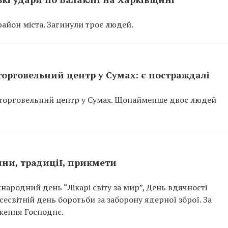
айон міста. Загинули троє людей.
орговельний центр у Сумах: є постраждалі
а торговельний центр у Сумах. Щонайменше двоє людей
нини, традиції, прикмети
жнародний день “Лікарі світу за мир”, День вдячності
есвітній день боротьби за заборону ядерної зброї. За
ження Господнє.