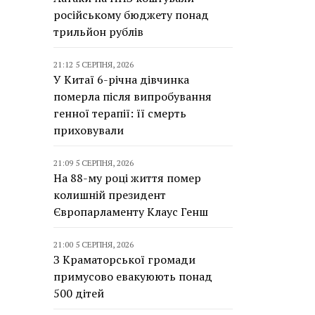
російському бюджету понад
трильйон рублів
21:12 5 СЕРПНЯ, 2026
У Китаї 6-річна дівчинка
померла після випробування
генної терапії: її смерть
приховували
21:09 5 СЕРПНЯ, 2026
На 88-му році життя помер
колишній президент
Європарламенту Клаус Генш
21:00 5 СЕРПНЯ, 2026
З Краматорської громади
примусово евакуюють понад
500 дітей