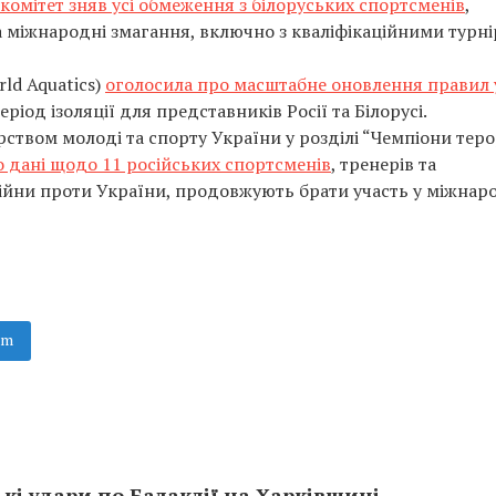
омітет зняв усі обмеження з білоруських спортсменів
,
 міжнародні змагання, включно з кваліфікаційними турн
ld Aquatics)
оголосила про масштабне оновлення правил 
ріод ізоляції для представників Росії та Білорусі.
рством молоді та спорту України у розділі “Чемпіони теро
дані щодо 11 російських спортсменів
, тренерів та
війни проти України, продовжують брати участь у міжнар
am
ькі удари по Балаклії на Харківщині