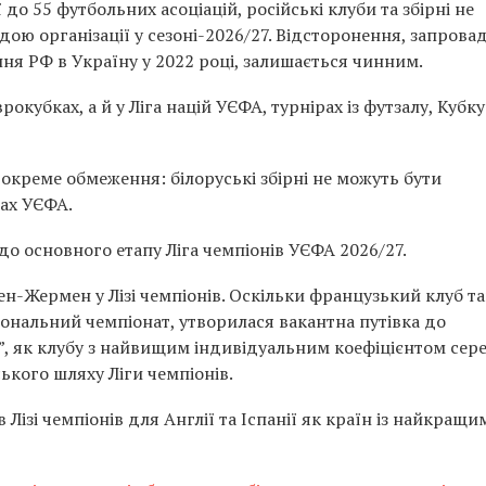
 до 55 футбольних асоціацій, російські клуби та збірні не
ідою організації у сезоні-2026/27. Відсторонення, запров
ня РФ в Україну у 2022 році, залишається чинним.
врокубках, а й у
Ліга націй УЄФА
, турнірах із футзалу, Кубку
окреме обмеження: білоруські збірні не можуть бути
ах УЄФА.
до основного етапу
Ліга чемпіонів УЄФА 2026/27
.
Сен-Жермен
у Лізі чемпіонів. Оскільки французький клуб т
ціональний чемпіонат, утворилася вакантна путівка до
”, як клубу з найвищим індивідуальним коефіцієнтом сере
ського шляху Ліги чемпіонів.
Лізі чемпіонів для Англії та Іспанії як країн із найкращи