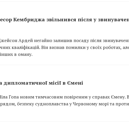
ор Кембриджа звільнився після у звинувачен
жейсон Ардей негайно залишив посаду після звинувачен
чних кваліфікацій. Він визнав помилки у своїх роботах, ал
інших в оману.
 дипломатичної місії в Ємені
ла Гопа новим тимчасовим повіреним у справах Ємену. В
урядом, безпеку судноплавства у Червоному морі та прот