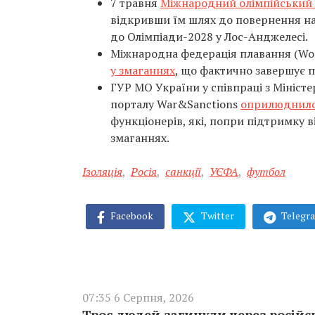
7 травня
Міжнародний олімпійський к
відкривши їм шлях до повернення на
до Олімпіади-2028 у Лос-Анджелесі.
Міжнародна федерація плавання (Wor
у змаганнях
, що фактично завершує пе
ГУР МО України у співпраці з Міністе
порталу War&Sanctions
оприлюднило 
функціонерів, які, попри підтримку 
змаганнях.
Ізоляція
,
Росія
,
санкції
,
УЄФА
,
футбол
Facebook
Twitter
Telegr
07:35 6 Серпня, 2026
Троє людей загинули через російс