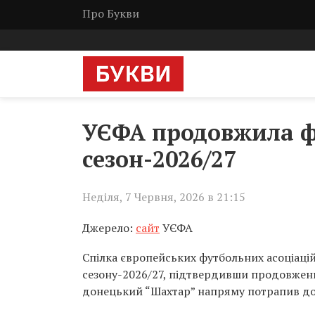
Про Букви
УЄФА продовжила фу
сезон-2026/27
Неділя, 7 Червня, 2026 в 21:15
Джерело:
сайт
УЄФА
Спілка європейських футбольних асоціацій
сезону-2026/27, підтвердивши продовження
донецький “Шахтар” напряму потрапив до 