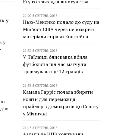
Fi у готелях для шпигунства
22:09 5 СЕРПНЯ, 2026
ь у
Нью-Мексико подало до суду на
Мін’юст США через нерозкриті
матеріали справи Епштейна
ь у
е
21:39 5 СЕРПНЯ, 2026
У Таїланді блискавка вбила
футболіста під час матчу та
травмувала ще 12 гравців
21:36 5 СЕРПНЯ, 2026
Камала Гарріс почала збирати
кошти для переможця
ін
праймеріз демократів до Сенату
идію
у Мічигані
21:23 5 СЕРПНЯ, 2026
Аатаки на НПЗ коштували