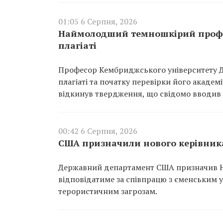
01:05 6 Серпня, 2026
Наймолодший темношкірий профес
плагіаті
Професор Кембриджського університету Д
плагіаті та початку перевірки його академі
відкинув твердження, що свідомо вводив 
00:42 6 Серпня, 2026
США призначили нового керівника
Державний департамент США призначив Ні
відповідатиме за співпрацю з єменським 
терористичним загрозам.