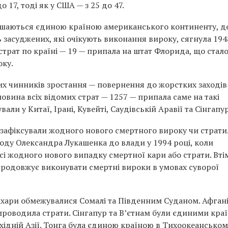
до 17, тоді як у США — з 25 до 47.
лишаються єдиною країною американського континенту, д
ь засуджених, які очікують виконання вироку, сягнула 1948
страт по країні — 19 — припала на штат Флорида, що стал
оку.
х чинників зростання — повернення до жорстких заходів
вина всіх відомих страт — 1257 — припала саме на такі
ли у Китаї, Ірані, Кувейті, Саудівській Аравії та Сінгапур
е зафіксували жодного нового смертного вироку чи страти
ду Олександра Лукашенка до влади у 1994 році, коли
сі жодного нового випадку смертної кари або страти. Вті
продовжує виконувати смертні вироки в умовах суворої
Сахари обмежувалися Сомалі та Південним Суданом. Афган
 проводила страти. Сінгапур та В’єтнам були єдиними кра
Східній Азії. Тонга була єдиною країною в Тихоокеанськом