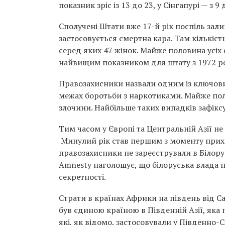
показник зріс із 13 до 23, у Сінгапурі — з 9 
Сполучені Штати вже 17-й рік поспіль за
застосовується смертна кара. Там кількіст
серед яких 47 жінок. Майже половина усіх 
найвищим показником для штату з 1972 р
Правозахисники назвали одним із ключови
межах боротьби з наркотиками. Майже поло
злочини. Найбільше таких випадків зафіксува
Тим часом у Європі та Центральній Азії н
Минулий рік став першим з моменту прихо
правозахисники не зареєстрували в Білору
Amnesty наголошує, що білоруська влада 
секретності.
Страти в країнах Африки на південь від 
був єдиною країною в Південній Азії, яка
які, як відомо, застосовували у Південно-