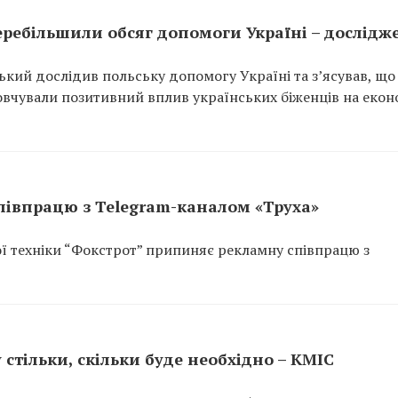
еребільшили обсяг допомоги Україні – дослідж
кий дослідив польську допомогу Україні та з’ясував, що
мовчували позитивний вплив українських біженців на екон
півпрацю з Telegram-каналом «Труха»
ої техніки “Фокстрот” припиняє рекламну співпрацю з
 стільки, скільки буде необхідно – КМІС