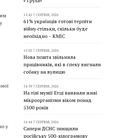
«Труха»
ним
15:42 7 СЕРПНЯ, 2026
61% українців готові терпіти
у
війну стільки, скільки буде
необхідно – КМІС
15:02 7 СЕРПНЯ, 2026
Нова пошта звільнила
працівників, які в спеку вигнали
собаку на вулицю
чної
14:59 7 СЕРПНЯ, 2026
На тілі мумії Етці виявили живі
мікроорганізми віком понад
5300 років
14:44 7 СЕРПНЯ, 2026
но у
Сапери ДСНС знищили
російську 500-кілограмову