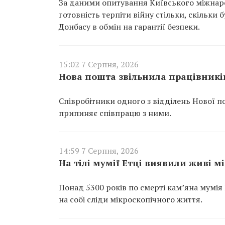
За даними опитування Київського міжнарод
готовність терпіти війну стільки, скільки
Донбасу в обмін на гарантії безпеки.
15:02 7 Серпня, 2026
Нова пошта звільнила працівників
Співробітники одного з відділень Нової п
припиняє співпрацю з ними.
14:59 7 Серпня, 2026
На тілі мумії Етці виявили живі м
Понад 5300 років по смерті кам’яна мумія
на собі сліди мікроскопічного життя.