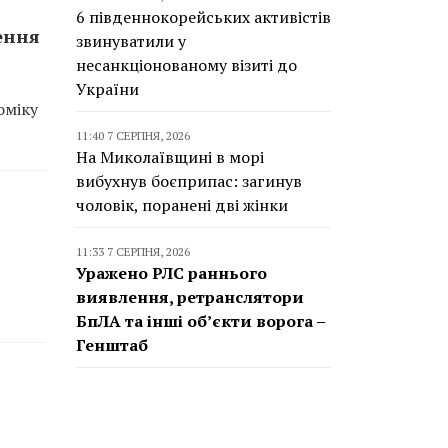
6 південнокорейських активістів
ення
звинуватили у
несанкціонованому візиті до
України
оміку
11:40 7 СЕРПНЯ, 2026
На Миколаївщині в морі
вибухнув боєприпас: загинув
чоловік, поранені дві жінки
11:33 7 СЕРПНЯ, 2026
Уражено РЛС раннього
виявлення, ретранслятори
БпЛА та інші об’єкти ворога –
Генштаб