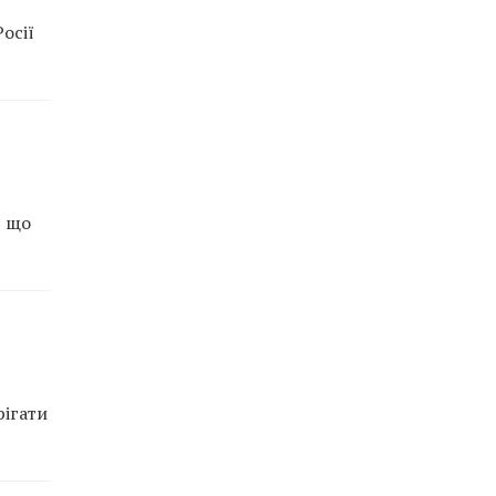
осії
, що
рігати