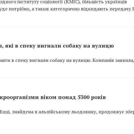
ного інституту соціології (КМІС), більшість українців
 буде потрібно, а також категорично відкидають передачу Р
, які в спеку вигнали собаку на вулицю
ошти в спеку вигнали собаку на вулицю. Компанія заявила
ікроорганізми віком понад 5300 років
 Ецці, знайдена в альпійському льодовику, продовжує збе