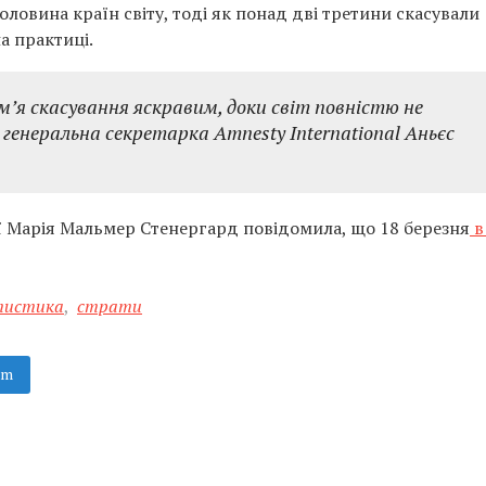
оловина країн світу, тоді як понад дві третини скасували
а практиці.
’я скасування яскравим, доки світ повністю не
– генеральна секретарка Amnesty International Аньєс
ї Марія Мальмер Стенергард повідомила, що 18 березня
в
тистика
,
страти
am