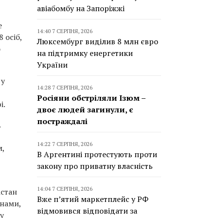
авіабомбу на Запоріжжі
е
14:40 7 СЕРПНЯ, 2026
 осіб,
Люксембург виділив 8 млн євро
о
на підтримку енергетики
України
 у
14:28 7 СЕРПНЯ, 2026
Росіяни обстріляли Ізюм –
і.
двоє людей загинули, є
постраждалі
.
14:22 7 СЕРПНЯ, 2026
м,
В Аргентині протестують проти
закону про приватну власність
14:04 7 СЕРПНЯ, 2026
істан
Вже п’ятий маркетплейс у РФ
їнами,
відмовився відповідати за
у