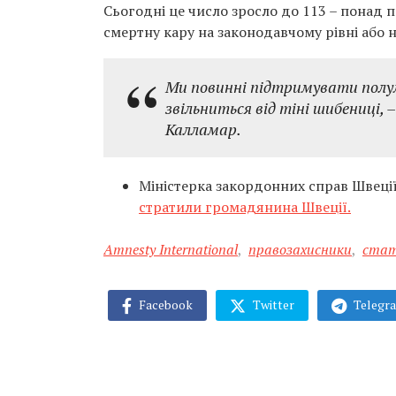
Сьогодні це число зросло до 113 – понад п
смертну кару на законодавчому рівні або н
Ми повинні підтримувати полум
звільниться від тіні шибениці, 
Калламар.
Міністерка закордонних справ Швеці
стратили громадянина Швеції.
Amnesty International
,
правозахисники
,
ста
Facebook
Twitter
Telegr