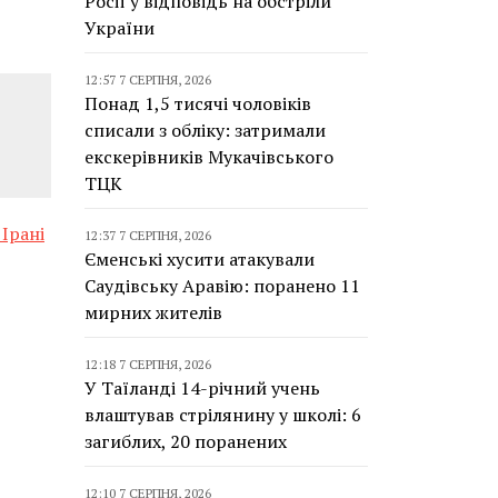
Росії у відповідь на обстріли
України
12:57 7 СЕРПНЯ, 2026
Понад 1,5 тисячі чоловіків
списали з обліку: затримали
екскерівників Мукачівського
ТЦК
 Ірані
12:37 7 СЕРПНЯ, 2026
Єменські хусити атакували
Саудівську Аравію: поранено 11
мирних жителів
12:18 7 СЕРПНЯ, 2026
У Таїланді 14-річний учень
влаштував стрілянину у школі: 6
загиблих, 20 поранених
12:10 7 СЕРПНЯ, 2026