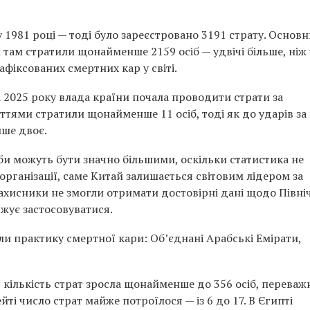
1981 році — тоді було зареєстровано 3191 страту. Основ
 там стратили щонайменше 2159 осіб — удвічі більше, ніж 
афіксованих смертних кар у світі.
ні 2025 року влада країни почала проводити страти за
ттями стратили щонайменше 11 осіб, тоді як до ударів за
ише двоє.
би можуть бути значно більшими, оскільки статистика не
 організації, саме Китай залишається світовим лідером за
ахисники не змогли отримати достовірні дані щодо Півні
вжує застосовуватися.
или практику смертної кари:
Об’єднані Арабські Емірати
,
ії кількість страт зросла щонайменше до 356 осіб, переваж
йті число страт майже потроїлося — із 6 до 17. В Єгипті