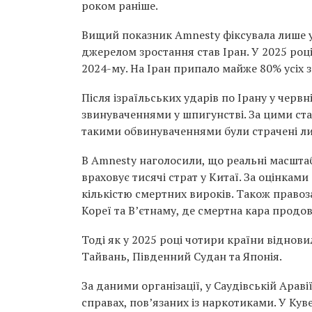
роком раніше.
Вищий показник Amnesty фіксувала лише у 
джерелом зростання став Іран. У 2025 році
2024-му. На Іран припало майже 80% усіх з
Після ізраїльських ударів по Ірану у черв
звинуваченнями у шпигунстві. За цими ста
такими обвинуваченнями були страчені л
В Amnesty наголосили, що реальні масшта
враховує тисячі страт у Китаї. За оцінками
кількістю смертних вироків. Також правоз
Кореї та В’єтнаму, де смертна кара продо
Тоді як у 2025 році чотири країни віднов
Тайвань
,
Південний Судан
та
Японія
.
За даними організації, у Саудівській Арав
справах, пов’язаних із наркотиками. У Куве