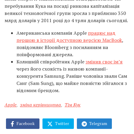
перебування Кука на посаді ринкова капіталізація
великої технологічної групи зросла з приблизно 350
млрд доларів у 2011 році до 4 трлн доларів сьогодні.
Американська компанія Apple
працює над
першою в історії доступною версією MacBook
,
повідомляє Bloomberg з посиланням на
поінформовані джерела.
Колишній співробітник Apple
змінив своє ім’я
через його схожість із назвою компанії-
конкурента Samsung. Раніше чоловіка звали Сам
Санг (Sam Sung), що майже повністю збігалося з
відомим брендом.
Apple
,
зміна керівництва
,
Тім Кук
Facebook
Twitter
Telegram