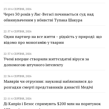
23:10 6 СЕРПНЯ, 2026
Через 30 років у Лас-Вегасі починається суд над
обвинуваченим у вбивстві Тупака Шакура
22:57 6 СЕРПНЯ, 2026
Один партнер на все життя – рідкість у природі: що
відомо про моногамію у тварин
22:37 6 СЕРПНЯ, 2026
Учені вперше створили життєздатні віруси за
допомогою штучного інтелекту
22:36 6 СЕРПНЯ, 2026
Малярія чи отруєння: науковці наблизилися до
розгадки смерті представників династії Медічі
22:11 6 СЕРПНЯ, 2026
Ді Капріо і Безос спрямують $200 млн на порятунок