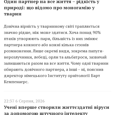
Один партнер на все життя – рідкість у
природі: що відомо про моногамію у
тварин
Довічна вірність у тваринному світі трапляється
значно рідше, ніж може здатися. Хоча понад 90%
птахів утворюють пари, більшість із них змінює
партнера кожного або кожні кілька сезонів
розмноження. Лише окремі види, зокрема папуги-
нерозлучники, лебеді, орли та альбатроси, зазвичай
залишаються разом на все життя. Чому одні тварини
обирають довічного партнера, а інші – ні, пояснив
директор німецького Інституту орнітології Барт
Кемпенаерс.
22:37 6 Серпня, 2026
Учені вперше створили життєздатні віруси
за допомогою штучного інтелекту