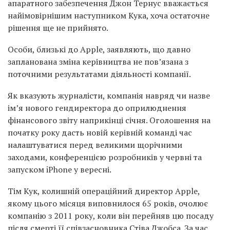
апаратного забезпечення Джон Тернус вважається
найімовірнішим наступником Кука, хоча остаточне
рішення ще не прийнято.
Особи, близькі до Apple, заявляють, що давно
запланована зміна керівництва не пов’язана з
поточними результатами діяльності компанії.
Як вказують журналісти, компанія навряд чи назве
ім’я нового гендиректора до оприлюднення
фінансового звіту наприкінці січня. Оголошення на
початку року дасть новій керівній команді час
налаштуватися перед великими щорічними
заходами, конференцією розробників у червні та
запуском iPhone у вересні.
Тім Кук, колишній операційний директор Apple,
якому цього місяця виповнилося 65 років, очолює
компанію з 2011 року, коли він перейняв цю посаду
після смерті її співзасновника Стіва Джобса. За час