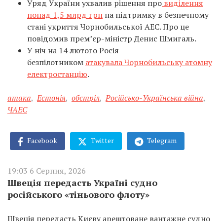
Уряд України ухвалив рішення про
виділення
понад 1,5 млрд грн
на підтримку в безпечному
стані укриття Чорнобильської АЕС. Про це
повідомив прем’єр-міністр Денис Шмигаль.
У ніч на 14 лютого Росія
безпілотником
атакувала Чорнобильську атомну
електростанцію
.
атака
,
Естонія
,
обстріл
,
Російсько-Українська війна
,
ЧАЕС
Facebook
Twitter
Telegram
19:03 6 Серпня, 2026
Швеція передасть Україні судно
російського «тіньового флоту»
Швеція передасть Києву арештоване вантажне судно