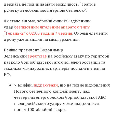
держава не повинна мати можливості “грати в
рулетку з глобальною ядерною безпекою”.
Як стало відомо, збройні сили РФ здійснили
удар
безпілотним літальним апаратом типу
“Герань-2” о 02:05 годині 7 червня
. Окремі елементи
дрону уже знайшли на місці ураження.
Раніше президент Володимир
Зеленський
зреагував
на російську атаку по території
навколо Чорнобильської атомної електростанції та
закликав міжнародних партнерів посилити тиск на
РФ.
У Мінфіні
підрахували
, що на повне відновлення
Нового безпечного конфайнменту над
четвертим енергоблоком Чорнобильської АЕС
після російського удару може знадобитися
понад 100 мільйонів євро.