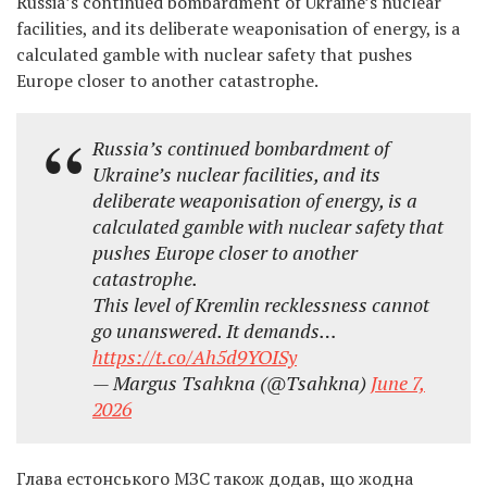
Russia’s continued bombardment of Ukraine’s nuclear
facilities, and its deliberate weaponisation of energy, is a
calculated gamble with nuclear safety that pushes
Europe closer to another catastrophe.
Russia’s continued bombardment of
Ukraine’s nuclear facilities, and its
deliberate weaponisation of energy, is a
calculated gamble with nuclear safety that
pushes Europe closer to another
catastrophe.
This level of Kremlin recklessness cannot
go unanswered. It demands…
https://t.co/Ah5d9YOISy
— Margus Tsahkna (@Tsahkna)
June 7,
2026
Глава естонського МЗС також додав, що жодна