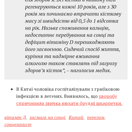
регенеруються кожні 10 років, але з 30
років ми починаємо втрачати кісткову
масу зі швидкістю від 0,5 до 1 відсотка
на рік. Низьке споживання кальцію,
недостатнє перебування на сонці та
дефіцит вітаміну D перешкоджають
його засвоєнню. Сидячий спосіб життя,
куріння та надмірне вживання
алкоголю також ставлять під загрозу
здоров’я кісток”, – наголосив медик.
В Китаї чоловіка госпіталізували з грибковою
інфекцією в легенях. Виявилось, що
хворобу
спричинила звичка нюхати брудні шкарпетки.
вітамін Д
,
засмага на сонці
,
Китай
,
перелом
,
сонцезахист