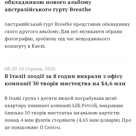
обкладинкою нового альбому
австралійського гурту Breathe
Австралійський гурт Breathe представив обкладинку
свого другого альбому. Для неї музиканти обрали
фотографію, зроблену під час нещодавнього
концерту в Києві.
08:29 10 Серпня, 2026
В Італії злодії за 8 годин викрали з офісу
компанії 30 творів мистецтва на $4,6 млн
В Італії група з десяти людей пограбувала штаб-
квартиру паливної компанії Lilli Petroli, викравши
близько 30 творів мистецтва загальною вартістю
понад 4 млн фунтів стерлінгів (4,63 млн доларів). Про
це повідомляє Il Centro.