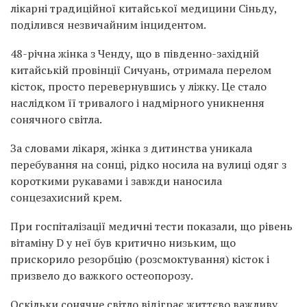
лікарні традиційної китайської медицини Сіньду,
поділився незвичайним інцидентом.
48-річна жінка з Ченду, що в південно-західній
китайській провінції Сичуань, отримала перелом
кісток, просто перевернувшись у ліжку. Це стало
наслідком її тривалого і надмірного уникнення
сонячного світла.
За словами лікаря, жінка з дитинства уникала
перебування на сонці, рідко носила на вулиці одяг з
короткими рукавами і завжди наносила
сонцезахисний крем.
При госпіталізації медичні тести показали, що рівень
вітаміну D у неї був критично низьким, що
прискорило резорбцію (розсмоктування) кісток і
призвело до важкого остеопорозу.
Оскільки сонячне світло відіграє життєво важливу