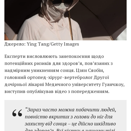
Джерело: Ying Tang/Getty Images
Експерти висловлюють занепокоєння щодо
потенційних ризиків для здоров’я, пов’язаних з
надмірним уникненням сонця. Цзян Сяобін,
головний ортопед-хірург-вертебролог Другої
дочірньої лікарні Медичного університету Гуанчжоу,
виступив опублікував відео з попередженням.
“Зараз часто можна побачити людей,
повністю вкритих з голови до ніг для
захисту від сонця – це дійсно шкідливо
для здоров’я. Всі кістки в нашому тілі