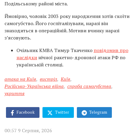
Подільському районі міста.
Ймовірно, чоловік 2003 року народження хотів скоїти
самогубство. Його госпіталізували, наразі він
знаходиться в операційній. Мотиви вчинку наразі
зʼясовують.
Очільник КМВА Тимур Ткаченко
повідомив про
наслідки
нічної ракетно-дронової атаки РФ по
українській столиці.
атака на Київ
,
вистріл
,
Київ
,
Російсько-Українська війна
,
спроба самогубства
,
укриття
Facebook
Twitter
Telegram
00:57 9 Серпня, 2026