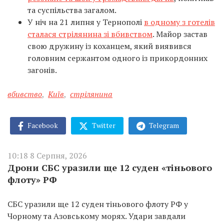
та суспільства загалом.
У ніч на 21 липня у Тернополі
в одному з готелів
сталася стрілянина зі вбивством
. Майор застав
свою дружину із коханцем, який виявився
головним сержантом одного із прикордонних
загонів.
вбивство
,
Київ
,
стрілянина
Facebook
Twitter
Telegram
10:18 8 Серпня, 2026
Дрони СБС уразили ще 12 суден «тіньового
флоту» РФ
СБС уразили ще 12 суден тіньового флоту РФ у
Чорному та Азовському морях. Удари завдали