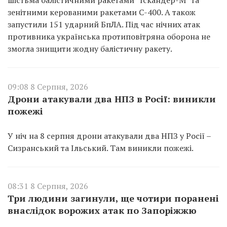
шістьма балістичними ракетами “Іскандер-М” та
зенітними керованими ракетами С-400. А також
запустили 151 ударний БпЛА. Під час нічних атак
противника українська протиповітряна оборона не
змогла знищити жодну балістичну ракету.
09:08 8 Серпня, 2026
Дрони атакували два НПЗ в Росії: виникли
пожежі
У ніч на 8 серпня дрони атакували два НПЗ у Росії –
Сизранський та Ільський. Там виникли пожежі.
08:31 8 Серпня, 2026
Три людини загинули, ще чотири поранені
внаслідок ворожих атак по Запоріжжю