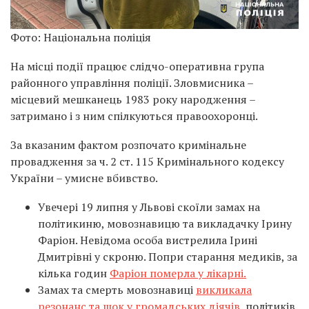
Фото: Національна поліція
На місці події працює слідчо-оперативна група
районного управління поліції. Зловмисника –
місцевий мешканець 1983 року народження –
затримано і з ним спілкуються правоохоронці.
За вказаним фактом розпочато кримінальне
провадження за ч. 2 ст. 115 Кримінального кодексу
України – умисне вбивство.
Увечері 19 липня у Львові скоїли замах на
політикиню, мовознавицю та викладачку Ірину
Фаріон. Невідома особа вистрелила Ірині
Дмитрівні у скроню. Попри старання медиків, за
кілька годин
Фаріон померла у лікарні.
Замах та смерть мовознавиці
викликала
резонанс та шок у громадських діячів
, політиків