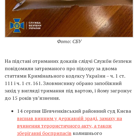
Фото: СБУ
На підставі отриманих доказів слідчі Служби безпеки
повідомили затриманого про підозру за двома
статтями Кримінального кодексу України – ч. 1 ст.
111 і ч. 1 ст. 161. Зловмиснику обрано запобіжний
захід у вигляді тримання під вартою, і йому загрожує
до 15 років ув’язнення.
14 серпня Шевченківський районний суд Києва
визнав винним у державній зраді, замаху на
вчинення терористичного акту, а також
зберіганні боєприпасів
колишнього