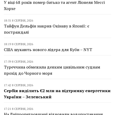
У віці 68 років помер батько та агент Ліонеля Мессі
Хорхе
18:51 8 СЕРПНЯ, 2026
Тайфун Дельфін накрив Окінаву в Японії: є
постраждалі
18:19 8 СЕРПНЯ, 2026
США шукають нового лідера для Куби – NYT
17:59 8 СЕРПНЯ, 2026
Туреччина обмежила деяким цивільним суднам
прохід до Чорного моря
17:42 8 СЕРПНЯ, 2026
Сербія виділить €2 млн на підтримку енергетики
України – Зеленський
17:21 8 СЕРПНЯ, 2026
На Дніпропетровщині відновили водопостачання