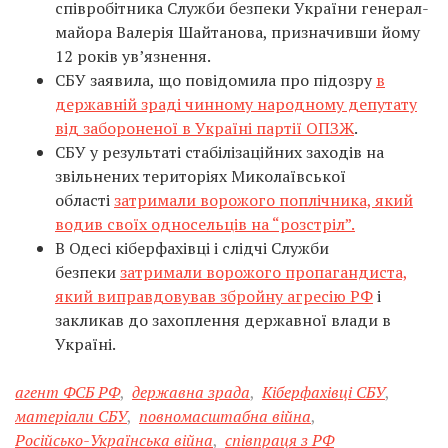
співробітника Служби безпеки України генерал-
майора Валерія Шайтанова, призначивши йому
12 років ув’язнення.
СБУ заявила, що повідомила про підозру
в
державній зраді чинному народному депутату
від забороненої в Україні партії ОПЗЖ
.
СБУ у результаті стабілізаційних заходів на
звільнених територіях Миколаївської
області
затримали ворожого поплічника, який
водив своїх односельців на “розстріл”.
В Одесі кіберфахівці і слідчі Служби
безпеки
затримали ворожого пропагандиста,
який виправдовував збройну агресію РФ
і
закликав до захоплення державної влади в
Україні.
агент ФСБ РФ
,
державна зрада
,
Кіберфахівці СБУ
,
матеріали СБУ
,
повномасштабна війна
,
Російсько-Українська війна
,
співпраця з РФ