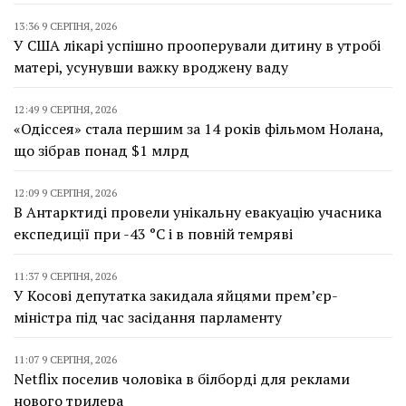
13:36 9 СЕРПНЯ, 2026
У США лікарі успішно прооперували дитину в утробі
матері, усунувши важку вроджену ваду
12:49 9 СЕРПНЯ, 2026
«Одіссея» стала першим за 14 років фільмом Нолана,
що зібрав понад $1 млрд
12:09 9 СЕРПНЯ, 2026
В Антарктиді провели унікальну евакуацію учасника
експедиції при -43 °C і в повній темряві
11:37 9 СЕРПНЯ, 2026
У Косові депутатка закидала яйцями прем’єр-
міністра під час засідання парламенту
11:07 9 СЕРПНЯ, 2026
Netflix поселив чоловіка в білборді для реклами
нового трилера