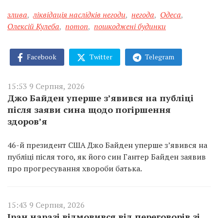
злива
,
ліквідація наслідків негоди
,
негода
,
Одеса
,
Олексій Кулеба
,
потоп
,
пошкоджені будинки
Facebook
Twitter
Telegram
15:53 9 Серпня, 2026
Джо Байден уперше з’явився на публіці
після заяви сина щодо погіршення
здоров’я
46-й президент США Джо Байден уперше з’явився на
публіці після того, як його син Гантер Байден заявив
про прогресування хвороби батька.
15:43 9 Серпня, 2026
Іран наразі відмовився від переговорів зі