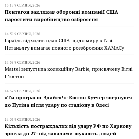
15:13 9 СЕРПНЯ, 2026
Пентагон закликав оборонні компанії США
наростити виробництво озброєєня
14:59 9 СЕРПНЯ, 2026
Ізраїль відхилив план США щодо миру в Газі:
Нетаньягу вимагає повного роззброєння ХАМАСу
14:57 9 СЕРПНЯ, 2026
Mattel випустила колекційну Barbie, присвячену Вітні
Г’юстон
14:37 9 СЕРПНЯ, 2026
«Ти програєш. Здайся!»: Ештон Кутчер звернувся
до Путіна після удару по стадіону в Одесі
14:03 9 СЕРПНЯ, 2026
Кількість постраждалих від удару РФ по Харкову
зросла до 27: під завалами шукають людей