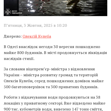
П’ятниця, 3 Жовтня, 2025 в 10:20
Джерело:
Олексій Кулеба
В Одесі внаслідок негоди 30 вересня пошкоджено
майже 800 будинків. В місті продовжується ліквідація
наслідків стихії.
За словами віцепрем’єр-міністра з відновлення
України – міністра розвитку громад та територій
Олексія Кулеби, серед пошкоджених домівок майже
500 багатоповерхівок та 300 приватних будинків.
Роботи з відкачування води продовжуються на 38
локаціях у приватному секторі. Вже відведено майже
900 тис. кубометрів води, вивезено 147 тонн сміття,