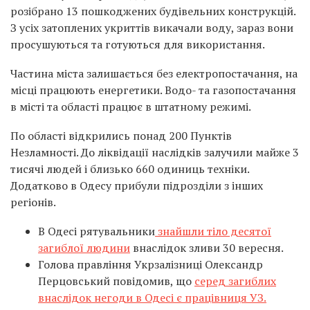
розібрано 13 пошкоджених будівельних конструкцій.
З усіх затоплених укриттів викачали воду, зараз вони
просушуються та готуються для використання.
Частина міста залишається без електропостачання, на
місці працюють енергетики. Водо- та газопостачання
в місті та області працює в штатному режимі.
По області відкрились понад 200 Пунктів
Незламності. До ліквідації наслідків залучили майже 3
тисячі людей і близько 660 одиниць техніки.
Додатково в Одесу прибули підрозділи з інших
регіонів.
В Одесі рятувальники
знайшли тіло десятої
загиблої людини
внаслідок зливи 30 вересня.
Голова правління Укрзалізниці Олександр
Перцовський повідомив, що
серед загиблих
внаслідок негоди в Одесі є працівниця УЗ.