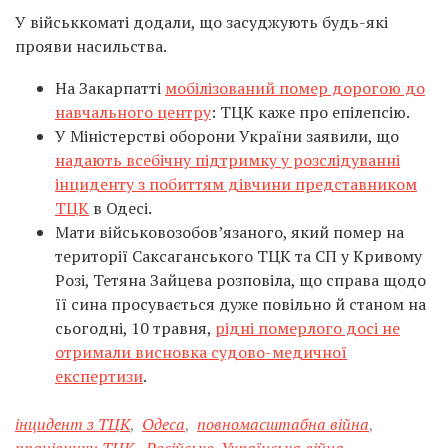
У військкоматі додали, що засуджують
будь-які
прояви насильства.
На Закарпатті
мобілізований помер дорогою до
навчального центру
: ТЦК каже про епілепсію.
У Міністерстві оборони України заявили, що
надають всебічну підтримку у розслідуванні
інциденту з побиттям дівчини представником
ТЦК
в Одесі.
Мати військовозобов’язаного, який помер на
території Саксаганського ТЦК та СП у Кривому
Розі, Тетяна Зайцева розповіла, що справа щодо
її сина просувається дуже повільно й станом на
сьогодні, 10 травня,
рідні померлого досі не
отримали висновка судово-медичної
експертизи
.
інцидент з ТЦК
,
Одеса
,
повномасштабна війна
,