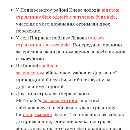
У Подільському районі Києва чоловік
відкрив
стрілянину біля одного з житлових будинків
,
унаслідок чого поранення отримали двоє
перехожих.
У селі Підрясне поблизу Львова
сталася
стрілянина в автосервісі.
Попередньо, орендар
застрелив власника приміщення, а потім вчинив
самогубство.
На Волині
знайшли
застреленим
військовослужбовця Державної
прикордонної служби, який ніс службу на
державному кордоні.
Дружина стрільця з черкаського
McDonald’s
назвала мотиви
, через які
військовослужбовець влаштував стрілянину.
Як
повідомляли
Букви, 7 серпня чоловік зайшов
до приміщення, здійснив кілька пострілів зі
зброї, унаслідок чого сам себе поранив, а після