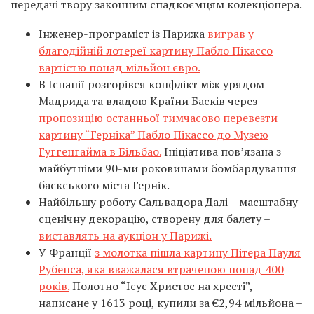
передачі твору законним спадкоємцям колекціонера.
Інженер-програміст із Парижа
виграв у
благодійній лотереї картину Пабло Пікассо
вартістю понад мільйон євро.
В Іспанії розгорівся конфлікт між урядом
Мадрида та владою Країни Басків через
пропозицію останньої тимчасово перевезти
картину “Герніка” Пабло Пікассо до Музею
Гуггенгайма в Більбао.
Ініціатива пов’язана з
майбутніми 90-ми роковинами бомбардування
баскського міста Гернік.
Найбільшу роботу Сальвадора Далі – масштабну
сценічну декорацію, створену для балету –
виставлять на аукціон у Парижі.
У Франції
з молотка пішла картину Пітера Пауля
Рубенса, яка вважалася втраченою понад 400
років.
Полотно “Ісус Христос на хресті”,
написане у 1613 році, купили за €2,94 мільйона –