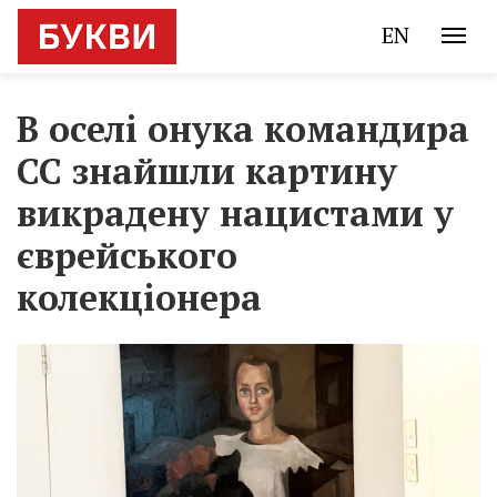
EN
В оселі онука командира
СС знайшли картину
викрадену нацистами у
єврейського
колекціонера