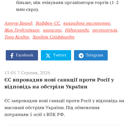
більше, ніж очікували організатори торгів (1-2
млн євро).
Артур Бранд
,
Ваффен-СС
,
викрадене мистецтво
,
Жак Гаудстіккер
,
нацисти
,
Нідерланди
,
реституція
,
Тоон Келдер
,
Хендрік Сейффардт
Facebook
Twitter
Telegram
13:01 7 Серпня, 2026
ЄС впровадив нові санкції проти Росії у
відповідь на обстріли України
ЄС запровадив нові санкції проти Росії у відповідь на
масовані обстріли України. Під обмеження
потрапили 5 осіб з ВПК РФ.