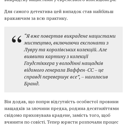
Для самого детектива цей випадок став найбільш
вражаючим за всю практику.
“Я вже повертав викрадене нацистами
мистецтво, включаючи експонати з
Лувру та королівських колекцій. Але
виявити картину з колекції
Гаудстіккера у володінні нащадків
відомого генерала Ваффен-СС – це
справді перевершує все”
,
– наголосив
Бранд.
Він додав, що попри відсутність особистої провини
нащадків за злочини предка, родина десятиліттями
свідомо приховувала крадене, замість того, щоб
вчинити по совісті. Тепер юристи розпочали процес