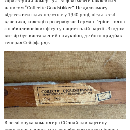
характерний номер “92” та фрагменти наклейки з
написом “Collectie Goudstikker”. Це дало змогу
відстежити шлях полотна: у 1940 році, після втечі
власника, колекцію розграбував Герман Герінг – одна
з найвпливовіших фігур у нацистській партії.. Згодом
витвір був виставлений на аукціон, де його придбав
генерал Сейффардт.
В оселі онука командира СС знайшли картину
викрадену нацистами у єврейського колекціонера.