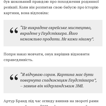
був шокований правдою про походження родинної
реліквії. Коли він розпитав свою бабусю про історію
картини, вона відповіла:
“Це викрадене єврейське мистецтво,
вкрадене у Гаудстіккера. Його
неможливо продати. Не кажи нікому”
.
Попри наказ мовчати, онук вирішив відновити
справедливість.
“Я відчуваю сором. Картина має бути
повернута спадкоємцям Гаудстіккера”
,
– заявив він нідерландським ЗМІ.
Артур Бранд під час огляду виявив на звороті рами