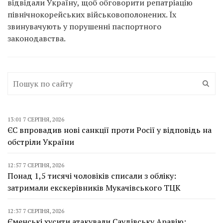
відвідали Україну, щоб обговорити репатріацію
північнокорейських військовополонених. Їх
звинувачують у порушенні паспортного
законодавства.
13:01 7 СЕРПНЯ, 2026
ЄС впровадив нові санкції проти Росії у відповідь на
обстріли України
12:57 7 СЕРПНЯ, 2026
Понад 1,5 тисячі чоловіків списали з обліку:
затримали екскерівників Мукачівського ТЦК
12:37 7 СЕРПНЯ, 2026
Єменські хусити атакували Саудівську Аравію: