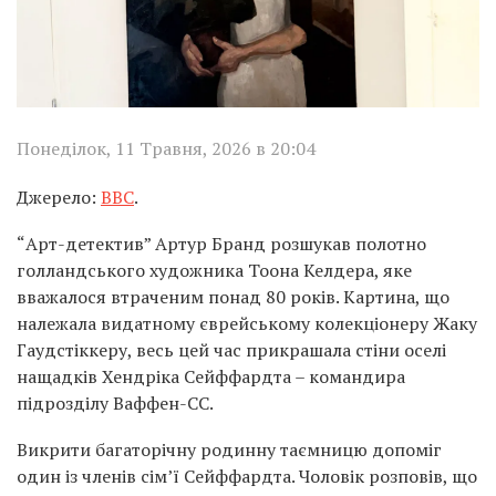
Понеділок, 11 Травня, 2026 в 20:04
Джерело:
BBC
.
“Арт-детектив” Артур Бранд розшукав полотно
голландського художника Тоона Келдера, яке
вважалося втраченим понад 80 років. Картина, що
належала видатному єврейському колекціонеру Жаку
Гаудстіккеру, весь цей час прикрашала стіни оселі
нащадків Хендріка Сейффардта – командира
підрозділу Ваффен-СС.
Викрити багаторічну родинну таємницю допоміг
один із членів сім’ї Сейффардта. Чоловік розповів, що