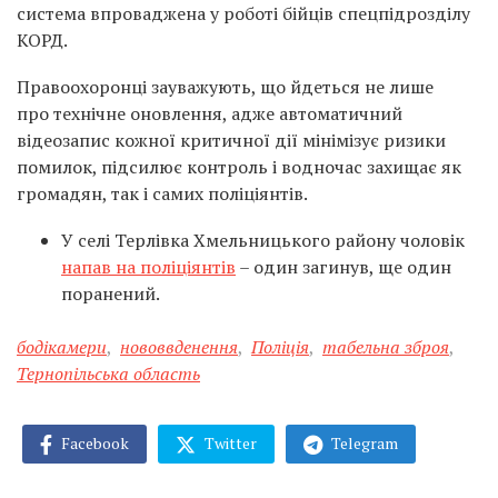
система впроваджена у роботі бійців спецпідрозділу
КОРД.
Правоохоронці зауважують, що йдеться не лише
про технічне оновлення, адже автоматичний
відеозапис кожної критичної дії мінімізує ризики
помилок, підсилює контроль і водночас захищає як
громадян, так і самих поліціянтів.
У селі Терлівка Хмельницького району чоловік
напав на поліціянтів
– один загинув, ще один
поранений.
бодікамери
,
нововвденення
,
Поліція
,
табельна зброя
,
Тернопільська область
Facebook
Twitter
Telegram