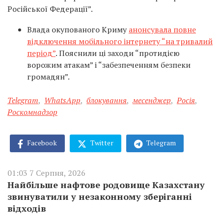
Російської Федерації”.
Влада окупованого Криму
анонсувала повне
відключення мобільного інтернету “на тривалий
період”
. Пояснили ці заходи “протидією
ворожим атакам” і “забезпеченням безпеки
громадян”.
Telegram
,
WhatsАpp
,
блокування
,
месенджер
,
Росія
,
Роскомнадзор
Facebook
Twitter
Telegram
01:03 7 Серпня, 2026
Найбільше нафтове родовище Казахстану
звинуватили у незаконному зберіганні
відходів