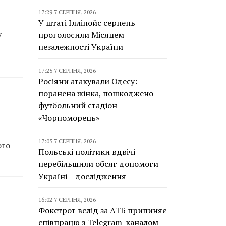
17:29 7 СЕРПНЯ, 2026
У штаті Іллінойс серпень
у
проголосили Місяцем
а
незалежності України
17:25 7 СЕРПНЯ, 2026
Росіяни атакували Одесу:
поранена жінка, пошкоджено
футбольний стадіон
«Чорноморець»
17:05 7 СЕРПНЯ, 2026
ого
Польські політики вдвічі
перебільшили обсяг допомоги
Україні – дослідження
16:02 7 СЕРПНЯ, 2026
Фокстрот вслід за АТБ припиняє
співпрацю з Telegram-каналом