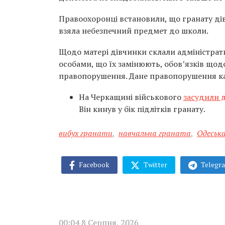
Правоохоронці встановили, що гранату дів
взяла небезпечний предмет до школи.
Щодо матері дівчинки склали адміністратив
особами, що їх замінюють, обов’язків щод
правопорушення. Дане правопорушення к
На Черкащині військового
засудили д
Він кинув у бік підлітків гранату.
вибух гранати
,
навчальна граната
,
Одеськ
Facebook
Twitter
Telegr
00:04 8 Серпня, 2026