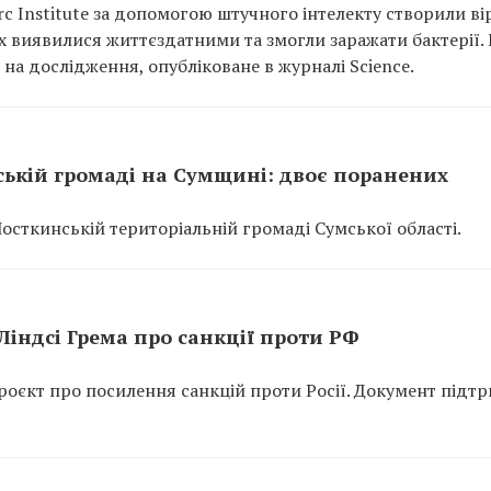
rc Institute за допомогою штучного інтелекту створили ві
них виявилися життєздатними та змогли заражати бактерії.
на дослідження, опубліковане в журналі Science.
ській громаді на Сумщині: двоє поранених
Шосткинській територіальній громаді Сумської області.
індсі Грема про санкції проти РФ
оєкт про посилення санкцій проти Росії. Документ підт