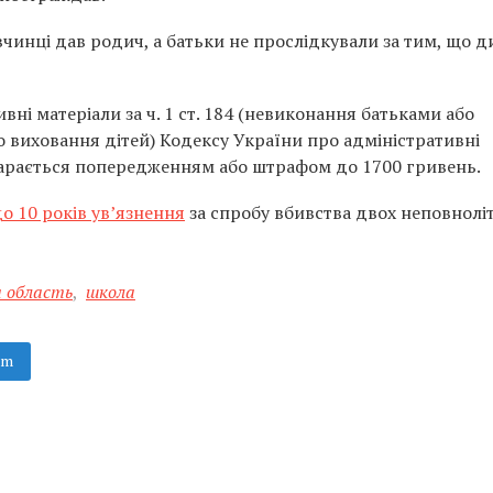
чинці дав родич, а батьки не прослідкували за тим, що д
ні матеріали за ч. 1 ст. 184 (невиконання батьками або
о виховання дітей) Кодексу України про адміністративні
арається попередженням або штрафом до 1700 гривень.
о 10 років ув’язнення
за спробу вбивства двох неповноліт
а область
,
школа
am