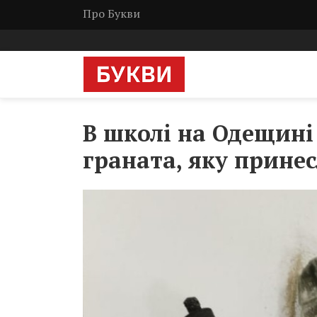
Про Букви
В школі на Одещині
граната, яку прине