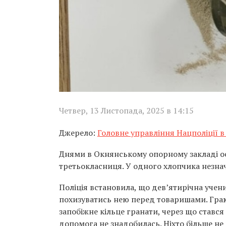
Четвер, 13 Листопада, 2025 в 14:15
Джерело:
Головне управління Нацполіції в
Днями в Окнянському опорному закладі ос
третьокласниця. У одного хлопчика незна
Поліція встановила, що дев’ятирічна учен
похизуватись нею перед товаришами. Граю
запобіжне кільце гранати, через що ставс
допомога не знадобилась. Ніхто більше не