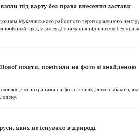
взяли під варту без права внесення застави
довцям Мукачівського районного територіального центр
апобіжний захід у вигляді тримання під вартою без прав
з Нової пошти, помітили на фото зі знайденою
ловіків, які потрапили на фото зі знайденим собакою, як
 спеку.
уси, яких не існувало в природі