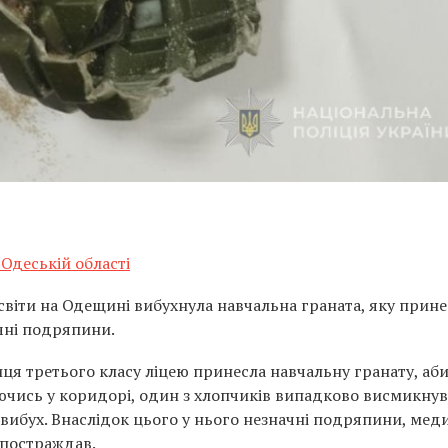
 Одеській області
віти на Одещині вибухнула навчальна граната, яку прине
чні подряпини.
иця третього класу ліцею принесла навчальну гранату, аб
чись у коридорі, один з хлопчиків випадково висмикнув
я вибух. Внаслідок цього у нього незначні подряпини, мед
 постраждав.