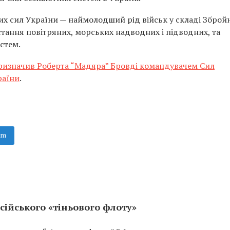
их сил України — наймолодший рід військ у складі Зброй
тання повітряних, морських надводних і підводних, та
стем.
ризначив Роберта “Мадяра” Бровді командувачем Сил
раїни
.
am
сійського «тіньового флоту»