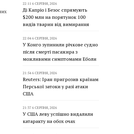
22:11 6 СЕРПНЯ, 2026
Ді Капріо і Безос спрямують
них
$200 млн на порятунок 100
видів тварин від вимирання
22:04 6 СЕРПНЯ, 2026
У Конго зупинили річкове судно
після смерті пасажира з
можливими симптомами Еболи
21:54 6 СЕРПНЯ, 2026
Reuters: Іран пригрозив країнам
Перської затоки у разі атаки
США
21:37 6 СЕРПНЯ, 2026
У США леву успішно видалили
катаракту на обох очах