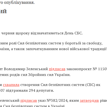
1 червня щороку відзначатиметься День СБС.
ям ролі Сил безпілотних систем у боротьбі за свободу,
раїни, а також започаткуванням нової військової традиції
ент Володимир Зеленський
підписав
законопроєкт № 1150
емих родів сил Збройних сил України.
ни
схвалила
створення Сил безпілотних систем (СБС) як
07 підтримали 294 депутати.
Зеленський
підписав
указ №382/2024, яким
затвердив
ріш
 Сил безпілотних систем в Україні.