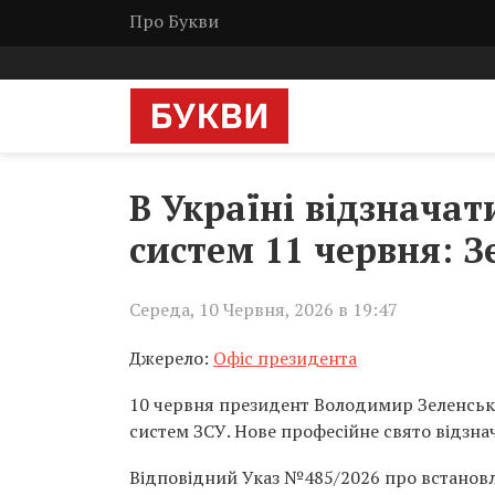
Про Букви
В Україні відзнача
систем 11 червня: З
Середа, 10 Червня, 2026 в 19:47
Джерело:
Офіс президента
10 червня президент Володимир Зеленськи
систем ЗСУ. Нове професійне свято відзна
Відповідний Указ №485/2026 про встановл