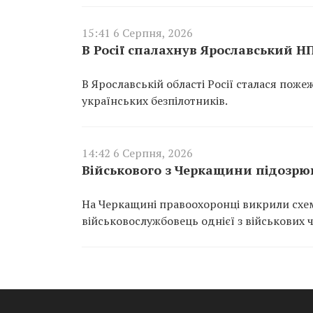
15:41 6 Серпня, 2026
В Росії спалахнув Ярославський Н
В Ярославській області Росії сталася пож
українських безпілотників.
14:42 6 Серпня, 2026
Військового з Черкащини підозрюю
На Черкащині правоохоронці викрили схем
військовослужбовець однієї з військових 