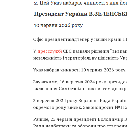
Офіс президентаВідтепер у нашій країні 1
У
пресслужбі
СБС назвали рішення “визнанн
незалежність і територіальну цілісність Ук
Указ набрав чинності 10 червня 2026 року.
Зауважимо, 16 вересня 2024 року презид
включення Сил безпілотних систем до окр
3 вересня 2024 року Верховна Рада Украї
окремого роду військ. Законопроєкт №115
Раніше, 25 червня президент Володимир 
Ради нацбезпеки та оборони про створення