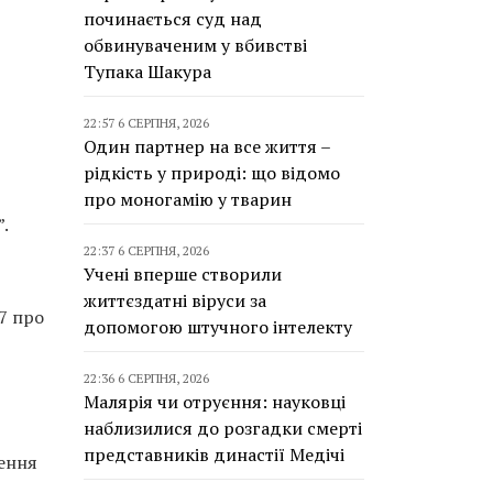
починається суд над
обвинуваченим у вбивстві
Тупака Шакура
22:57 6 СЕРПНЯ, 2026
Один партнер на все життя –
рідкість у природі: що відомо
про моногамію у тварин
”.
22:37 6 СЕРПНЯ, 2026
Учені вперше створили
життєздатні віруси за
7 про
допомогою штучного інтелекту
22:36 6 СЕРПНЯ, 2026
Малярія чи отруєння: науковці
наблизилися до розгадки смерті
представників династії Медічі
ення