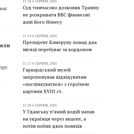
21:34 6 СЕРПНЯ, 2026
Суд тимчасово дозволив Трампу
нні
не розкривати BBC фінансові
дані його бізнесу
21:19 6 СЕРПНЯ, 2026
Президент Камеруну понад два
сили
місяці перебуває за кордоном
21:17 6 СЕРПНЯ, 2026
зру
Гарвардський музей
запропонував відвідувачам
«поспілкуватися» з героїнею
картини XVIII ст.
21:05 6 СЕРПНЯ, 2026
У Гданську п’яний водій напав
на українця через акцент, а
потім побив двох поляків