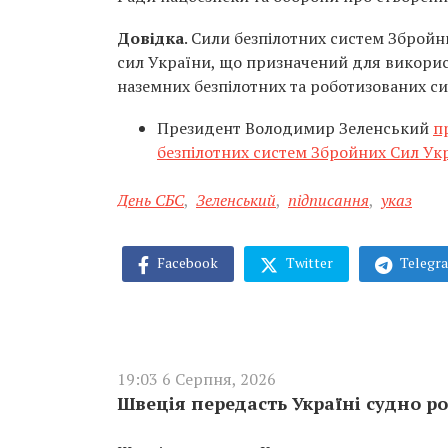
Довідка
. Сили безпілотних систем Збройн
сил України, що призначений для викорис
наземних безпілотних та роботизованих си
Президент Володимир Зеленський
п
безпілотних систем Збройних Сил Ук
День СБС
,
Зеленський
,
підписання
,
указ
Facebook
Twitter
Telegr
19:03 6 Серпня, 2026
Швеція передасть Україні судно ро