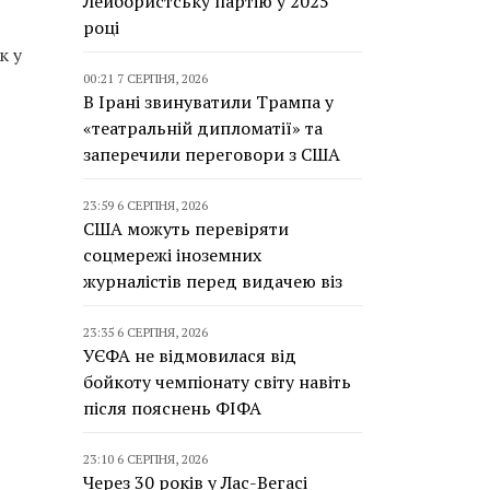
Лейбористську партію у 2025
році
к у
00:21 7 СЕРПНЯ, 2026
В Ірані звинуватили Трампа у
«театральній дипломатії» та
заперечили переговори з США
23:59 6 СЕРПНЯ, 2026
США можуть перевіряти
соцмережі іноземних
журналістів перед видачею віз
23:35 6 СЕРПНЯ, 2026
УЄФА не відмовилася від
бойкоту чемпіонату світу навіть
після пояснень ФІФА
23:10 6 СЕРПНЯ, 2026
Через 30 років у Лас-Вегасі