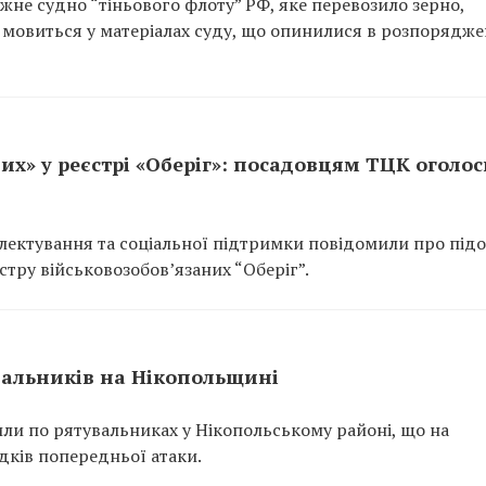
не судно “тіньового флоту” РФ, яке перевозило зерно,
 мовиться у матеріалах суду, що опинилися в розпорядже
их» у реєстрі «Оберіг»: посадовцям ТЦК оголо
ектування та соціальної підтримки повідомили про підо
тру військовозобов’язаних “Оберіг”.
вальників на Нікопольщині
или по рятувальниках у Нікопольському районі, що на
ідків попередньої атаки.