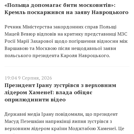
«Польща допомагає бити московитів»:
Кремль поскаржився на заяву Навроцького
Речник Міністерства закордонних справ Польщі
Мацей Вевюр відповів на критику представниці МЗС
Росії Марії Захарової щодо погіршення відносин між
Варшавою та Москвою після нещодавньої заяви
польського президента Кароля Навроцького.
19:04 9 Серпня, 2026
Президент Ірану зустрівся з верховним
лідером Хаменеї: влада обіцяє
оприлюдинити відео
Державні медіа Ірану повідомили, що президент
Масуд Пезешкіан наприкінці липня зустрівся з
верховним лідером країни Моджтабою Хаменеї. Це