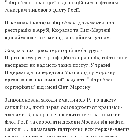
“підроблені прапори” підсанкційним нафтовим
танкерам тіньового флоту Росії.
Ці компанії надали підроблені документи про
реєстрацію в Арубі, Кюрасао та Сінт-Мартені
щонайменше восьми підсанкційним суднам.
Жодна з цих трьох територій не фігурує в
Паризькому реєстрі офіційних прапорів, тобто вони
насправді не надають таких послуг. У травні
Нідерланди попередили Міжнародну морську
організацію, що компанії надають “підроблені
сертифікати” від імені Сінт-Мартену.
Запропоновані заходи є частиною 19-го пакету
санкцій ЄС, який наразі обговорюється країнами-
членами. Блок прагне посилити тиск на тіньовий
флот Росії та скоротити доходи Москви від нафти.
Санкції ЄС вимагають підтримки всіх держав-членів
перед їх прийняттям, тому деталі заходів можуть