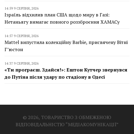
14:59 9 СЕРПНЯ, 2026
Ізраїль відхилив план США щодо миру в Газі:
Нетаньягу вимагає повного роззброєння ХАМАСу
14:57 9 СЕРПНЯ, 2026
Mattel випустила колекційну Barbie, присвячену Вітні
Г’юстон
14:37 9 СЕРПНЯ, 2026
«Ти програєш. Здайся!»: Ештон Кутчер звернувся
до Путіна після удару по стадіону в Одесі
© 2026, ТОВАРИСТВО З ОБМЕЖЕНОЮ
ВІДПОВІДАЛЬНІСТЮ “МЕДІАКОМУНІКАЦІЇ”