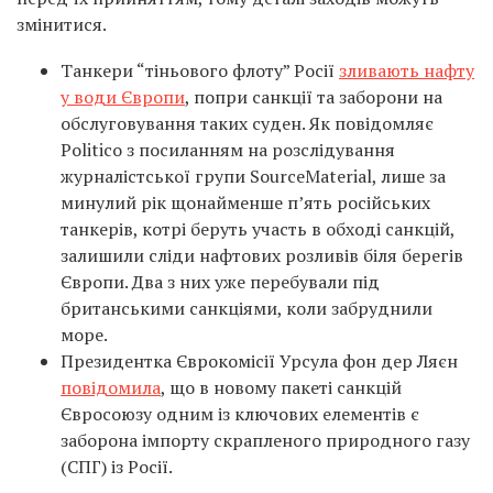
змінитися.
Танкери “тіньового флоту” Росії
зливають нафту
у води Європи
, попри санкції та заборони на
обслуговування таких суден. Як повідомляє
Politico з посиланням на розслідування
журналістської групи SourceMaterial, лише за
минулий рік щонайменше п’ять російських
танкерів, котрі беруть участь в обході санкцій,
залишили сліди нафтових розливів біля берегів
Європи. Два з них уже перебували під
британськими санкціями, коли забруднили
море.
Президентка Єврокомісії Урсула фон дер Ляєн
повідомила
, що в новому пакеті санкцій
Євросоюзу одним із ключових елементів є
заборона імпорту скрапленого природного газу
(СПГ) із Росії.