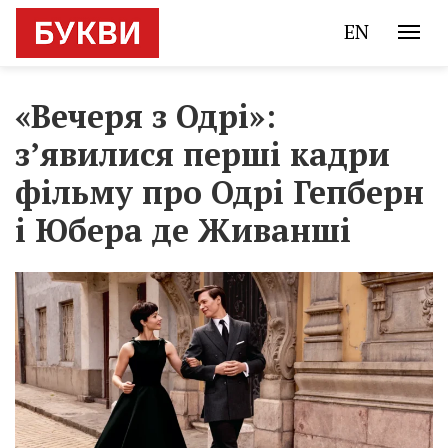
EN
«Вечеря з Одрі»:
з’явилися перші кадри
фільму про Одрі Гепберн
і Юбера де Живанші