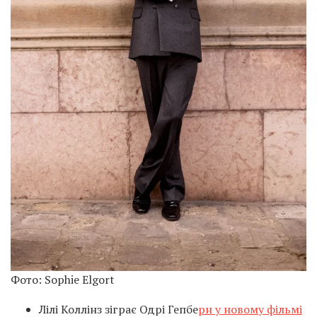
Фото: Sophie Elgort
Лілі Коллінз зіграє Одрі Гепбе
рн у новому фільмі