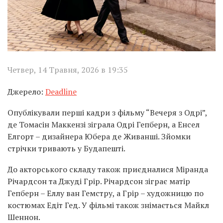
Четвер, 14 Травня, 2026 в 19:35
Джерело:
Deadline
Опублікували перші кадри з фільму “Вечеря з Одрі”,
де Томасін Маккензі зіграла Одрі Гепберн, а Енсел
Елгорт – дизайнера Юбера де Живанші. Зйомки
стрічки тривають у Будапешті.
До акторського складу також приєдналися Міранда
Річардсон та Джуді Грір. Річардсон зіграє матір
Гепберн – Еллу ван Гемстру, а Грір – художницю по
костюмах Едіт Гед. У фільмі також знімається Майкл
Шеннон.