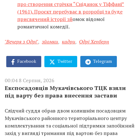
про створення стрічки “Сніданок у Тіффані”
(1961). Проєкт перебуває в розробці та буде
присвячений історії зй
омок відомої
романтичної комедії.
"Вечеря з Одрі"
,
зйомки
,
кадри
,
Одрі Хепберн
Facebook
Twitter
Telegram
00:04 8 Серпня, 2026
Експосадовців Мукачівського ТЦК взяли
під варту без права внесення застави
Слідчий суддя обрав двом колишнім посадовцям
Мукачівського районного територіального центру
комплектування та соціальної підтримки запобіжний
захід у вигляді тримання під вартою без права