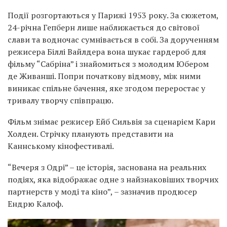
Події розгортаються у Парижі 1953 року. За сюжетом,
24-річна Гепберн лише наближається до світової
слави та водночас сумнівається в собі. За дорученням
режисера Біллі Вайлдера вона шукає гардероб для
фільму “Сабріна” і знайомиться з молодим Юбером
де Живанші. Попри початкову відмову, між ними
виникає спільне бачення, яке згодом переростає у
тривалу творчу співпрацю.
Фільм знімає режисер Ейб Сильвія за сценарієм Кари
Холден. Стрічку планують представити на
Каннському кінофестивалі.
“Вечеря з Одрі” – це історія, заснована на реальних
подіях, яка відображає одне з найзнаковіших творчих
партнерств у моді та кіно”, – зазначив продюсер
Ендрю Калоф.