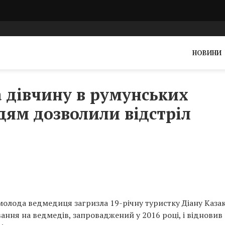
НОВИНИ
 дівчину в румунських
дям дозволили відстріл
 молода ведмедиця загризла 19-річну туристку Діану Казак
ання на ведмедів, запроваджений у 2016 році, і відновив