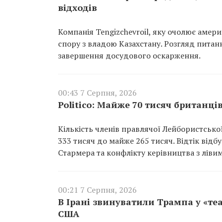
відходів
Компанія Tengizchevroil, яку очолює амер
спору з владою Казахстану. Розгляд пита
завершення досудового оскарження.
00:43 7 Серпня, 2026
Politico: Майже 70 тисяч британці
Кількість членів правлячої Лейбористської 
333 тисяч до майже 265 тисяч. Відтік відб
Стармера та конфлікту керівництва з лівим
00:21 7 Серпня, 2026
В Ірані звинуватили Трампа у «те
США