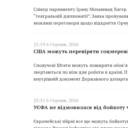
Спікер парламенту Ірану Мохаммад Багер
“театральній дипломатії”. Заява пролунал
можливі переговори щодо відкриття Орму
23:59 6 Серпня, 2026
США можуть перевіряти соцмережі
Сполучені Штати можуть поширити обов’язк
звертаються по візи для роботи в країні.
внутрішній документ Державного департа
23:35 6 Серпня, 2026
УЄФА не відмовилася від бойкоту 
Європейські збірні все ще можуть бойкоту
відмова Джанні Інфантіно від плану прод