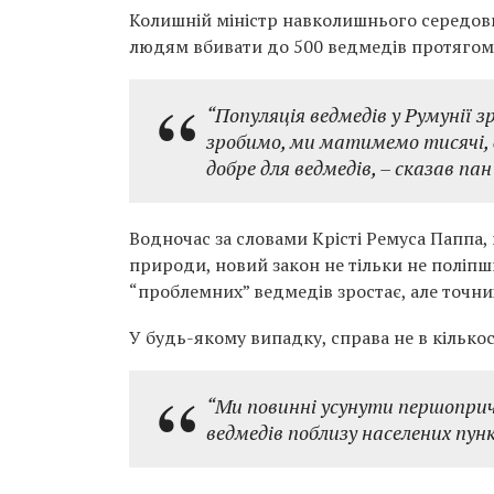
Колишній міністр навколишнього середови
людям вбивати до 500 ведмедів протягом 
“Популяція ведмедів у Румунії з
зробимо, ми матимемо тисячі, де
добре для ведмедів, – сказав пан
Водночас за словами Крісті Ремуса Паппа,
природи, новий закон не тільки не поліпши
“проблемних” ведмедів зростає, але точних
У будь-якому випадку, справа не в кількост
“Ми повинні усунути першоприч
ведмедів поблизу населених пунк