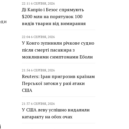
22:11 6 СЕРПНЯ, 2026
Ді Капріо і Безос спрямують
$200 млн на порятунок 100
оди
видів тварин від вимирання
22:04 6 СЕРПНЯ, 2026
У Конго зупинили річкове судно
після смерті пасажира з
можливими симптомами Еболи
21:54 6 СЕРПНЯ, 2026
Reuters: Іран пригрозив країнам
Перської затоки у разі атаки
США
21:37 6 СЕРПНЯ, 2026
У США леву успішно видалили
катаракту на обох очах
і