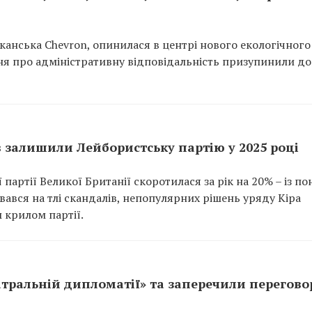
иканська Chevron, опинилася в центрі нового екологічного
ння про адміністративну відповідальність призупинили до
в залишили Лейбористську партію у 2025 році
партії Великої Британії скоротилася за рік на 20% – із по
увався на тлі скандалів, непопулярних рішень уряду Кіра
 крилом партії.
атральній дипломатії» та заперечили перегово