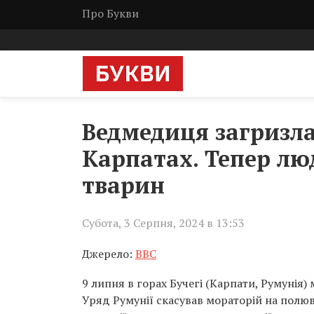
Про Букви
Ведмедиця загризла
Карпатах. Тепер лю
тварин
Субота, 3 Серпня, 2024 в 13:53
Джерело:
ВВС
9 липня в горах Бучегі (Карпати, Румунія)
Уряд Румунії скасував мораторій на полюв