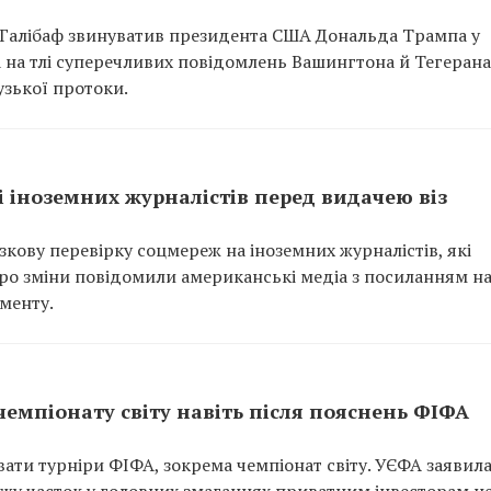
 Галібаф звинуватив президента США Дональда Трампа у
а на тлі суперечливих повідомлень Вашингтона й Тегеран
зької протоки.
 іноземних журналістів перед видачею віз
ову перевірку соцмереж на іноземних журналістів, які
 Про зміни повідомили американські медіа з посиланням н
менту.
чемпіонату світу навіть після пояснень ФІФА
вати турніри ФІФА, зокрема чемпіонат світу. УЄФА заявила
ажу часток у головних змаганнях приватним інвесторам н