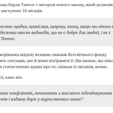
ща Барна Танчос є автором нового закону, який дозволя
наступних 18 місяців.
ростає щодня, щомісяця, щороку, тому, якщо ми нічого 
сятки тисяч ведмедів, що не є добре для людей, і не є
 Танчос.
 керівника відділу великих хижаків Всесвітнього фонду
ть ситуацію, але й може погіршити її. Він визнає, що кіль
 статистичних даних про те, скільки їх загалом, немає.
і, каже він:
ини конфліктів, починаючи з масового підгодовування
тів і вздовж доріг у туристичних зонах”.