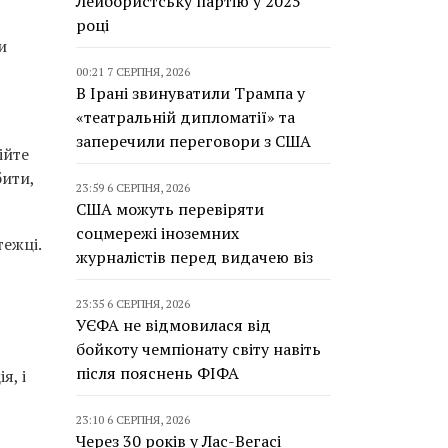
Лейбористську партію у 2025
році
и
00:21 7 СЕРПНЯ, 2026
В Ірані звинуватили Трампа у
«театральній дипломатії» та
заперечили переговори з США
ійте
бити,
23:59 6 СЕРПНЯ, 2026
США можуть перевіряти
соцмережі іноземних
тежці.
журналістів перед видачею віз
23:35 6 СЕРПНЯ, 2026
УЄФА не відмовилася від
бойкоту чемпіонату світу навіть
після пояснень ФІФА
я, і
23:10 6 СЕРПНЯ, 2026
Через 30 років у Лас-Вегасі