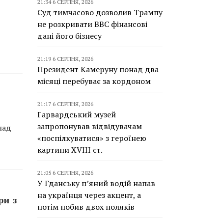
21:34 6 СЕРПНЯ, 2026
Суд тимчасово дозволив Трампу
не розкривати BBC фінансові
дані його бізнесу
21:19 6 СЕРПНЯ, 2026
Президент Камеруну понад два
місяці перебуває за кордоном
21:17 6 СЕРПНЯ, 2026
Гарвардський музей
запропонував відвідувачам
над
«поспілкуватися» з героїнею
картини XVIII ст.
21:05 6 СЕРПНЯ, 2026
У Гданську п’яний водій напав
на українця через акцент, а
ри з
потім побив двох поляків