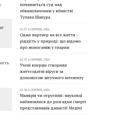
починається суд над
є
обвинуваченим у вбивстві
Тупака Шакура
не
22:57 6 СЕРПНЯ, 2026
Один партнер на все життя –
рідкість у природі: що відомо
про моногамію у тварин
22:37 6 СЕРПНЯ, 2026
кість
Учені вперше створили
життєздатні віруси за
допомогою штучного інтелекту
22:36 6 СЕРПНЯ, 2026
Малярія чи отруєння: науковці
наблизилися до розгадки смерті
представників династії Медічі