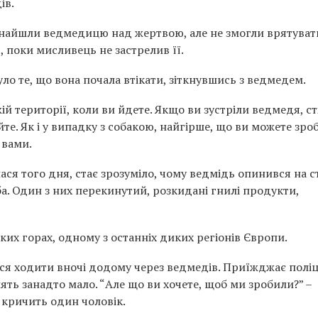
ів.
 знайшли ведмедицю над жертвою, але не змогли врятуват
, поки мисливець не застрелив її.
ло те, що вона почала втікати, зіткнувшись з ведмедем.
й території, коли ви йдете. Якщо ви зустріли ведмедя, ст
йте. Як і у випадку з собакою, найгірше, що ви можете зро
 вами.
ася того дня, стає зрозуміло, чому ведмідь опинився на с
ба. Один з них перекинутий, розкидані гнилі продукти,
ких горах, одному з останніх диких регіонів Європи.
ся ходити вночі додому через ведмедів. Приїжджає поліці
лять занадто мало. “Але що ви хочете, щоб ми зробили?” –
– кричить один чоловік.