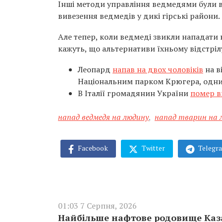
Інші методи управління ведмедями були в
вивезення ведмедів у дикі гірські райони.
Але тепер, коли ведмеді звикли нападати 
кажуть, що альтернативи їхньому відстріл
Леопард
напав на двох чоловіків
на в
Національним парком Крюгера, одним
В Італії громадянин України
помер в
напад ведмедя на людину
,
напад тварин на 
Facebook
Twitter
Telegr
01:03 7 Серпня, 2026
Найбільше нафтове родовище Каза