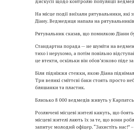
дискусії щодо контролю популяції ведмед
На місце події виїхали рятувальники, які
Діану. Ведмедиця напала на рятувальників
Рятувальник сказав, що помилкою Діани бу
Стандартна порада — не шуміти на ведмежі
тихо і нерухомо, а потім повільно відступа
це втекти, оскільки він обов’язково піде за
Біля підніжжя стежки, якою Діана піднімал
Три великі сміттєві баки стоять просто не
бляшанки та пластик.
Близько 8 000 ведмедів живуть у Карпатсь
Розлючені місцеві жителі кажуть, що боять
місцеві жителі лають їх за те, що вони роб
запитує молодий офіцер. “Захистіть нас!” 