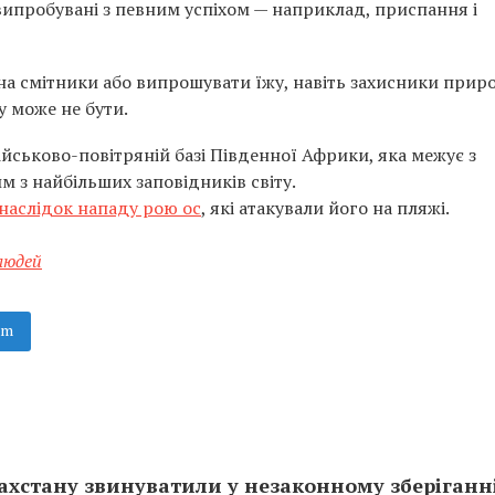
ипробувані з певним успіхом — наприклад, приспання і
на смітники або випрошувати їжу, навіть захисники прир
у може не бути.
ійськово-повітряній базі Південної Африки, яка межує з
 з найбільших заповідників світу.
наслідок нападу рою ос
, які атакували його на пляжі.
людей
am
хстану звинуватили у незаконному зберіганн