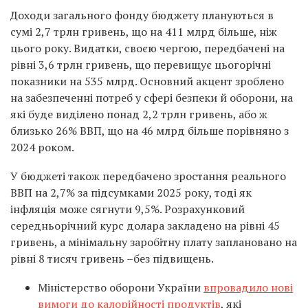
Доходи загального фонду бюджету плануються в
сумі 2,7 трлн гривень, що на 411 млрд більше, ніж
цього року. Видатки, своєю чергою, передбачені на
рівні 3,6 трлн гривень, що перевищує цьогорічні
показники на 535 млрд. Основний акцент зроблено
на забезпеченні потреб у сфері безпеки й оборони, на
які буде виділено понад 2,2 трлн гривень, або ж
близько 26% ВВП, що на 46 млрд більше порівняно з
2024 роком.
У бюджеті також передбачено зростання реального
ВВП на 2,7% за підсумками 2025 року, тоді як
інфляція може сягнути 9,5%. Розрахунковий
середньорічний курс долара закладено на рівні 45
гривень, а мінімальну заробітну плату заплановано на
рівні 8 тисяч гривень –без підвищень.
Міністерство оборони України
впровадило нові
вимоги до калорійності продуктів
, які