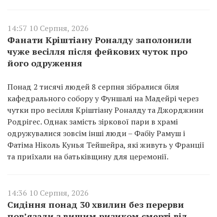
14:57 10 Серпня, 2026
Фанати Кріштіану Роналду заполонили
чуже весілля після фейкових чуток про
його одруження
Понад 2 тисячі людей 8 серпня зібралися біля
кафедрального собору у Фуншалі на Мадейрі через
чутки про весілля Кріштіану Роналду та Джорджини
Родрігес. Однак замість зіркової пари в храмі
одружувалися зовсім інші люди – Фабіу Рамуш і
Фатіма Ніколь Кунья Тейшейра, які живуть у Франції
та приїхали на батьківщину для церемонії.
14:36 10 Серпня, 2026
Сидіння понад 30 хвилин без перерви
пов’язали з вищим ризиком смерті від