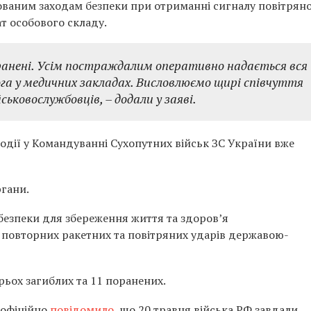
ьованим заходам безпеки при отриманні сигналу повітряно
т особового складу.
оранені. Усім постраждалим оперативно надається вся
ога у медичних закладах. Висловлюємо щирі співчуття
ськовослужбовців, – додали у заяві.
події у Командуванні Сухопутних військ ЗС України вже
ргани.
езпеки для збереження життя та здоров’я
 повторних ракетних та повітряних ударів державою-
трьох загиблих та 11 поранених.
 офіційно
повідомило
, що 20 травня війська РФ завдали