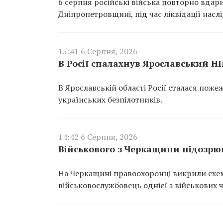
6 серпня російські війська повторно вдар
Дніпропетровщині, під час ліквідації насл
15:41 6 Серпня, 2026
В Росії спалахнув Ярославський Н
В Ярославській області Росії сталася пож
українських безпілотників.
14:42 6 Серпня, 2026
Військового з Черкащини підозрюю
На Черкащині правоохоронці викрили схем
військовослужбовець однієї з військових 