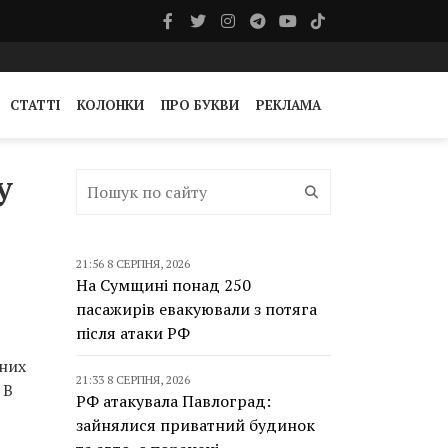
СТАТТІ
КОЛОНКИ
ПРО БУКВИ
РЕКЛАМА
у
21:56 8 СЕРПНЯ, 2026
На Сумщині понад 250
пасажирів евакуювали з потяга
після атаки РФ
аних
21:33 8 СЕРПНЯ, 2026
 В
РФ атакувала Павлоград:
зайнялися приватний будинок