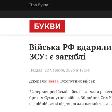
Про Букви
Війська РФ вдарили
ЗСУ: є загиблі
Неділя, 22 Червня, 2025 в 17:34
Джерело:
заява
Сухопутних військ
22 червня російські війська завдали ракет
бригад Сухопутних військ Збройних Сил У
офіційній заяві підтвердили наявність за