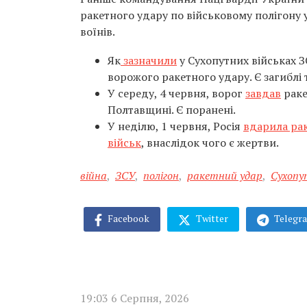
ракетного удару по військовому полігону у
воїнів.
Як
зазначили
у Сухопутних військах З
ворожого ракетного удару. Є загиблі 
У середу, 4 червня, ворог
завдав
раке
Полтавщині. Є поранені.
У неділю, 1 червня, Росія
вдарила ра
військ
, внаслідок чого є жертви.
війна
,
ЗСУ
,
полігон
,
ракетний удар
,
Сухопу
Facebook
Twitter
Telegr
19:03 6 Серпня, 2026