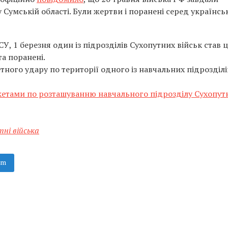
 Сумській області. Були жертви і поранені серед українсь
СУ, 1 березня один із підрозділів Сухопутних військ став 
та поранені.
тного удару по території одного із навчальних підрозділі
кетами по розташуванню навчального підрозділу Сухопут
тні війська
am