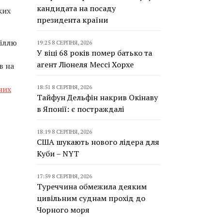
кандидата на посаду
ких
президента країни
ціллю
19:25 8 СЕРПНЯ, 2026
У віці 68 років помер батько та
агент Ліонеля Мессі Хорхе
в на
18:51 8 СЕРПНЯ, 2026
них
Тайфун Дельфін накрив Окінаву
в Японії: є постраждалі
18:19 8 СЕРПНЯ, 2026
США шукають нового лідера для
Куби – NYT
17:59 8 СЕРПНЯ, 2026
Туреччина обмежила деяким
цивільним суднам прохід до
Чорного моря