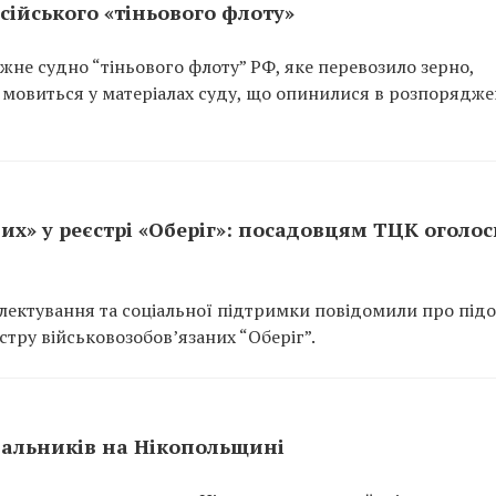
сійського «тіньового флоту»
не судно “тіньового флоту” РФ, яке перевозило зерно,
 мовиться у матеріалах суду, що опинилися в розпорядже
их» у реєстрі «Оберіг»: посадовцям ТЦК оголо
ектування та соціальної підтримки повідомили про підо
тру військовозобов’язаних “Оберіг”.
вальників на Нікопольщині