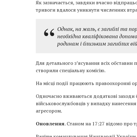
Як зазначається, завдяки вчасно відпрац
тривоги вдалося уникнути численних втра
Однак, на жаль, є загиблі та п
необхідна кваліфікована допом
родинам і близьким загиблих вій
Для детального з’ясування всіх обставин 
створили спеціальну комісію.
На місці події працюють правоохоронні о
Одночасно вживаються додаткові заходи б
військовослужбовців у випадку нанесення
агресором.
Оновлення
. Станом на 17:27 відомо про 
Раніше командування Нацгвардії України