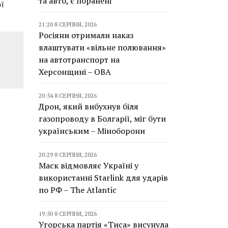
та авто, є поранені
ї
21:20 8 СЕРПНЯ, 2026
Росіяни отримали наказ
влаштувати «вільне полювання»
на автотранспорт на
Херсонщині – ОВА
20:54 8 СЕРПНЯ, 2026
Дрон, який вибухнув біля
газопроводу в Болгарії, міг бути
українським – Міноборони
20:29 8 СЕРПНЯ, 2026
Маск відмовляє Україні у
використанні Starlink для ударів
по РФ – The Atlantic
19:50 8 СЕРПНЯ, 2026
Угорська партія «Тиса» висунула