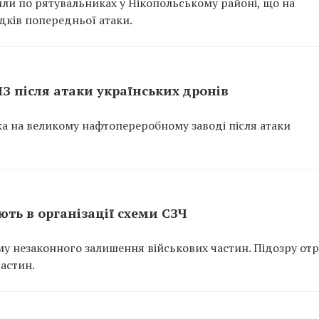
или по рятувальниках у Нікопольському районі, що на
ідків попередньої атаки.
ПЗ після атаки українських дронів
ежа на великому нафтопереробному заводі після атаки
ть в організації схеми СЗЧ
у незаконного залишення військових частин. Підозру от
частин.