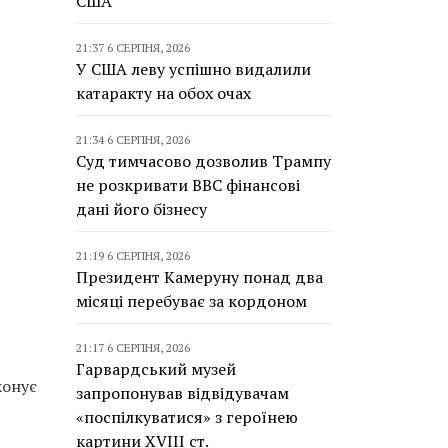
США
21:37 6 СЕРПНЯ, 2026
У США леву успішно видалили
катаракту на обох очах
21:34 6 СЕРПНЯ, 2026
Суд тимчасово дозволив Трампу
не розкривати BBC фінансові
дані його бізнесу
21:19 6 СЕРПНЯ, 2026
Президент Камеруну понад два
місяці перебуває за кордоном
21:17 6 СЕРПНЯ, 2026
Гарвардський музей
конує
запропонував відвідувачам
«поспілкуватися» з героїнею
картини XVIII ст.