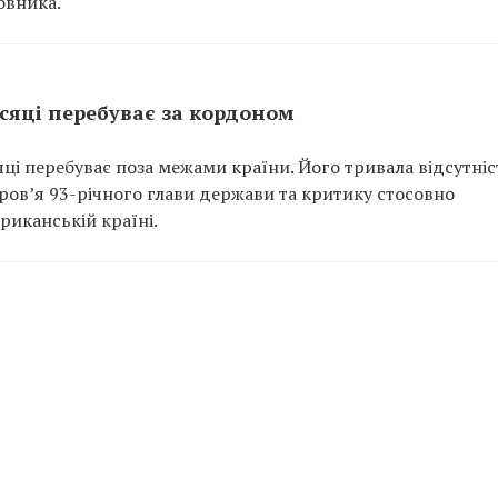
овника.
сяці перебуває за кордоном
ці перебуває поза межами країни. Його тривала відсутніс
ов’я 93-річного глави держави та критику стосовно
иканській країні.