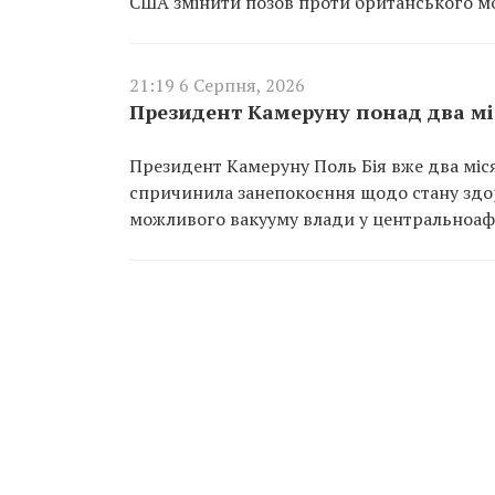
США змінити позов проти британського м
21:19 6 Серпня, 2026
Президент Камеруну понад два мі
Президент Камеруну Поль Бія вже два міся
спричинила занепокоєння щодо стану здор
можливого вакууму влади у центральноафр