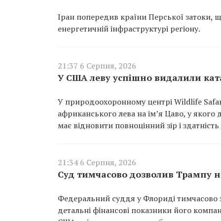
Іран попередив країни Перської затоки, щ
енергетичній інфраструктурі регіону.
21:37 6 Серпня, 2026
У США леву успішно видалили ката
У природоохоронному центрі Wildlife Saf
африканського лева на ім’я Цаво, у якого 
має відновити повноцінний зір і здатність
21:34 6 Серпня, 2026
Суд тимчасово дозволив Трампу не
Федеральний суддя у Флориді тимчасово з
детальні фінансові показники його компан