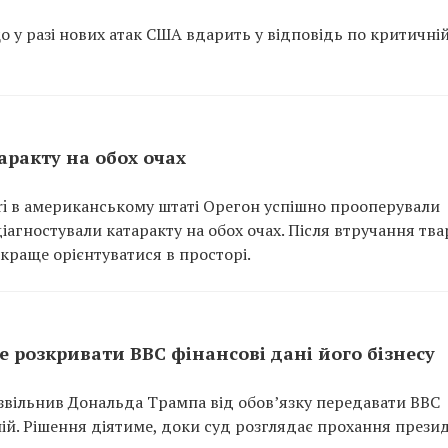
о у разі нових атак США вдарить у відповідь по критичні
ракту на обох очах
ari в американському штаті Орегон успішно прооперували
діагностували катаракту на обох очах. Після втручання тв
 краще орієнтуватися в просторі.
 розкривати BBC фінансові дані його бізнесу
вільнив Дональда Трампа від обов’язку передавати BBC
ій. Рішення діятиме, доки суд розглядає прохання прези