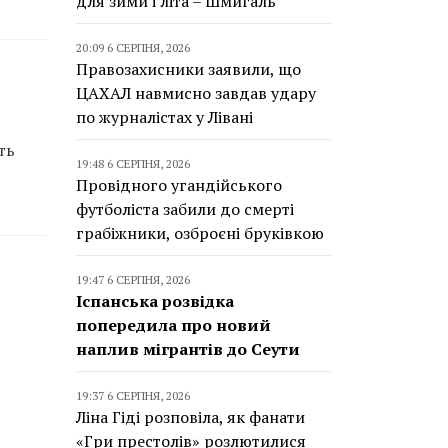
для зими і літа – Шмигаль
20:09 6 СЕРПНЯ, 2026
Правозахисники заявили, що
ЦАХАЛ навмисно завдав удару
по журналістах у Лівані
ть
19:48 6 СЕРПНЯ, 2026
Провідного угандійського
футболіста забили до смерті
грабіжники, озброєні бруківкою
19:47 6 СЕРПНЯ, 2026
Іспанська розвідка
попередила про новий
наплив мігрантів до Сеути
19:37 6 СЕРПНЯ, 2026
Ліна Гіді розповіла, як фанати
«Гри престолів» розлютилися