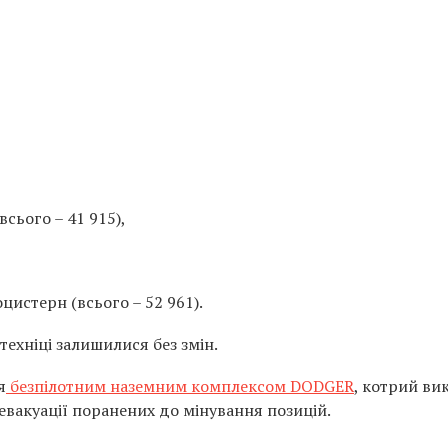
сього – 41 915),
цистерн (всього – 52 961).
цтехніці залишилися без змін.
я
безпілотним наземним комплексом DODGER
, котрий ви
д евакуації поранених до мінування позицій.