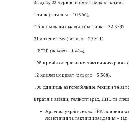
За добу 23 червня ворог також втратив:
1 танк (загалом – 10 966),
7 броньованих машин (загалом – 22 879),
21 артсистему (всього – 29 511),
1 РСЗВ (всього – 1 424),
198 дронів оперативно-тактичного рівня (в
12 крилатих ракет (всього – 3 388),
100 одиниць автомобільної техніки та авто
Втрати в авіації, гелікоптерах, ППО та спе
Арсенал українських НРК поповнивс
логістичні та тактичні завдання – ві