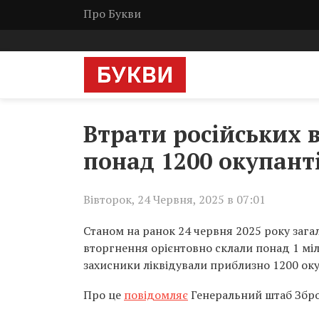
Про Букви
Втрати російських в
понад 1200 окупант
Вівторок, 24 Червня, 2025 в 07:01
Станом на ранок 24 червня 2025 року зага
вторгнення орієнтовно склали понад 1 міл
захисники ліквідували приблизно 1200 оку
Про це
повідомляє
Генеральний штаб Збро