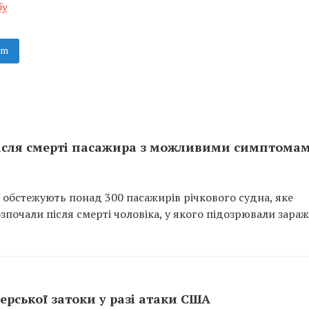
бу
am
після смерті пасажира з можливими симптома
 обстежують понад 300 пасажирів річкового судна, яке
зпочали після смерті чоловіка, у якого підозрювали зара
ерської затоки у разі атаки США