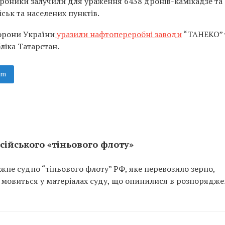
гарбники залучили для ураження 6438 дронів-камікадзе та
ськ та населених пунктів.
борони України
уразили нафтопереробні заводи
“ТАНЕКО” 
іка Татарстан.
am
сійського «тіньового флоту»
не судно “тіньового флоту” РФ, яке перевозило зерно,
 мовиться у матеріалах суду, що опинилися в розпорядже