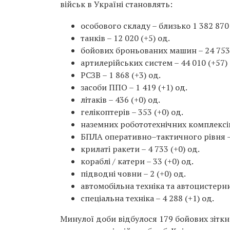
військ в Україні становлять:
особового складу – близько 1 382 870 
танків – 12 020 (+5) од.
бойових броньованих машин – 24 753 
артилерійських систем – 44 010 (+57) 
РСЗВ – 1 868 (+3) од.
засоби ППО – 1 419 (+1) од.
літаків – 436 (+0) од.
гелікоптерів – 353 (+0) од.
наземних робототехнічних комплексів 
БПЛА оперативно–тактичного рівня – 
крилаті ракети – 4 733 (+0) од.
кораблі / катери – 33 (+0) од.
підводні човни – 2 (+0) од.
автомобільна техніка та автоцистерни 
спеціальна техніка – 4 288 (+1) од.
Минулої доби відбулося 179 бойових зіткн