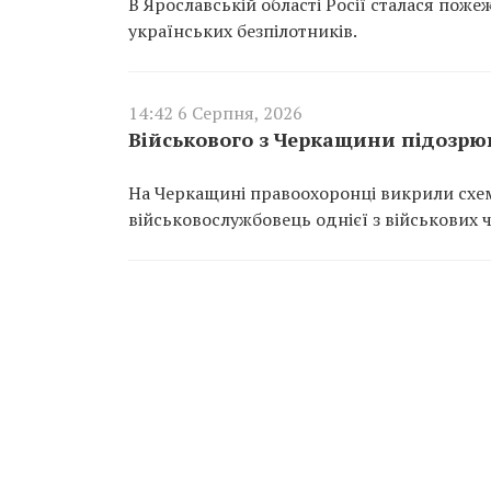
В Ярославській області Росії сталася пож
українських безпілотників.
14:42 6 Серпня, 2026
Військового з Черкащини підозрюю
На Черкащині правоохоронці викрили схем
військовослужбовець однієї з військових 