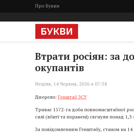
Про Букви
Втрати росіян: за д
окупантів
Неділя, 14 Червня, 2026 в 07:38
Джерело:
Генштаб ЗСУ
Триває 1572-га доба повномасштабної росі
силі (вбиті та поранені) сягнули понад 1,3 
За повідомленням Генштабу, станом на 14 