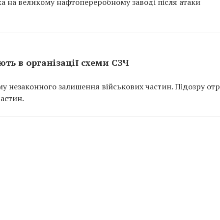
ежа на великому нафтопереробному заводі після атаки
ть в організації схеми СЗЧ
у незаконного залишення військових частин. Підозру от
частин.