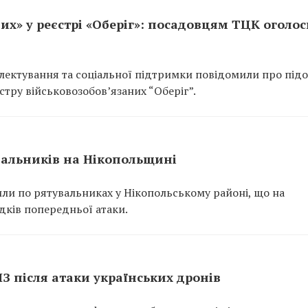
их» у реєстрі «Оберіг»: посадовцям ТЦК оголо
ектування та соціальної підтримки повідомили про підо
тру військовозобов’язаних “Оберіг”.
вальників на Нікопольщині
или по рятувальниках у Нікопольському районі, що на
ідків попередньої атаки.
ПЗ після атаки українських дронів