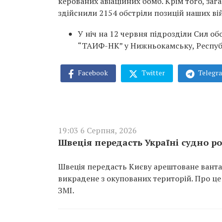
керованих авіаційних бомб. Крім того, за
здійснили 2154 обстріли позицій наших вій
У ніч на 12 червня підрозділи Сил о
“ТАИФ-НК” у Нижньокамську, Республ
Facebook
Twitter
Telegr
19:03 6 Серпня, 2026
Швеція передасть Україні судно ро
Швеція передасть Києву арештоване вантаж
викрадене з окупованих територій. Про це
ЗМІ.