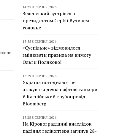
14:23 8 СЕРПНЯ, 2026
Зеленський зустрівся з
президентом Сербії Вучичем:
головне
13:55 8 СЕРПНЯ, 2026
«Суспільне» відмовилося
римав
змінювати правила на вимогу
Ольги Полякової
13:39 8 СЕРПНЯ, 2026
Україна погодилася не
атакувати деякі нафтові танкери
й Каспійський трубопровід –
Bloomberg
13:28 8 СЕРПНЯ, 2026
На Кіровоградщині внаслідок
падіння гелікоптера загинув 28-