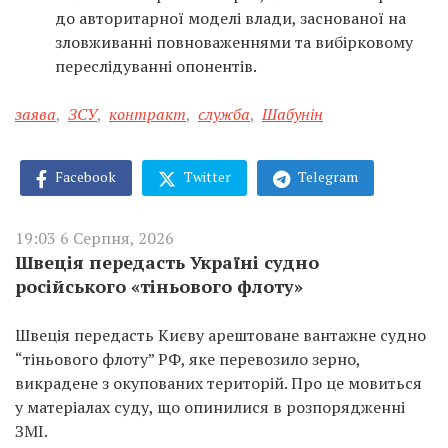
до авторитарної моделі влади, заснованої на
зловживанні повноваженнями та вибірковому
переслідуванні опонентів.
заява
,
ЗСУ
,
контракт
,
служба
,
Шабунін
Facebook
Twitter
Telegram
19:03 6 Серпня, 2026
Швеція передасть Україні судно
російського «тіньового флоту»
Швеція передасть Києву арештоване вантажне судно
“тіньового флоту” РФ, яке перевозило зерно,
викрадене з окупованих територій. Про це мовиться
у матеріалах суду, що опинилися в розпорядженні
ЗМІ.