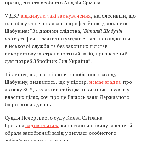
президента та особисто Андрія Єрмака.
У ДБР
відкинули такі звинувачення
, наголосивши, що
їхні обшуки не повʼязані з професійною діяльністю
Шабуніна: “За даними слідства, [
Віталій Шабунін –
прим.ред.
] систематично ухилявся від проходження
військової служби та без законних підстав
використовував транспортний засіб, призначений
для потреб Збройних Сил України”.
15 липня, під час обрання запобіжного заходу
Шабуніну, виявилось, що у підозрі
немає згадки
про
автівку ЗСУ, яку активіст буцімто використовував у
власних цілях, хоч про це йшлось заяві Державного
бюро розслідувань.
Суддя Печерського суду Києва Світлана
Гречана
задовольнила
клопотання обвинувачення й
обрала запобіжний захід у вигляді особистого
зобов’язання на два місяці.