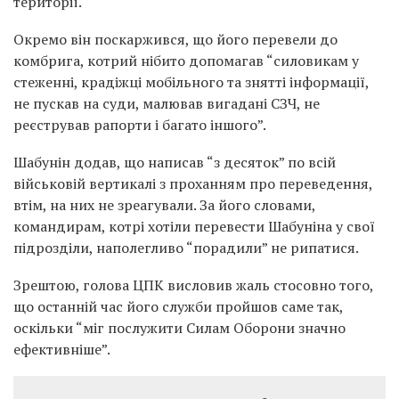
території.
Окремо він поскаржився, що його перевели до
комбрига, котрий нібито допомагав “силовикам у
стеженні, крадіжці мобільного та знятті інформації,
не пускав на суди, малював вигадані СЗЧ, не
реєстрував рапорти і багато іншого”.
Шабунін додав, що написав “з десяток” по всій
військовій вертикалі з проханням про переведення,
втім, на них не зреагували. За його словами,
командирам, котрі хотіли перевести Шабуніна у свої
підрозділи, наполегливо “порадили” не рипатися.
Зрештою, голова ЦПК висловив жаль стосовно того,
що останній час його служби пройшов саме так,
оскільки “міг послужити Силам Оборони значно
ефективніше”.