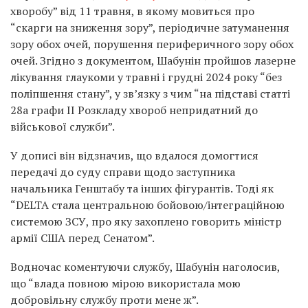
хворобу” від 11 травня, в якому мовиться про
“скарги на зниження зору”, періодичне затуманення
зору обох очей, порушення периферичного зору обох
очей. Згідно з документом, Шабунін пройшов лазерне
лікування глаукоми у травні і грудні 2024 року “без
поліпшення стану”, у зв’язку з чим “на підставі статті
28а графи ІІ Розкладу хвороб непридатний до
військової служби”.
У дописі він відзначив, що вдалося домогтися
передачі до суду справи щодо заступника
начальника Генштабу та інших фігурантів. Тоді як
“DELTA стала центральною бойовою/інтеграційною
системою ЗСУ, про яку захоплено говорить міністр
армії США перед Сенатом”.
Водночас коментуючи службу, Шабунін наголосив,
що “влада повною мірою використала мою
добровільну службу проти мене ж”.