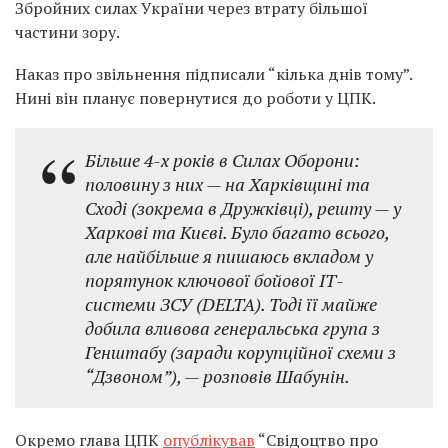
Збройних силах України через втрату більшої
частини зору.
Наказ про звільнення підписали “кілька днів тому”.
Нині він планує повернутися до роботи у ЦПК.
Більше 4-х років в Силах Оборони:
половину з них — на Харківщині та
Сході (зокрема в Дружківці), решту — у
Харкові та Києві. Було багато всього,
але найбільше я пишаюсь вкладом у
порятунок ключової бойової ІТ-
системи ЗСУ (DELTA). Тоді її майже
добила вливова генеральська група з
Генштабу (заради корупційної схеми з
“Дзвоном”), — розповів Шабунін.
Окремо глава ЦПК
опублікував
“Свідоцтво про