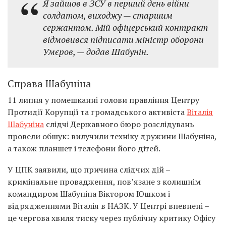
Я зайшов в ЗСУ в перший день війни
солдатом, виходжу — старшим
сержантом. Мій офіцерський контракт
відмовився підписати міністр оборони
Умєров, — додав Шабунін.
Справа Шабуніна
11 липня у помешканні голови правління Центру
Протидії Корупції та громадського активіста
Віталія
Шабуніна
слідчі Державного бюро розслідувань
провели обшук: вилучили техніку дружини Шабуніна,
а також планшет і телефони його дітей.
У ЦПК заявили, що причина слідчих дій –
кримінальне провадження, пов’язане з колишнім
командиром Шабуніна Віктором Юшком і
відрядженнями Віталія в НАЗК. У Центрі впевнені –
це чергова хвиля тиску через публічну критику Офісу