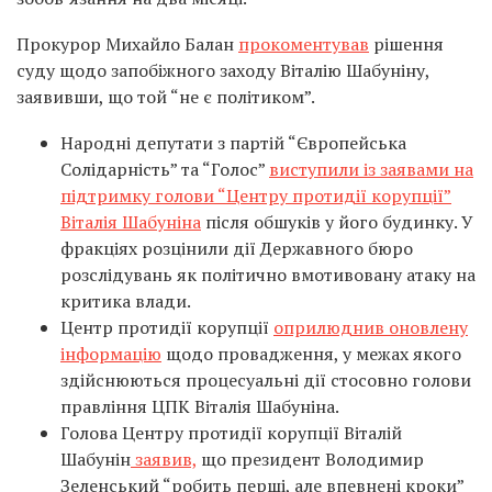
Прокурор Михайло Балан
прокоментував
рішення
суду щодо запобіжного заходу Віталію Шабуніну,
заявивши, що той “не є політиком”.
Народні депутати з партій “Європейська
Солідарність” та “Голос”
виступили із заявами на
підтримку голови “Центру протидії корупції”
Віталія Шабуніна
після обшуків у його будинку. У
фракціях розцінили дії Державного бюро
розслідувань як політично вмотивовану атаку на
критика влади.
Центр протидії корупції
оприлюднив оновлену
інформацію
щодо провадження, у межах якого
здійснюються процесуальні дії стосовно голови
правління ЦПК Віталія Шабуніна.
Голова Центру протидії корупції Віталій
Шабунін
заявив,
що президент Володимир
Зеленський “робить перші, але впевнені кроки”