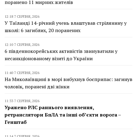
поранено 11 мирних жителів
12:18 7 СЕРПНЯ, 2026
У Таїланді 14-річний учень влаштував стрілянину у
школі: 6 загиблих, 20 поранених
12:10 7 СЕРПНЯ, 2026
6 південнокорейських активістів звинуватили у
несанкціонованому візиті до України
11:40 7 СЕРПНЯ, 2026
На Миколаївщині в морі вибухнув боєприпас: загинув
чоловік, поранені дві жінки
11:33 7 СЕРПНЯ, 2026
Уражено РЛС раннього виявлення,
ретранслятори БпЛА та інші об’єкти ворога –
Генштаб
11:14 7 СЕРПНЯ, 2026