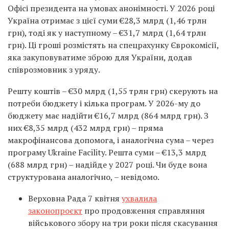
Офісі президента на умовах анонімності. У 2026 році
Україна отримає з цієї суми €28,3 млрд (1,46 трлн
грн), тоді як у наступному – €31,7 млрд (1,64 трлн
грн). Ці гроші розмістять на спецрахунку Єврокомісії,
яка закуповуватиме зброю для України, додав
співрозмовник з уряду.
Решту коштів – €30 млрд (1,55 трлн грн) скерують на
потреби бюджету і кілька програм. У 2026-му до
бюджету має надійти €16,7 млрд (864 млрд грн). З
них €8,35 млрд (432 млрд грн) – пряма
макрофінансова допомога, і аналогічна сума – через
програму Ukraine Facility. Решта суми – €13,3 млрд
(688 млрд грн) – надійде у 2027 році. Чи буде вона
структурована аналогічно, – невідомо.
Верховна Рада 7 квітня
ухвалила
законопроєкт
про продовження справляння
військового збору на три роки після скасування