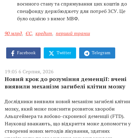
воєнного стану та спрямування цих коштів до
спецфонду держбюджету для потреб ЗСУ. Це
було однією з вимог МВФ.
90 млрд
,
ЄС
,
кредит
,
перший транш
Facebook
Twitter
Telegram
19:05 6 Серпня, 2026
Новий крок до розуміння деменції: вчені
виявили механізм загибелі клітин мозку
Дослідники виявили новий механізм загибелі клітин
мозку, який може пояснити розвиток хвороби
Альцгеймера та лобово-скроневої деменції (FTD).
Науковці вважають, що відкриття може допомогти у
створенні нових методів лікування, здатних