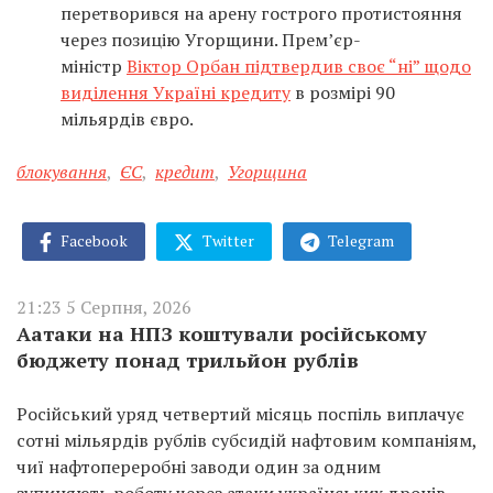
перетворився на арену гострого протистояння
через позицію Угорщини. Прем’єр-
міністр
Віктор Орбан підтвердив своє “ні” щодо
виділення Україні кредиту
в розмірі 90
мільярдів євро.
блокування
,
ЄС
,
кредит
,
Угорщина
Facebook
Twitter
Telegram
21:23 5 Серпня, 2026
Аатаки на НПЗ коштували російському
бюджету понад трильйон рублів
Російський уряд четвертий місяць поспіль виплачує
сотні мільярдів рублів субсидій нафтовим компаніям,
чиї нафтопереробні заводи один за одним