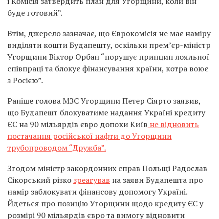
і Комісія затвердить план для Угорщини, коли він
буде готовий”.
Втім, джерело зазначає, що Єврокомісія не має наміру
виділяти кошти Будапешту, оскільки прем’єр-міністр
Угорщини Віктор Орбан “порушує принцип лояльної
співпраці та блокує фінансування країни, котра воює
з Росією”.
Раніше голова МЗС Угорщини Петер Сіярто заявив,
що Будапешт блокуватиме надання Україні кредиту
ЄС на 90 мільярдів євро допоки Київ
не відновить
постачання російської нафти до Угорщини
трубопроводом “Дружба”.
Згодом міністр закордонних справ Польщі Радослав
Сікорський різко
зреагував
на заяви Будапешта про
намір заблокувати фінансову допомогу Україні.
Йдеться про позицію Угорщини щодо кредиту ЄС у
розмірі 90 мільярдів євро та вимогу відновити