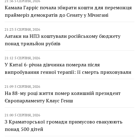
21:36 5 СЕРПНЯ, 2026
Камала Гарріс почала збирати кошти для переможця
праймеріз демократів до Сенату у Мічигані
21:23 5 СЕРПНЯ, 2026
Аатаки на НПЗ коштували російському бюджету
понад трильйон рублів
21:12 5 СЕРПНЯ, 2026
У Китаї 6-річна дівчинка померла після
випробування генної терапії: її смерть приховували
21:09 5 СЕРПНЯ, 2026
На 88-му році життя помер колишній президент
Європарламенту Клаус Генш
21:00 5 СЕРПНЯ, 2026
З Краматорської громади примусово евакуюють
понад 500 дітей