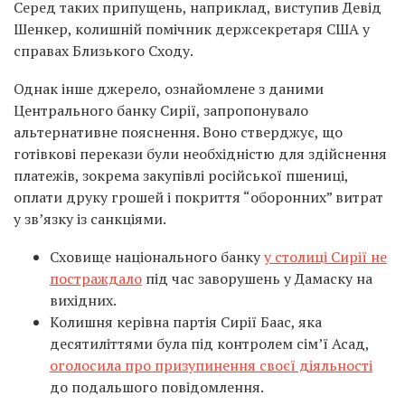
Серед таких припущень, наприклад, виступив Девід
Шенкер, колишній помічник держсекретаря США у
справах Близького Сходу.
Однак інше джерело, ознайомлене з даними
Центрального банку Сирії, запропонувало
альтернативне пояснення. Воно стверджує, що
готівкові перекази були необхідністю для здійснення
платежів, зокрема закупівлі російської пшениці,
оплати друку грошей і покриття “оборонних” витрат
у зв’язку із санкціями.
Сховище національного банку
у столиці Сирії не
постраждало
під час заворушень у Дамаску на
вихідних.
Колишня керівна партія Сирії Баас, яка
десятиліттями була під контролем сім’ї Асад,
оголосила про призупинення своєї діяльності
до подальшого повідомлення.