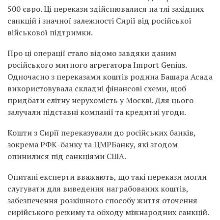
500 євро. Ці перекази здійснювалися на тлі західних
санкцій і значної залежності Сирії від російської
військової підтримки.
Про ці операції стало відомо завдяки даним
російського митного агрегатора Import Genius.
Одночасно з переказами коштів родина Башара Асада
використовувала складні фінансові схеми, щоб
придбати елітну нерухомість у Москві. Для цього
залучали підставні компанії та кредитні угоди.
Кошти з Сирії переказували до російських банків,
зокрема РФК-банку та ЦМРБанку, які згодом
опинилися під санкціями США.
Опитані експерти вважають, що такі перекази могли
слугувати для виведення награбованих коштів,
забезпечення розкішного способу життя оточення
сирійського режиму та обходу міжнародних санкцій.