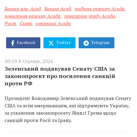
Башар аль-Асад
,
Башар Асад
,
падіння режиму Асада
,
повалення режиму Асада
,
повалення уряду Асада
,
Росія
,
Сирія
,
союзники Асада
Facebook
Twitter
Telegram
00:59 8 Серпня, 2026
Зеленський подякував Сенату США за
законопроєкт про посилення санкцій
проти РФ
Президент Володимир Зеленський подякував Сенату
США та всім американцям, які підтримують Україну,
за ухвалення законопроєкту Ліндсі Грема щодо
санкцій проти Росії та Ірану.