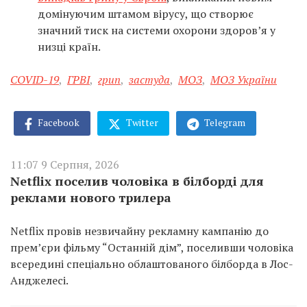
домінуючим штамом вірусу, що створює
значний тиск на системи охорони здоров’я у
низці країн.
COVID-19
,
ГРВІ
,
грип
,
застуда
,
МОЗ
,
МОЗ України
Facebook
Twitter
Telegram
11:07 9 Серпня, 2026
Netflix поселив чоловіка в білборді для
реклами нового трилера
Netflix провів незвичайну рекламну кампанію до
прем’єри фільму “Останній дім”, поселивши чоловіка
всередині спеціально облаштованого білборда в Лос-
Анджелесі.