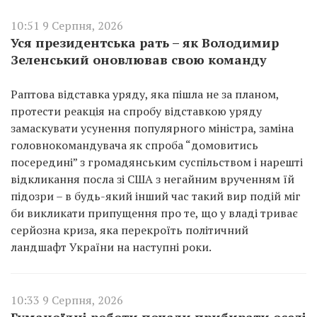
10:51 9 Серпня, 2026
Уся президентська рать – як Володимир
Зеленський оновлював свою команду
Раптова відставка уряду, яка пішла не за планом,
протести реакція на спробу відставкою уряду
замаскувати усунення популярного міністра, заміна
головнокомандувача як спроба “домовитись
посередині” з громадянським суспільством і нарешті
відкликання посла зі США з негайним врученням їй
підозри – в будь-який інший час такий вир подій міг
би викликати припущення про те, що у владі триває
серйозна криза, яка перекроїть політичний
ландшафт України на наступні роки.
10:33 9 Серпня, 2026
Гуманоїдні роботи почали прибирати оселі