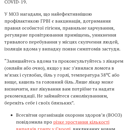
COVID-19.
У МОЗ нагадали, що найефективнішою
профілактикою ГРВІ є вакцинація, дотримання
правил особистої гігієни, правильне харчування,
регулярне провітрювання приміщень, уникнення
тривалого перебування у місцях скупчення людей,
ізоляція вдома у випадку появи симптомів застуди.
“Залишайтесь вдома та проконсультуйтесь з лікарем
(онлайн або очно), якщо у вас з’явилася ломота в
мʼязах і суглобах, біль у горлі, температура 38℃ або
вище, кашель та головний біль. Лише лікар може
визначити, яке лікування вам потрібне та надати
рекомендації. Не займайтеся самолікуванням,
бережіть себе і своїх близьких”.
Всесвітня організація охорони здоров’я (ВООЗ)
повідомила про
різке зростання кількості
випадків грипу у Європі
, викликаних новим