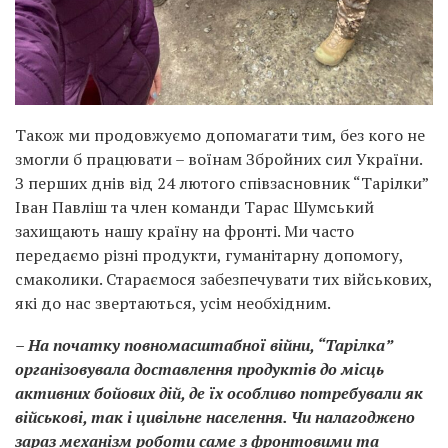
Також ми продовжуємо допомагати тим, без кого не
змогли б працювати – воїнам Збройних сил України.
З перших днів від 24 лютого співзасновник “Тарілки”
Іван Павліш та член команди Тарас Шумський
захищають нашу країну на фронті. Ми часто
передаємо різні продукти, гуманітарну допомогу,
смаколики. Стараємося забезпечувати тих військових,
які до нас звертаються, усім необхідним.
– На початку повномасштабної війни, “Тарілка”
організовувала доставлення продуктів до місць
активних бойових дій, де їх особливо потребували як
військові, так і цивільне населення. Чи налагоджено
зараз механізм роботи саме з фронтовими та