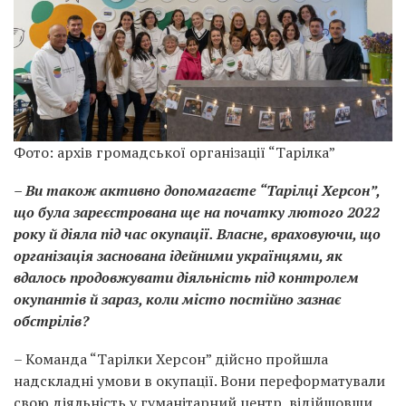
Фото: архів громадської організації “Тарілка”
– Ви також активно допомагаєте “Тарілці Херсон”,
що була зареєстрована ще на початку лютого 2022
року й діяла під час окупації. Власне, враховуючи, що
організація заснована ідейними українцями, як
вдалось продовжувати діяльність під контролем
окупантів й зараз, коли місто постійно зазнає
обстрілів?
– Команда “Тарілки Херсон” дійсно пройшла
надскладні умови в окупації. Вони переформатували
свою діяльність у гуманітарний центр, відійшовши