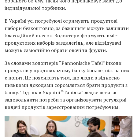
обраного об’єму, після чого перепаковує вміст до
індивідуальної торбинки.
В Україні усі потребуючі отримують продуктові
набори безкоштовно, за бажанням можуть залишити
благодійний внесок. Волонтери формують вміст
продуктових наборів заздалегідь, але відвідувачі
можуть самостійно обрати овочі та фрукти.
За словами волонтерів “Pannonische Tafel” інколи
продуктів у продовольчому банку більше, ніж на них
є попит. Це пояснюють тим, що люди з відносно
низькими доходами соромляться брати продукти з
банку. Тоді як в Україні “Тарілка” ледве встигає
задовольнити потреби та організовувати регулярні
видачі продуктів зареєстрованим потребуючим.