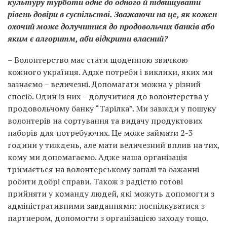
культуру турботи одне до одного й підвищувати
рівень довіри в суспільстві. Зважаючи на це, як кожен
охочий може долучитися до продовольчих банків або
яким є алгоритм, аби відкрити власний?
– Волонтерство має стати щоденною звичкою
кожного українця. Адже потреби і виклики, яких ми
зазнаємо – величезні. Допомагати можна у різний
спосіб. Один із них – долучитися до волонтерства у
продовольчому банку “Тарілка”. Ми завжди у пошуку
волонтерів на сортування та видачу продуктових
наборів для потребуючих. Це може займати 2-3
години у тиждень, але мати величезний вплив на тих,
кому ми допомагаємо. Адже наша організація
тримається на волонтерському запалі та бажанні
робити добрі справи. Також з радістю готові
прийняти у команду людей, які можуть допомогти з
адміністративними завданнями: поспілкуватися з
партнером, допомогти з організацією заходу тощо.