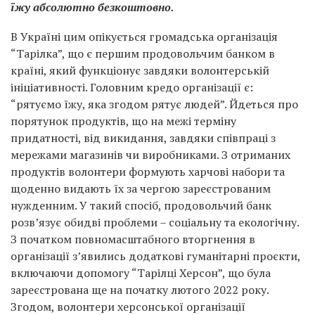
їжу абсолютно безкоштовно.
В Україні цим опікується громадська організація
“Тарілка”, що є першим продовольчим банком в
країні, який функціонує завдяки волонтерській
ініціативності. Головним кредо організації є:
“рятуємо їжу, яка згодом рятує людей”. Йдеться про
порятунок продуктів, що на межі терміну
придатності, від викидання, завдяки співпраці з
мережами магазинів чи виробниками. З отриманих
продуктів волонтери формують харчові набори та
щоденно видають їх за чергою зареєстрованим
нужденним. У такий спосіб, продовольчий банк
розв’язує обидві проблеми – соціальну та екологічну.
З початком повномасштабного вторгнення в
організації з’явились додаткові гуманітарні проєкти,
включаючи допомогу “Тарілці Херсон”, що була
зареєстрована ще на початку лютого 2022 року.
Згодом, волонтери херсонської організації