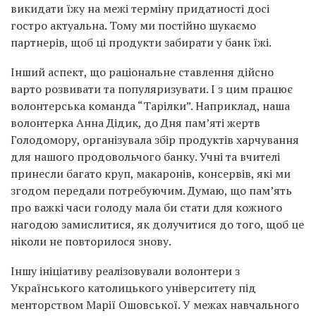
викидати їжу на межі терміну придатності досі
гостро актуальна. Тому ми постійно шукаємо
партнерів, щоб ці продукти забирати у банк їжі.
Інший аспект, що раціональне ставлення дійсно
варто розвивати та популяризувати. І з цим працює
волонтерська команда “Тарілки”. Наприклад, наша
волонтерка Анна Дідик, до Дня памʼяті жертв
Голодомору, організувала збір продуктів харчування
для нашого продовольчого банку. Учні та вчителі
принесли багато круп, макаронів, консервів, які ми
згодом передали потребуючим. Думаю, що памʼять
про важкі часи голоду мала би стати для кожного
нагодою замислитися, як долучитися до того, щоб це
ніколи не повторилося знову.
Іншу ініціативу реалізовували волонтери з
Українського католицького університету під
менторством Марії Ошовської. У межах навчального