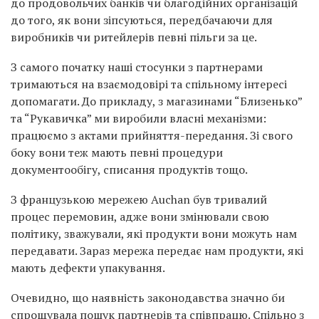
до продовольчих банків чи благодійних організацій
до того, як вони зіпсуються, передбачаючи для
виробників чи ритейлерів певні пільги за це.
З самого початку наші стосунки з партнерами
тримаються на взаємодовірі та спільному інтересі
допомагати. До прикладу, з магазинами “Близенько”
та “Рукавичка” ми виробили власні механізми:
працюємо з актами прийняття-передання. Зі свого
боку вони теж мають певні процедури
документообігу, списання продуктів тощо.
З французькою мережею Auchan був тривалий
процес перемовин, адже вони змінювали свою
політику, зважували, які продукти вони можуть нам
передавати. Зараз мережа передає нам продукти, які
мають дефекти упакування.
Очевидно, що наявність законодавства значно би
спрощувала пошук партнерів та співпрацю. Спільно з