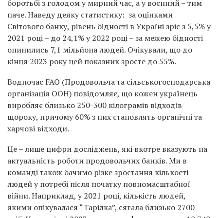
боротьбі з голодом у мирний час, а у воєнний – тим
паче. Наведу деяку статистику: за оцінками
Світового банку, рівень бідності в Україні зріс з 5,5% у
2021 році – до 24,1% у 2022 році – за межею бідності
опинились 7,1 мільйона людей. Очікували, що до
кінця 2023 року цей показник зросте до 55%.
Водночас FAO (Продовольча та сільськогосподарська
організація ООН) повідомляє, що кожен українець
виробляє близько 250-300 кілограмів відходів
щороку, причому 60% з них становлять органічні та
харчові відходи.
Це – лише цифри досліджень, які вкотре вказують на
актуальність роботи продовольчих банків. Ми в
команді також бачимо різке зростання кількості
людей у потребі після початку повномасштабної
війни. Наприклад, у 2021 році, кількість людей,
якими опікувалася “Тарілка”, сягала близько 2700