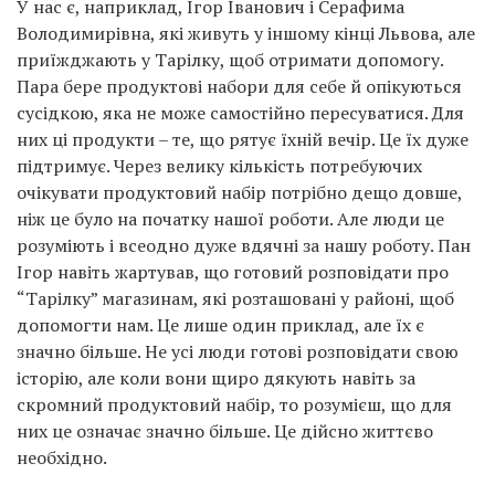
У нас є, наприклад, Ігор Іванович і Серафима
Володимирівна, які живуть у іншому кінці Львова, але
приїжджають у Тарілку, щоб отримати допомогу.
Пара бере продуктові набори для себе й опікуються
сусідкою, яка не може самостійно пересуватися. Для
них ці продукти – те, що рятує їхній вечір. Це їх дуже
підтримує. Через велику кількість потребуючих
очікувати продуктовий набір потрібно дещо довше,
ніж це було на початку нашої роботи. Але люди це
розуміють і всеодно дуже вдячні за нашу роботу. Пан
Ігор навіть жартував, що готовий розповідати про
“Тарілку” магазинам, які розташовані у районі, щоб
допомогти нам. Це лише один приклад, але їх є
значно більше. Не усі люди готові розповідати свою
історію, але коли вони щиро дякують навіть за
скромний продуктовий набір, то розумієш, що для
них це означає значно більше. Це дійсно життєво
необхідно.