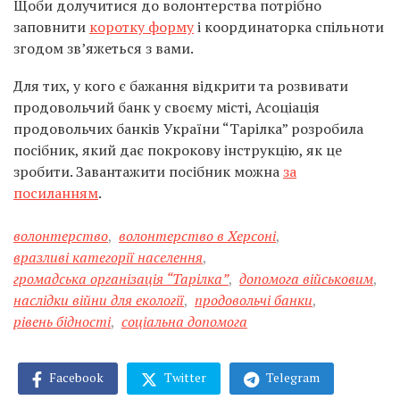
Щоби долучитися до волонтерства потрібно
заповнити
коротку форму
і координаторка спільноти
згодом звʼяжеться з вами.
Для тих, у кого є бажання відкрити та розвивати
продовольчий банк у своєму місті, Асоціація
продовольчих банків України “Тарілка” розробила
посібник, який дає покрокову інструкцію, як це
зробити. Завантажити посібник можна
за
посиланням
.
волонтерство
,
волонтерство в Херсоні
,
вразливі категорії населення
,
громадська організація “Тарілка”
,
допомога військовим
,
наслідки війни для екології
,
продовольчі банки
,
рівень бідності
,
соціальна допомога
Facebook
Twitter
Telegram