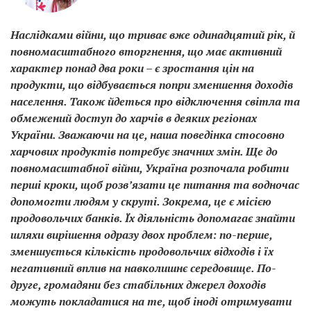
Наслідками війни, що триває вже одинадцятий рік, й
повномасштабного вторгнення, що має активний
характер понад два роки – є зростання цін на
продукти, що відбувається попри зменшення доходів
населення. Також йдеться про відключення світла та
обмежений доступ до харчів в деяких регіонах
України. Зважаючи на це, наша поведінка стосовно
харчових продуктів потребує значних змін. Ще до
повномасштабної війни, Україна розпочала робити
перші кроки, щоб розв’язати це питання та водночас
допомогти людям у скруті. Зокрема, це є місією
продовольчих банків. Їх діяльність допомагає знайти
шляхи вирішення одразу двох проблем: по-перше,
зменшується кількість продовольчих відходів і їх
негативний вплив на навколишнє середовище. По-
друге, громадяни без стабільних джерел доходів
можуть покладатися на те, щоб іноді отримувати