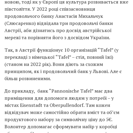
новою, тоді як у Європі ця культура розвивається вже
півстоліття. У 2022 році співзасновниця
продовольчого банку Анастасія Михальчук
(Слюсаренко) відвідала три продовольчі банки
Австрії, аби дізнатись про досвід австрійської
мережі та порівняти його з досвідом України.
Так, в Австрії функціонує 10 організацій “Tafel” (у
перекладі з німецької “Tafel” – стіл, повний їжі)
(станом на 2022 рік). Вони діють за схожим
принципом, як і продовольчий банк у Львові. Але є
більш розвиненими.
До прикладу, банк “Pannonische Tafel” має два
приміщення для допомоги людям у потребі – у
містах Eisenstadt та Oberpullendorf. Там кожен
відвідувач може самостійно обрати вміст та об’єм
продуктового набору за символічну ціну до 5€.
Волонтер допомагає сформувати набір у коробці