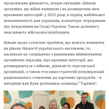
продовжили діяльність, попри окупацію. Цілком
зрозуміло, що війна вплинула і на розширення меж
вразливих категорій: у 2022 році, в період найбільшої
невизначеності для українців, волонтери передавали
їжу нужденним на Сході України. Також допомогу
надсилають військовослужбовцям.
Більше щодо сучасних проблем, що можуть впливати
на рівень бідності українського населення, те,
наскільки це споріднено з викликами мінімізування
органічних відходів, про вразливі категорії, що
розширюються з війною, діяльність херсонської
організації, а також стосовно стратегій популяризації
раціонального ставлення до харчових продуктів – в
матеріалі для Букв розповідає команда “Тарілки”.