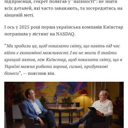
підприємця, секрет полягав у “наївності”: не знати
всіх деталей, які часто заважають, та зосередитись на
кінцевій меті.
І ось у 2025 році перша українська компанія Київстар
потрапила у лістинг на NASDAQ.
“
Ми зробили це, щоб показати світу, що навіть під час
війни є економічні можливості. І ви не могли б знайти
кращий актив, ніж Київстар, щоб показати світу, що в
Україні можна робити хороші, сильні, прибуткові
бізнеси
“, — пояснив він.