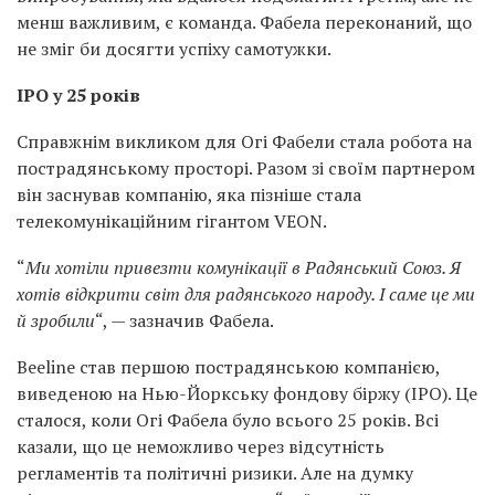
менш важливим, є команда. Фабела переконаний, що
не зміг би досягти успіху самотужки.
IPO у 25 років
Справжнім викликом для Огі Фабели стала робота на
пострадянському просторі. Разом зі своїм партнером
він заснував компанію, яка пізніше стала
телекомунікаційним гігантом VEON.
“
Ми хотіли привезти комунікації в Радянський Союз. Я
хотів відкрити світ для радянського народу. І саме це ми
й зробили
“, — зазначив Фабела.
Beeline став першою пострадянською компанією,
виведеною на Нью-Йоркську фондову біржу (IPO). Це
сталося, коли Огі Фабела було всього 25 років. Всі
казали, що це неможливо через відсутність
регламентів та політичні ризики. Але на думку