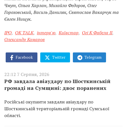
Чмут, Ольга Харлан, Михайло Федоров, Олег
Гороховський, Василь Даниляк, Святослав Вакарчук та
Євген Нищук.
IPO
,
OK TALK
,
інтерв'ю
,
Київстар
,
Огі К Фабела ІІ
,
Олександр Комаров
Facebook
Twitter
Telegram
22:12 7 Серпня, 2026
РФ завдала авіаудару по Шосткинській
громаді на Сумщині: двоє поранених
Російські окупанти завдали авіаудару по
Шосткинській територіальній громаді Сумської
області.