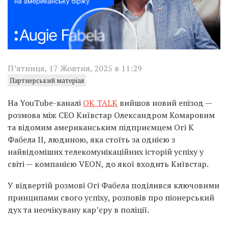
П’ятниця, 17 Жовтня, 2025 в 11:29
Партнерський матеріал
На YouTube-каналі
OK TALK
вийшов новий епізод —
розмова між СЕО Київстар Олександром Комаровим
та відомим американським підприємцем Огі К
Фабела ІІ, людиною, яка стоїть за однією з
найвідоміших телекомунікаційних історій успіху у
світі — компанією VEON, до якої входить Київстар.
У відвертій розмові Огі Фабела поділився ключовими
принципами свого успіху, розповів про піонерський
дух та неочікувану кар’єру в поліції.