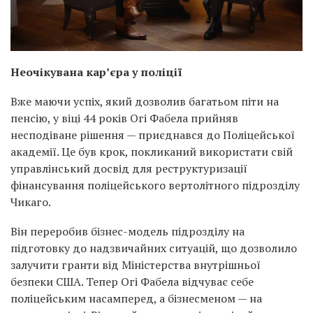
Неочікувана кар’єра у поліції
Вже маючи успіх, який дозволив багатьом піти на
пенсію, у віці 44 років Огі Фабела прийняв
несподіване рішення — приєднався до Поліцейської
академії. Це був крок, покликаний використати свій
управлінський досвід для реструктуризації
фінансування поліцейського вертолітного підрозділу
Чикаго.
Він переробив бізнес-модель підрозділу на
підготовку до надзвичайних ситуацій, що дозволило
залучити гранти від Міністерства внутрішньої
безпеки США. Тепер Огі Фабела відчуває себе
поліцейським насамперед, а бізнесменом — на