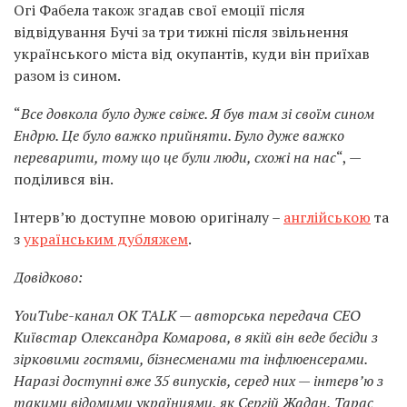
Огі Фабела також згадав свої емоції після
відвідування Бучі за три тижні після звільнення
українського міста від окупантів, куди він приїхав
разом із сином.
“
Все довкола було дуже свіже. Я був там зі своїм сином
Ендрю. Це було важко прийняти. Було дуже важко
переварити, тому що це були люди, схожі на нас
“, —
поділився він.
Інтерв’ю доступне мовою оригіналу –
англійською
та
з
українським дубляжем
.
Довідково:
YouTube-канал OK TALK — авторська передача СЕО
Київстар Олександра Комарова, в якій він веде бесіди з
зірковими гостями, бізнесменами та інфлюенсерами.
Наразі доступні вже 35 випусків, серед них — інтерв’ю з
такими відомими українцями, як Сергій Жадан, Тарас