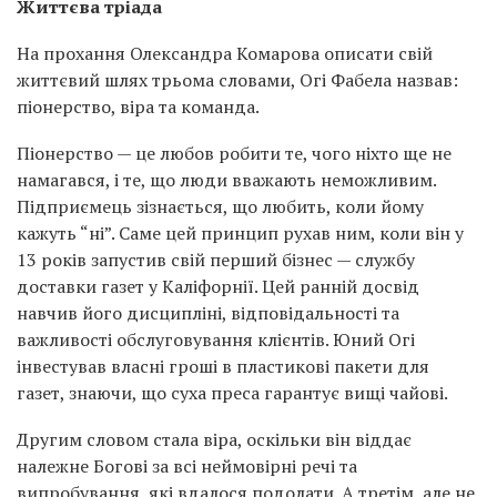
Життєва тріада
На прохання Олександра Комарова описати свій
життєвий шлях трьома словами, Огі Фабела назвав:
піонерство, віра та команда.
Піонерство — це любов робити те, чого ніхто ще не
намагався, і те, що люди вважають неможливим.
Підприємець зізнається, що любить, коли йому
кажуть “ні”. Саме цей принцип рухав ним, коли він у
13 років запустив свій перший бізнес — службу
доставки газет у Каліфорнії. Цей ранній досвід
навчив його дисципліні, відповідальності та
важливості обслуговування клієнтів. Юний Огі
інвестував власні гроші в пластикові пакети для
газет, знаючи, що суха преса гарантує вищі чайові.
Другим словом стала віра, оскільки він віддає
належне Богові за всі неймовірні речі та
випробування, які вдалося подолати. А третім, але не