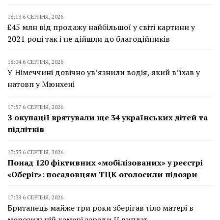
18:13 6 СЕРПНЯ, 2026
£45 млн від продажу найбільшої у світі картини у
2021 році так і не дійшли до благодійників
18:04 6 СЕРПНЯ, 2026
У Німеччині довічно ув’язнили водія, який в’їхав у
натовп у Мюнхені
17:57 6 СЕРПНЯ, 2026
З окупації врятували ще 34 українських дітей та
підлітків
17:53 6 СЕРПНЯ, 2026
Понад 120 фіктивних «мобілізованих» у реєстрі
«Оберіг»: посадовцям ТЦК оголосили підозри
17:39 6 СЕРПНЯ, 2026
Британець майже три роки зберігав тіло матері в
морозильній камері заради її виплат