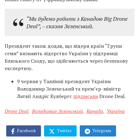
“Ми будемо робити з Канадою Big Drone
Deal”, – сказав Зеленський.
Президент також додав, що лідери країн “Групи
семи” визнають лідерство України у підтримці
Близького Сходу, що здійснюється через безпекову
експертизу.
9 червня у Таллінні президент України
Володимир Зеленський та прем’єр-міністр
Латвії Андріс Кулбергс
підписали
Drone Deal.
Drone Deal
,
Володимир Зеленський
,
Канада
,
Україна
Facebook
Twitter
Telegram