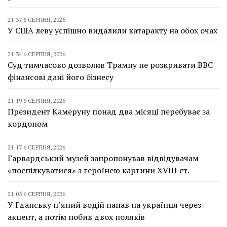
21:37 6 СЕРПНЯ, 2026
У США леву успішно видалили катаракту на обох очах
21:34 6 СЕРПНЯ, 2026
Суд тимчасово дозволив Трампу не розкривати BBC
фінансові дані його бізнесу
21:19 6 СЕРПНЯ, 2026
Президент Камеруну понад два місяці перебуває за
кордоном
21:17 6 СЕРПНЯ, 2026
Гарвардський музей запропонував відвідувачам
«поспілкуватися» з героїнею картини XVIII ст.
21:05 6 СЕРПНЯ, 2026
У Гданську п’яний водій напав на українця через
акцент, а потім побив двох поляків