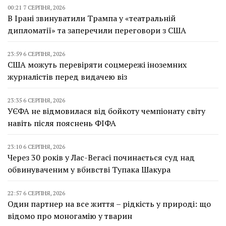
00:21 7 СЕРПНЯ, 2026
В Ірані звинуватили Трампа у «театральній
дипломатії» та заперечили переговори з США
23:59 6 СЕРПНЯ, 2026
США можуть перевіряти соцмережі іноземних
журналістів перед видачею віз
23:35 6 СЕРПНЯ, 2026
УЄФА не відмовилася від бойкоту чемпіонату світу
навіть після пояснень ФІФА
23:10 6 СЕРПНЯ, 2026
Через 30 років у Лас-Вегасі починається суд над
обвинуваченим у вбивстві Тупака Шакура
22:57 6 СЕРПНЯ, 2026
Один партнер на все життя – рідкість у природі: що
відомо про моногамію у тварин