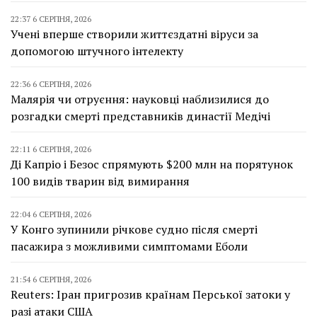
22:37 6 СЕРПНЯ, 2026
Учені вперше створили життєздатні віруси за
допомогою штучного інтелекту
22:36 6 СЕРПНЯ, 2026
Малярія чи отруєння: науковці наблизилися до
розгадки смерті представників династії Медічі
22:11 6 СЕРПНЯ, 2026
Ді Капріо і Безос спрямують $200 млн на порятунок
100 видів тварин від вимирання
22:04 6 СЕРПНЯ, 2026
У Конго зупинили річкове судно після смерті
пасажира з можливими симптомами Еболи
21:54 6 СЕРПНЯ, 2026
Reuters: Іран пригрозив країнам Перської затоки у
разі атаки США