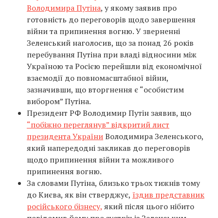
Володимира Путіна
, у якому заявив про
готовність до переговорів щодо завершення
війни та припинення вогню. У зверненні
Зеленський наголосив, що за понад 26 років
перебування Путіна при владі відносини між
Україною та Росією перейшли від економічної
взаємодії до повномасштабної війни,
зазначивши, що вторгнення є “особистим
вибором” Путіна.
Президент РФ Володимир Путін заявив, що
“побіжно переглянув” відкритий лист
президента України
Володимира Зеленського,
який напередодні закликав до переговорів
щодо припинення війни та можливого
припинення вогню.
За словами Путіна, близько трьох тижнів тому
до Києва, як він стверджує,
їздив представник
російського бізнесу,
який після цього нібито
повідомив йому про зустріч із Зеленським.