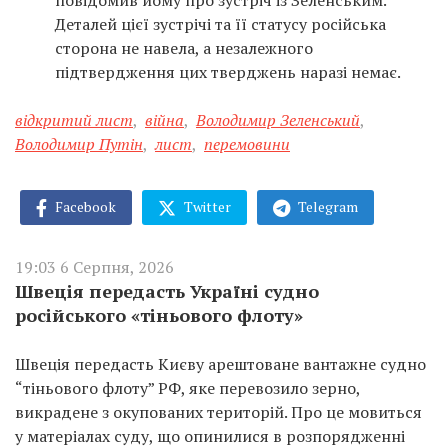
Деталей цієї зустрічі та її статусу російська
сторона не навела, а незалежного
підтвердження цих тверджень наразі немає.
відкритий лист
,
війна
,
Володимир Зеленський
,
Володимир Путін
,
лист
,
перемовини
Facebook
Twitter
Telegram
19:03 6 Серпня, 2026
Швеція передасть Україні судно
російського «тіньового флоту»
Швеція передасть Києву арештоване вантажне судно
“тіньового флоту” РФ, яке перевозило зерно,
викрадене з окупованих територій. Про це мовиться
у матеріалах суду, що опинилися в розпорядженні