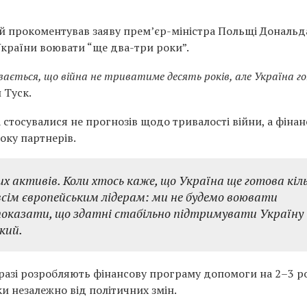
 прокоментував заяву прем’єр-міністра Польщі Дональд
 України воювати “ще два-три роки”.
івається, що війна не триватиме десять років, але Україна г
 Туск.
 стосувалися не прогнозів щодо тривалості війни, а фінан
боку партнерів.
 активів. Коли хтось каже, що Україна ще готова кіл
 всім європейським лідерам: ми не будемо воювати
показати, що здатні стабільно підтримувати Україну
кий.
аразі розробляють фінансову програму допомоги на 2–3 р
и незалежно від політичних змін.