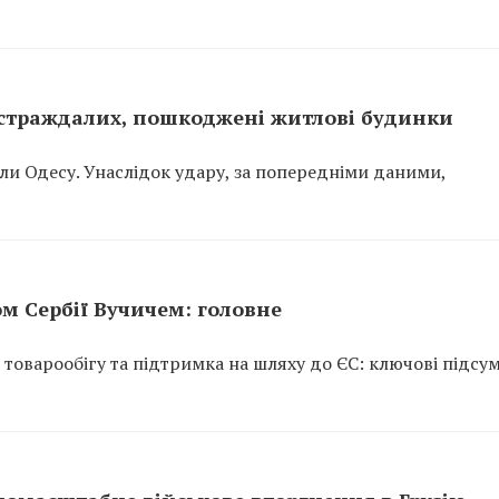
постраждалих, пошкоджені житлові будинки
вали Одесу. Унаслідок удару, за попередніми даними,
ом Сербії Вучичем: головне
я товарообігу та підтримка на шляху до ЄС: ключові підсу