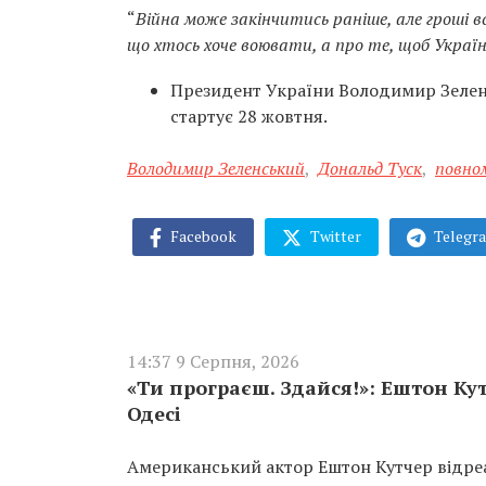
“
Війна може закінчитись раніше, але гроші вс
що хтось хоче воювати, а про те, щоб Укра
Президент України Володимир Зеле
стартує 28 жовтня.
Володимир Зеленський
,
Дональд Туск
,
повно
Facebook
Twitter
Telegr
14:37 9 Серпня, 2026
«Ти програєш. Здайся!»: Ештон Кут
Одесі
Американський актор Ештон Кутчер відреа