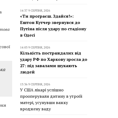
14:37 9 СЕРПНЯ, 2026
а
«Ти програєш. Здайся!»:
Ештон Кутчер звернувся до
Путіна після удару по стадіону
отова
в Одесі
сової
14:03 9 СЕРПНЯ, 2026
Кількість постраждалих від
удару РФ по Харкову зросла до
27: під завалами шукають
ька
людей
13:36 9 СЕРПНЯ, 2026
У США лікарі успішно
прооперували дитину в утробі
матері, усунувши важку
оки
вроджену ваду