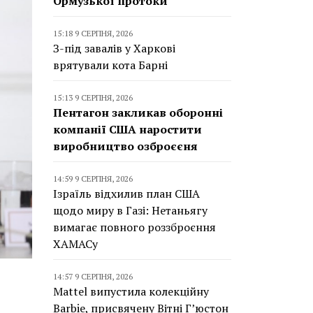
Ормузької протоки
15:18 9 СЕРПНЯ, 2026
З-під завалів у Харкові
врятували кота Барні
15:13 9 СЕРПНЯ, 2026
Пентагон закликав оборонні
компанії США наростити
виробництво озброєєня
14:59 9 СЕРПНЯ, 2026
Ізраїль відхилив план США
щодо миру в Газі: Нетаньягу
вимагає повного роззброєння
ХАМАСу
14:57 9 СЕРПНЯ, 2026
Mattel випустила колекційну
Barbie, присвячену Вітні Г’юстон