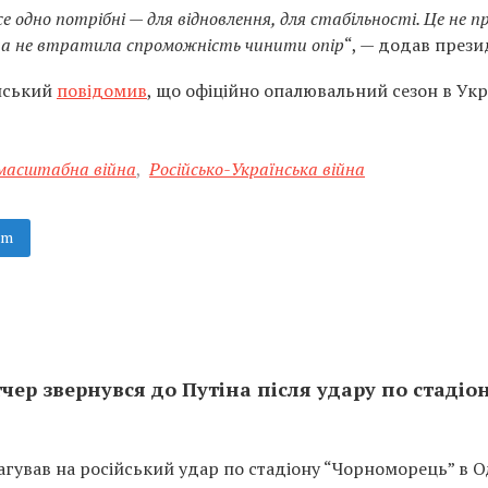
е одно потрібні — для відновлення, для стабільності. Це не п
їна не втратила спроможність чинити опір
“, — додав прези
нський
повідомив
, що офіційно опалювальний сезон в Укр
масштабна війна
,
Російсько-Українська війна
am
чер звернувся до Путіна після удару по стадіон
гував на російський удар по стадіону “Чорноморець” в Од