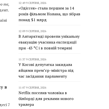
12:49 9 СЕРПНЯ, 2026
ро те,
«Одіссея» стала першим за 14
дент.
років фільмом Нолана, що зібрав
понад $1 млрд
аїні
12:09 9 СЕРПНЯ, 2026
В Антарктиді провели унікальну
евакуацію учасника експедиції
при -43 °C і в повній темряві
11:37 9 СЕРПНЯ, 2026
У Косові депутатка закидала
яйцями прем’єр-міністра під
час засідання парламенту
у в
11:07 9 СЕРПНЯ, 2026
Netflix поселив чоловіка в
білборді для реклами нового
трилера
есі 7