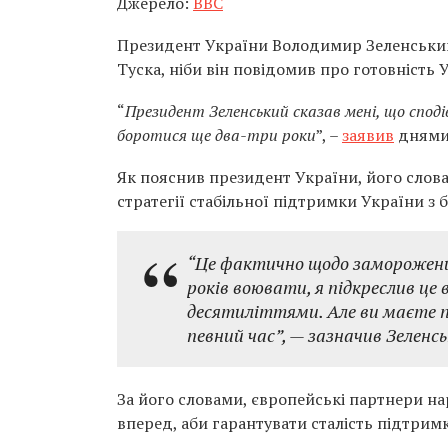
Джерело:
BBC
Президент України Володимир Зеленський
Туска, ніби він повідомив про готовність
“
Президент Зеленський сказав мені, що спод
боротися ще два-три роки
”, –
заявив
днями
Як пояснив президент України, його слова
стратегії стабільної підтримки України з 
“Це фактично щодо заморожених
років воювати, я підкреслив це
десятиліттями. Але ви маєте 
певний час”, — зазначив Зеленсь
За його словами, європейські партнери н
вперед, аби гарантувати сталість підтримк