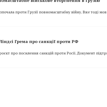
вномасштабне військове вторгнення в Грузію
розпочала проти Грузії повномасштабну війну. Вже тоді мо
індсі Грема про санкції проти РФ
оєкт про посилення санкцій проти Росії. Документ підт