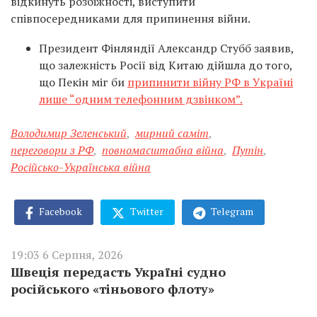
відкинуть розбіжності, виступити
співпосередниками для припинення війни.
Президент Фінляндії Александр Стубб заявив,
що залежність Росії від Китаю дійшла до того,
що Пекін міг би
припинити війну РФ в Україні
лише “одним телефонним дзвінком”.
Володимир Зеленський
,
мирний саміт
,
переговори з РФ
,
повномасштабна війна
,
Путін
,
Російсько-Українська війна
Facebook
Twitter
Telegram
19:03 6 Серпня, 2026
Швеція передасть Україні судно
російського «тіньового флоту»