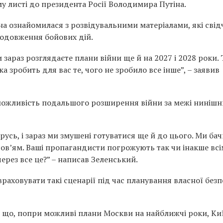
у листі до президента Росії Володимира Путіна.
на ознайомилася з розвідувальними матеріалами, які свід
одовження бойових дій.
зараз розглядаєте плани війни ще й на 2027 і 2028 роки.
а зробить для вас те, чого не зробило все інше”, – заявив
 можливість подальшого розширення війни за межі нинішн
орусь, і зараз ми змушені готуватися ще й до цього. Ми ба
ров’ям. Ваші пропагандисти погрожують так чи інакше всі
через все це?” – написав Зеленський.
раховувати такі сценарії під час планування власної безп
, що, попри можливі плани Москви на найближчі роки, Ки