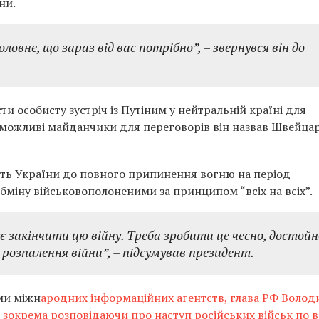
ни.
оловне, що зараз від вас потрібно”, – звернувся він до
и особисту зустріч із Путіним у нейтральній країні для
 можливі майданчики для переговорів він назвав Швейцар
ість України до повного припинення вогню на період
обміну військовополоненими за принципом “всіх на всіх”.
є закінчити цю війну. Треба зробити це чесно, достойн
 розпалення війни”, – підсумував президент.
ами міжн
ародних інформаційних агентств, глава РФ Воло
, зокрема розповідаючи про наступ російських військ по в