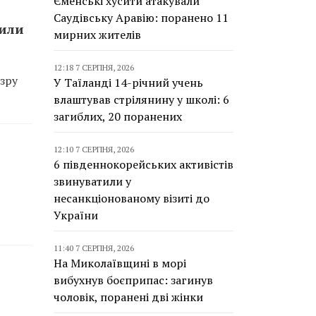
Єменські хусити атакували
Саудівську Аравію: поранено 11
сили
мирних жителів
12:18 7 СЕРПНЯ, 2026
зру
У Таїланді 14-річний учень
влаштував стрілянину у школі: 6
загиблих, 20 поранених
12:10 7 СЕРПНЯ, 2026
6 південнокорейських активістів
звинуватили у
несанкціонованому візиті до
України
11:40 7 СЕРПНЯ, 2026
На Миколаївщині в морі
вибухнув боєприпас: загинув
чоловік, поранені дві жінки