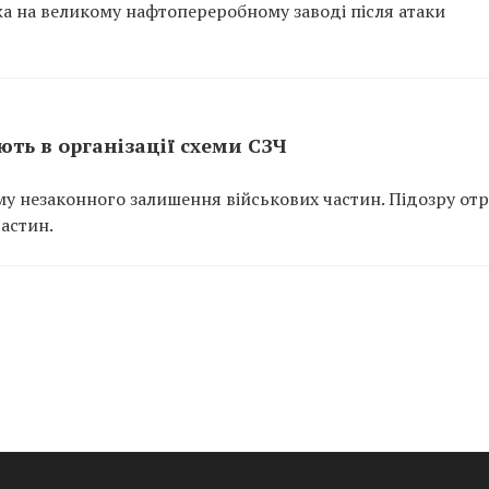
ежа на великому нафтопереробному заводі після атаки
ть в організації схеми СЗЧ
у незаконного залишення військових частин. Підозру от
частин.