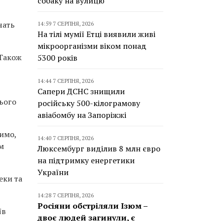
собаку на вулицю
чать
14:59 7 СЕРПНЯ, 2026
На тілі мумії Етці виявили живі
мікроорганізми віком понад
 Також
5300 років
14:44 7 СЕРПНЯ, 2026
Сапери ДСНС знищили
ього
російську 500-кілограмову
авіабомбу на Запоріжжі
чимо,
14:40 7 СЕРПНЯ, 2026
м
Люксембург виділив 8 млн євро
на підтримку енергетики
України
еки та
14:28 7 СЕРПНЯ, 2026
Росіяни обстріляли Ізюм –
їв
двоє людей загинули, є