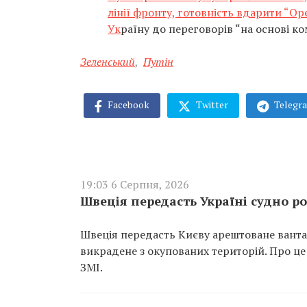
лінії фронту, готовність вдарити “О
Ук
раїну до переговорів “на основі ко
Зеленський
,
Путін
Facebook
Twitter
Telegr
19:03 6 Серпня, 2026
Швеція передасть Україні судно ро
Швеція передасть Києву арештоване вантаж
викрадене з окупованих територій. Про це
ЗМІ.