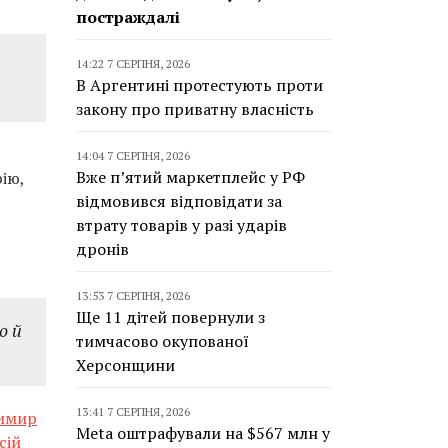
постраждалі
14:22 7 СЕРПНЯ, 2026
В Аргентині протестують проти
закону про приватну власність
14:04 7 СЕРПНЯ, 2026
Вже п’ятий маркетплейс у РФ
ію,
відмовився відповідати за
втрату товарів у разі ударів
дронів
13:53 7 СЕРПНЯ, 2026
Ще 11 дітей повернули з
о й
тимчасово окупованої
Херсонщини
13:41 7 СЕРПНЯ, 2026
димир
Meta оштрафували на $567 млн у
сій