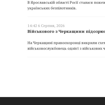
В Ярославській області Росії сталася пож
українських безпілотників.
14:42 6 Серпня, 2026
Військового з Черкащини підозрюю
На Черкащині правоохоронці викрили схем
військовослужбовець однієї з військових 