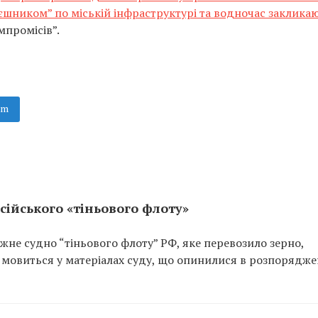
рєшником” по міській інфраструктурі та водночас заклика
мпромісів”.
am
сійського «тіньового флоту»
не судно “тіньового флоту” РФ, яке перевозило зерно,
 мовиться у матеріалах суду, що опинилися в розпорядже