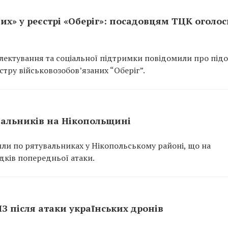
их» у реєстрі «Оберіг»: посадовцям ТЦК оголо
ектування та соціальної підтримки повідомили про підо
тру військовозобов’язаних “Оберіг”.
вальників на Нікопольщині
или по рятувальниках у Нікопольському районі, що на
ідків попередньої атаки.
ПЗ після атаки українських дронів