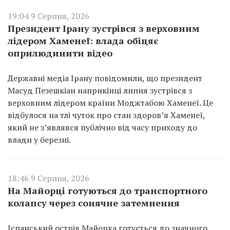
19:04 9 Серпня, 2026
Президент Ірану зустрівся з верховним
лідером Хаменеї: влада обіцяє
оприлюдинити відео
Державні медіа Ірану повідомили, що президент
Масуд Пезешкіан наприкінці липня зустрівся з
верховним лідером країни Моджтабою Хаменеї. Це
відбулося на тлі чуток про стан здоров’я Хаменеї,
який не з’являвся публічно від часу приходу до
влади у березні.
18:46 9 Серпня, 2026
На Майорці готуються до транспортного
колапсу через сонячне затемнення
Іспанський острів Майорка готується до значного