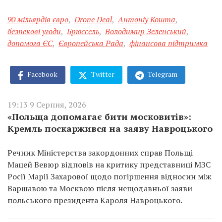
90 мільярдів євро
,
Drone Deal
,
Антоніу Кошта
,
безпекові угоди
,
Брюссель
,
Володимир Зеленський
,
допомога ЄС
,
Європейська Рада
,
фінансова підтримка
Facebook
Twitter
Telegram
19:13 9 Серпня, 2026
«Польща допомагає бити московитів»:
Кремль поскаржився на заяву Навроцького
Речник Міністерства закордонних справ Польщі
Мацей Вевюр відповів на критику представниці МЗС
Росії Марії Захарової щодо погіршення відносин між
Варшавою та Москвою після нещодавньої заяви
польського президента Кароля Навроцького.