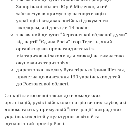
Запорізької області Юрій Мітленко, який
забезпечував примусову паспортизацію
українців і видавав російські документи
школярам, які досягли 14 років;
так званий депутат “Херсонської обласної думи”
від партії “Єдина Росія” Ігор Телегін, який
організовував пропагандистські та
мілітаризовані заходи для молоді на тимчасово
окупованих територіях;
директорка школи у Вуглегірську Ірина Шетеля,
причетна до вивезення 130 українських дітей
до Ростовської області.
Санкції застосовані також до громадських
організацій, рухів і військово-патріотичних клубів, які
допомагають у примусовій “інтеграції” викрадених
українських дітей у культурно-освітній та
ідеологічний простір Росії.