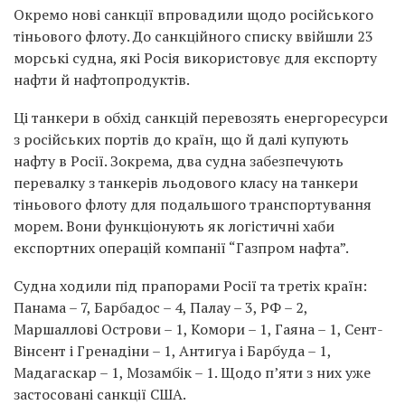
Окремо нові санкції впровадили щодо російського
тіньового флоту. До санкційного списку ввійшли 23
морські судна, які Росія використовує для експорту
нафти й нафтопродуктів.
Ці танкери в обхід санкцій перевозять енергоресурси
з російських портів до країн, що й далі купують
нафту в Росії. Зокрема, два судна забезпечують
перевалку з танкерів льодового класу на танкери
тіньового флоту для подальшого транспортування
морем. Вони функціонують як логістичні хаби
експортних операцій компанії “Газпром нафта”.
Судна ходили під прапорами Росії та третіх країн:
Панама – 7, Барбадос – 4, Палау – 3, РФ – 2,
Маршаллові Острови – 1, Комори – 1, Гаяна – 1, Сент-
Вінсент і Гренадіни – 1, Антигуа і Барбуда – 1,
Мадагаскар – 1, Мозамбік – 1. Щодо п’яти з них уже
застосовані санкції США.