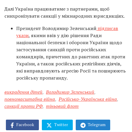
Далі Україна працюватиме з партнерами, щоб
синхронізувати санкції у міжнародних юрисдикціях.
Президент Володимир Зеленський
підписав
укази
, якими ввів у дію рішення Ради
національної безпеки і оборони України щодо
застосування санкцій проти російських
командирів, причетних до ракетних атак проти
України, а також російських релігійних діячів,
які виправдовують агресію Росії та поширюють
російську пропаганду.
викрадення дітей
,
Володимир Зеленський
,
повномасштабна війна
,
Російсько-Українська війна
,
санкції проти РФ
,
тіньовий флот
Facebook
Twitter
Telegram