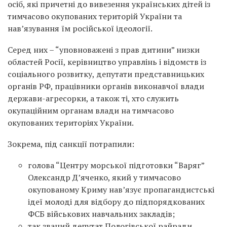
осіб, які причетні до вивезення українських дітей із
тимчасово окупованих територій України та
нав’язування їм російської ідеології.
Серед них – “уповноважені з прав дитини” низки
областей Росії, керівництво управлінь і відомств із
соціального розвитку, депутати представницьких
органів РФ, працівники органів виконавчої влади
держави-агресорки, а також ті, хто служить
окупаційним органам влади на тимчасово
окупованих територіях України.
Зокрема, під санкції потрапили:
голова “Центру морської підготовки “Варяг”
Олександр Д’яченко, який у тимчасово
окупованому Криму нав’язує пропагандистські
ідеї молоді для відбору до підпорядкованих
ФСБ військових навчальних закладів;
так званий депутат Пологівської райради