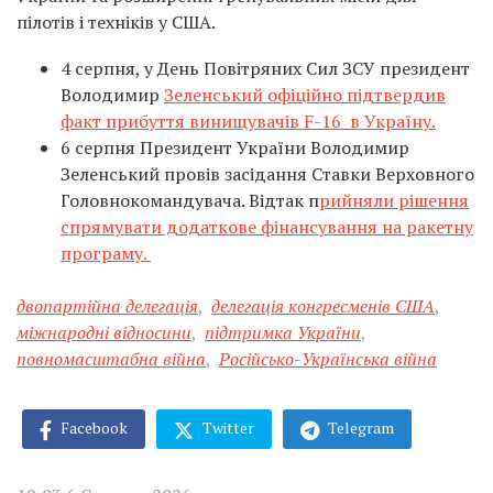
пілотів і техніків у США.
4 серпня, у День Повітряних Сил ЗСУ президент
Володимир
Зеленський офіційно підтвердив
факт прибуття винищувачів F-16 в Україну.
6 серпня Президент України Володимир
Зеленський провів засідання Ставки Верховного
Головнокомандувача. Відтак п
рийняли рішення
спрямувати додаткове фінансування на ракетну
програму.
двопартійна делегація
,
делегація конгресменів США
,
міжнародні відносини
,
підтримка України
,
повномасштабна війна
,
Російсько-Українська війна
Facebook
Twitter
Telegram