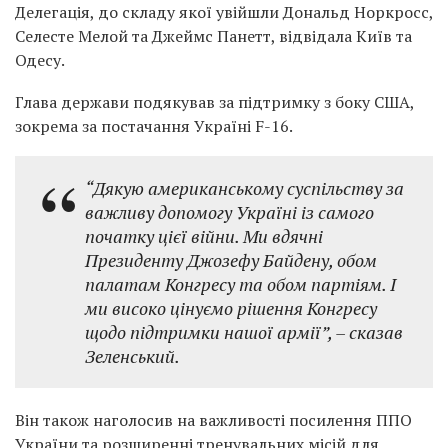
Делегація, до складу якої увійшли Дональд Норкросс,
Селесте Мелой та Джеймс Панетт, відвідала Київ та
Одесу.
Глава держави подякував за підтримку з боку США,
зокрема за постачання Україні F-16.
“Дякую американському суспільству за
важливу допомогу Україні із самого
початку цієї війни. Ми вдячні
Президенту Джозефу Байдену, обом
палатам Конгресу та обом партіям. І
ми високо цінуємо рішення Конгресу
щодо підтримки нашої армії”, – сказав
Зеленський.
Він також наголосив на важливості посилення ППО
України та розширенні тренувальних місій для