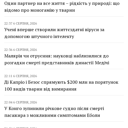
Один партнер на все життя – рідкість у природі: що
відомо про моногамію у тварин
22:37 6 СЕРПНЯ, 2026
Учені вперше створили життєздатні віруси за
допомогою штучного інтелекту
22:36 6 СЕРПНЯ, 2026
Малярія чи отруєння: науковці наблизилися до
розгадки смерті представників династії Медічі
22:11 6 СЕРПНЯ, 2026
Ді Капріо і Безос спрямують $200 млн на порятунок
100 видів тварин від вимирання
22:04 6 СЕРПНЯ, 2026
У Конго зупинили річкове судно після смерті
пасажира з можливими симптомами Еболи