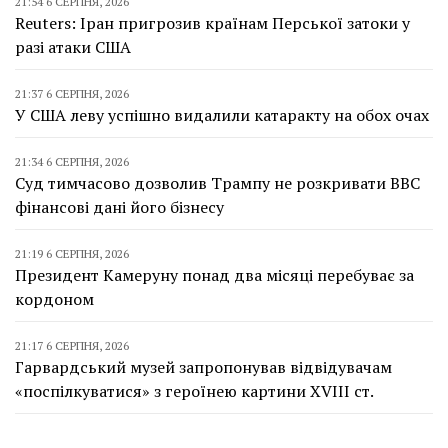
21:54 6 СЕРПНЯ, 2026
Reuters: Іран пригрозив країнам Перської затоки у
разі атаки США
21:37 6 СЕРПНЯ, 2026
У США леву успішно видалили катаракту на обох очах
21:34 6 СЕРПНЯ, 2026
Суд тимчасово дозволив Трампу не розкривати BBC
фінансові дані його бізнесу
21:19 6 СЕРПНЯ, 2026
Президент Камеруну понад два місяці перебуває за
кордоном
21:17 6 СЕРПНЯ, 2026
Гарвардський музей запропонував відвідувачам
«поспілкуватися» з героїнею картини XVIII ст.