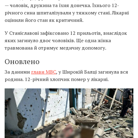
— чоловік, дружина та їхня донечка. Їхнього 12-
річного сина шпиталізували у тяжкому стані. Лікарні
оцінили його стан як критичний.
У Станіславові зафіксовано 12 прильотів, внаслідок
яких загинуло двоє чоловіків. Ще одна жінка
травмована й отримує медичну допомогу.
Оновлено
За даними
глави МВС
, у Широкій Балці загинула вся
родина. 12-річний хлопчик помер у лікарні.