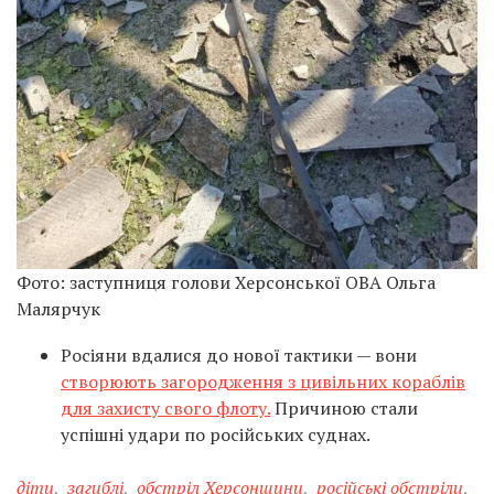
Фото: заступниця голови Херсонської ОВА Ольга
Малярчук
Росіяни вдалися до нової тактики — вони
створюють загородження з цивільних кораблів
для захисту свого флоту.
Причиною стали
успішні удари по російських суднах.
діти
,
загиблі
,
обстріл Херсонщини
,
російські обстріли
,