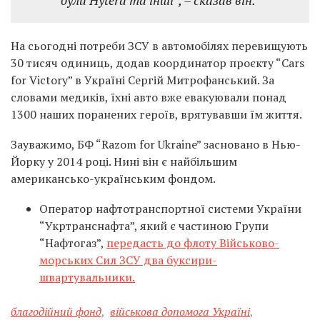
були Hytera та інші”, – сказав він.
На сьогодні потреби ЗСУ в автомобілях перевищують
30 тисяч одиниць, додав координатор проєкту “Cars
for Victory” в Україні Сергій Митрофанський. За
словами медиків, їхні авто вже евакуювали понад
1300 наших поранених героїв, врятувавши їм життя.
Зауважимо, БФ “Razom for Ukraine” засновано в Нью-
Йорку у 2014 році. Нині він є найбільшим
американсько-українським фондом.
Оператор нафтотранспортної системи України
“Укртранснафта”, який є частиною Групи
“Нафтогаз”,
передасть до флоту Військово-
морських Сил ЗСУ два буксири-
швартувальники.
благодійний фонд
,
військова допомога Україні
,