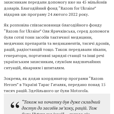
захисникам передали допомогу вже на 45 мільйонів
доларів. Благодійний фонд “Razom for Ukraine”
відкрив цю програму 24 лютого 2022 року.
Як розповіла співзасновниця благодійного фонду
“Razom for Ukraine” Оля Яричківська, серед допомоги
були сотні тонн засобів тактичної медицини,
медичних препаратів та медикаментів, тисячі дронів,
рацій, радіостанцій тощо. Також передавали пікапи,
генератори, портативні зарядні станції та інші речі
українським захисникам, службам надзвичайних
ситуацій, лікарням і шпиталям.
Зокрема, як додав координатор програми “Razom
Heroes” в Україні Тарас Гаталяк, передано понад 15
тисяч рацій. Здебільшого це були Motorola.
“Також на початку був дуже складний
доступ до засобів зв’язку, рацій. Тож