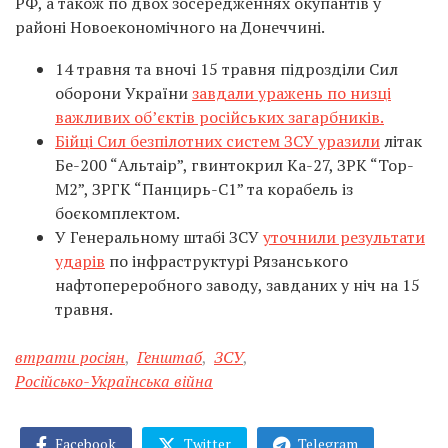
РФ, а також по двох зосередженнях окупантів у
районі Новоекономічного на Донеччині.
14 травня та вночі 15 травня підрозділи Сил
оборони України
завдали уражень по низці
важливих об’єктів російських загарбників.
Бійці Сил безпілотних систем ЗСУ уразили
літак
Бе-200 “Альтаір”, гвинтокрил Ка-27, ЗРК “Тор-
М2”, ЗРГК “Панцирь-С1” та корабель із
боєкомплектом.
У Генеральному штабі ЗСУ
уточнили результати
ударів
по інфраструктурі Рязанського
нафтопереробного заводу, завданих у ніч на 15
травня.
втрати росіян
,
Генштаб
,
ЗСУ
,
Російсько-Українська війна
Facebook
Twitter
Telegram