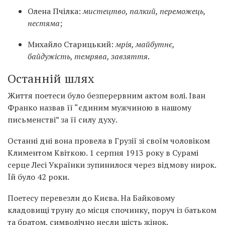
Олена Пчілка:
мистецтво, палкий, переможець,
нестяма
;
Михайло Старицький:
мрія, майбутнє,
байдужість, темрява, завзяття
.
Останній шлях
Життя поетеси було безперервним актом волі. Іван
Франко назвав її “єдиним мужчиною в нашому
письменстві” за її силу духу.
Останні дні вона провела в Грузії зі своїм чоловіком
Климентом Квіткою. 1 серпня 1913 року в Сурамі
серце Лесі Українки зупинилося через відмову нирок.
Їй було 42 роки.
Поетесу перевезли до Києва. На Байковому
кладовищі труну до місця спочинку, поруч із батьком
та братом, символічно несли шість жінок.