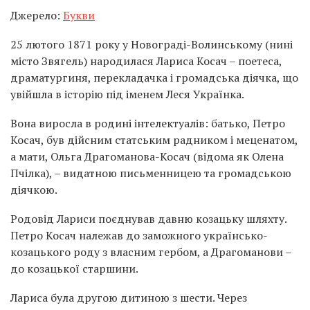
Джерело:
Букви
25 лютого 1871 року у Новограді-Волинському (нині
місто
Звягель)
народилася Лариса Косач – поетеса,
драматургиня, перекладачка і громадська діячка, що
увійшла в історію під іменем Леся Українка.
Вона виросла в родині інтелектуалів: батько, Петро
Косач, був дійсним статським радником і меценатом,
а мати, Ольга Драгоманова-Косач (відома як Олена
Пчілка), – видатною письменницею та громадською
діячкою.
Родовід Лариси поєднував давню козацьку шляхту.
Петро Косач належав до заможного українсько-
козацького роду з власним гербом, а Драгоманови –
до козацької старшини.
Лариса була другою дитиною з шести. Через