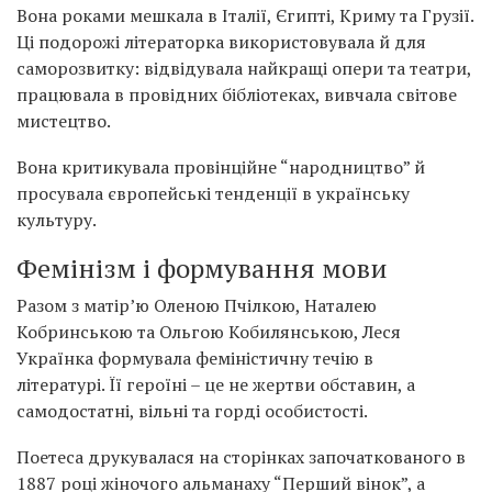
Вона роками мешкала в Італії, Єгипті, Криму та Грузії.
Ці подорожі літераторка використовувала й для
саморозвитку: відвідувала найкращі опери та театри,
працювала в провідних бібліотеках, вивчала світове
мистецтво.
Вона критикувала провінційне “народництво” й
просувала європейські тенденції в українську
культуру.
Фемінізм і формування мови
Разом з матір’ю Оленою Пчілкою, Наталею
Кобринською та Ольгою Кобилянською, Леся
Українка формувала феміністичну течію в
літературі. Її героїні – це не жертви обставин, а
самодостатні, вільні та горді особистості.
Поетеса друкувалася на сторінках започаткованого в
1887 році жіночого альманаху “Перший вінок”, а