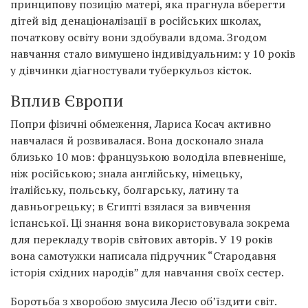
принципову позицію матері, яка прагнула вберегти
дітей від денаціоналізації в російських школах,
початкову освіту вони здобували вдома. Згодом
навчання стало вимушено індивідуальним: у 10 років
у дівчинки діагностували туберкульоз кісток.
Вплив Європи
Попри фізичні обмеження, Лариса Косач активно
навчалася й розвивалася. Вона досконало знала
близько 10 мов: французькою володіла впевненіше,
ніж російською; знала англійську, німецьку,
італійську, польську, болгарську, латину та
давньогрецьку; в Єгипті взялася за вивчення
іспанської. Ці знання вона використовувала зокрема
для перекладу творів світових авторів. У 19 років
вона самотужки написала підручник “Стародавня
історія східних народів” для навчання своїх сестер.
Боротьба з хворобою змусила Лесю об’їздити світ.