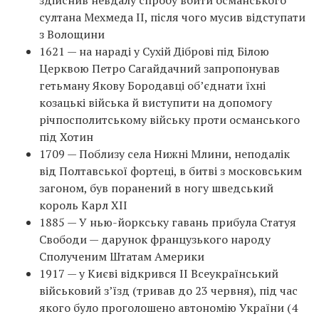
здійснив невдалу спробу вбити османського
султана Мехмеда II, після чого мусив відступати
з Волощини
1621 — на нараді у Сухій Діброві під Білою
Церквою Петро Сагайдачний запропонував
гетьману Якову Бородавці об’єднати їхні
козацькі війська й виступити на допомогу
річпосполитському війську проти османського
під Хотин
1709 — Поблизу села Нижні Млини, неподалік
від Полтавської фортеці, в битві з московським
загоном, був поранений в ногу шведський
король Карл XII
1885 — У нью-йоркську гавань прибула Статуя
Свободи — дарунок французького народу
Сполученим Штатам Америки
1917 — у Києві відкрився II Всеукраїнський
військовий з’їзд (тривав до 23 червня), під час
якого було проголошено автономію України (4