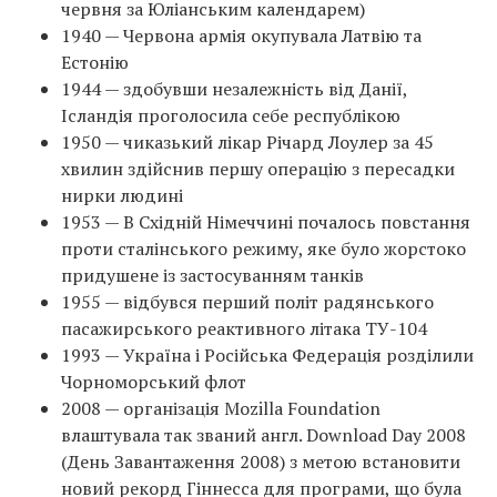
червня за Юліанським календарем)
1940 — Червона армія окупувала Латвію та
Естонію
1944 — здобувши незалежність від Данії,
Ісландія проголосила себе республікою
1950 — чиказький лікар Річард Лоулер за 45
хвилин здійснив першу операцію з пересадки
нирки людині
1953 — В Східній Німеччині почалось повстання
проти сталінського режиму, яке було жорстоко
придушене із застосуванням танків
1955 — відбувся перший політ радянського
пасажирського реактивного літака ТУ-104
1993 — Україна і Російська Федерація розділили
Чорноморський флот
2008 — організація Mozilla Foundation
влаштувала так званий англ. Download Day 2008
(День Завантаження 2008) з метою встановити
новий рекорд Гіннесса для програми, що була