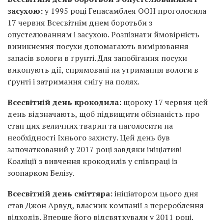
засухою:
у 1995 році Генасамблея ООН проголосила
17 червня Всесвітнім днем боротьби з
опустелюванням і засухою. Розпізнати ймовірність
виникнення посухи допомагають вимірювання
запасів вологи в ґрунті. Для запобігання посухи
виконують дії, спрямовані на утримання вологи в
ґрунті і затримання снігу на полях.
Всесвітній день крокодила:
щороку 17 червня цей
день відзначають, щоб підвищити обізнаність про
стан цих величних тварин та наголосити на
необхідності їхнього захисту. Цей день був
започаткований у 2017 році завдяки ініціативі
Коаліції з вивчення крокодилів у співпраці із
зоопарком Белізу.
Всесвітній день сміттяра:
ініціатором цього дня
став Джон Арвуд, власник компанії з перероблення
відходів. Вперше його відсвяткували у 2011 році.