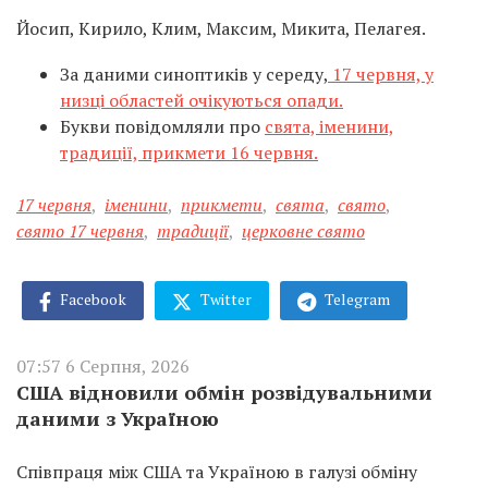
Йосип, Кирило, Клим, Максим, Микита, Пелагея.
За даними синоптиків у середу,
17 червня, у
низці областей очікуються опади.
Букви повідомляли про
свята, іменини,
традиції, прикмети 16 червня.
17 червня
,
іменини
,
прикмети
,
свята
,
свято
,
свято 17 червня
,
традиції
,
церковне свято
Facebook
Twitter
Telegram
07:57 6 Серпня, 2026
США відновили обмін розвідувальними
даними з Україною
Співпраця між США та Україною в галузі обміну