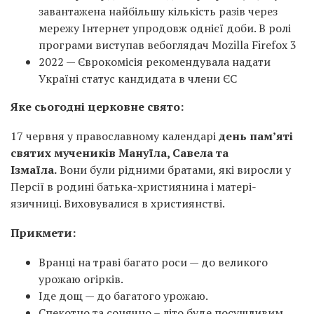
завантажена найбільшу кількість разів через
мережу Інтернет упродовж однієї доби. В ролі
програми виступав вебоглядач Mozilla Firefox 3
2022 — Єврокомісія рекомендувала надати
Україні статус кандидата в члени ЄС
Яке сьогодні церковне свято:
17 червня у православному календарі
день пам’яті
святих мучеників Мануїла, Савела та
Ізмаїла.
Вони були рідними братами, які виросли у
Персії в родині батька-християнина і матері-
язичниці. Виховувалися в християнстві.
Прикмети:
Вранці на траві багато роси — до великого
урожаю огірків.
Іде дощ — до багатого урожаю.
Спекотно та сонячно – літо буде посушливим.