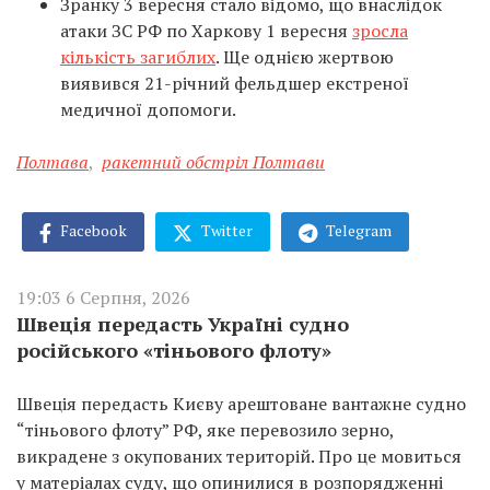
Зранку 3 вересня стало відомо, що внаслідок
атаки ЗС РФ по Харкову 1 вересня
зросла
кількість загиблих
. Ще однією жертвою
виявився 21-річний фельдшер екстреної
медичної допомоги.
Полтава
,
ракетний обстріл Полтави
Facebook
Twitter
Telegram
19:03 6 Серпня, 2026
Швеція передасть Україні судно
російського «тіньового флоту»
Швеція передасть Києву арештоване вантажне судно
“тіньового флоту” РФ, яке перевозило зерно,
викрадене з окупованих територій. Про це мовиться
у матеріалах суду, що опинилися в розпорядженні