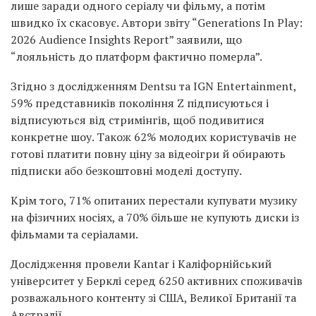
лише заради одного серіалу чи фільму, а потім
швидко їх скасовує. Автори звіту “Generations In Play:
2026 Audience Insights Report” заявили, що
“лояльність до платформ фактично померла”.
Згідно з дослідженням Dentsu та IGN Entertainment,
59% представників покоління Z підписуються і
відписуються від стримінгів, щоб подивитися
конкретне шоу. Також 62% молодих користувачів не
готові платити повну ціну за відеоігри й обирають
підписки або безкоштовні моделі доступу.
Крім того, 71% опитаних перестали купувати музику
на фізичних носіях, а 70% більше не купують диски із
фільмами та серіалами.
Дослідження провели Kantar і Каліфорнійський
університет у Берклі серед 6250 активних споживачів
розважального контенту зі США, Великої Британії та
Австралії.