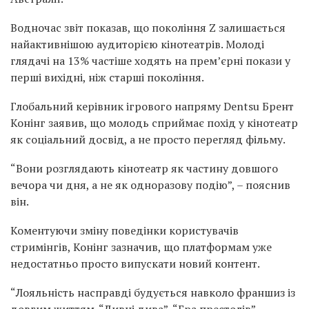
Водночас звіт показав, що покоління Z залишається
найактивнішою аудиторією кінотеатрів. Молоді
глядачі на 13% частіше ходять на прем’єрні покази у
перші вихідні, ніж старші покоління.
Глобальний керівник ігрового напряму Dentsu Брент
Конінг заявив, що молодь сприймає похід у кінотеатр
як соціальний досвід, а не просто перегляд фільму.
“Вони розглядають кінотеатр як частину довшого
вечора чи дня, а не як одноразову подію”, – пояснив
він.
Коментуючи зміну поведінки користувачів
стримінгів, Конінг зазначив, що платформам уже
недостатньо просто випускати новий контент.
“Лояльність насправді будується навколо франшиз із