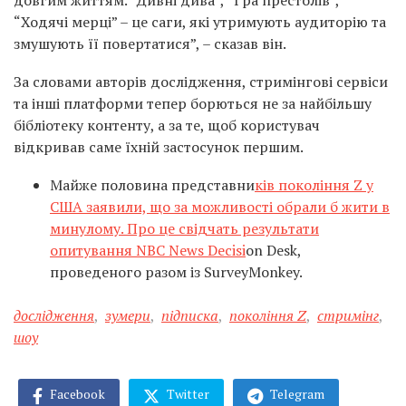
довгим життям. “Дивні дива”, “Гра престолів”,
“Ходячі мерці” – це саги, які утримують аудиторію та
змушують її повертатися”, – сказав він.
За словами авторів дослідження, стримінгові сервіси
та інші платформи тепер борються не за найбільшу
бібліотеку контенту, а за те, щоб користувач
відкривав саме їхній застосунок першим.
Майже половина представни
ків покоління Z у
США заявили, що за можливості обрали б жити в
минулому. Про це свідчать результати
опитування NBC News Decisi
on Desk,
проведеного разом із SurveyMonkey.
дослідження
,
зумери
,
підписка
,
покоління Z
,
стримінг
,
шоу
Facebook
Twitter
Telegram