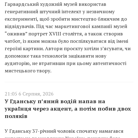
Гарвардський художній музей використав
генеративний штучний інтелект у незвичному
експерименті, щоб зробити мистецтво ближчим до
відвідувачів. Під час маркетингової кампанії музей
“оживив” портрет XVIII століття, а також створив
чатбот, із яким можна було поспілкуватися від імені
героїні картини. Автори проєкту хотіли з’ясувати, чи
допоможе така технологія зацікавити нову
аудиторію, не втративши при цьому автентичності
мистецького твору.
21:05 6 Серпня, 2026
У Гданську п’яний водій напав на
українця через акцент, а потім побив двох
поляків
У Гданську 37-річний чоловік спочатку намагався