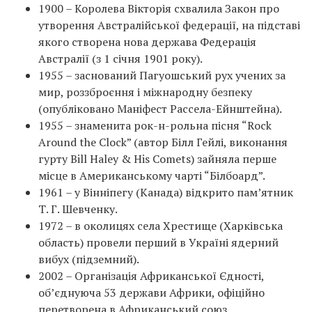
1900 – Королева Вікторія схвалила Закон про
утворення Австралійської федерації, на підставі
якого створена нова держава Федерація
Австралії (з 1 січня 1901 року).
1955 – заснований Пагуошський рух учених за
мир, роззброєння і міжнародну безпеку
(опубліковано Маніфест Рассела-Ейнштейна).
1955 – знаменита рок-н-рольна пісня “Rock
Around the Clock” (автор Білл Гейлі, виконання
гурту Bill Haley & His Comets) зайняла перше
місце в Американському чарті “Білбоард”.
1961 – у Вінніпегу (Канада) відкрито пам’ятник
Т. Г. Шевченку.
1972 – в околицях села Хрестище (Харківська
область) провели перший в Україні ядерний
вибух (підземний).
2002 – Організація Африканської Єдності,
об’єднуюча 53 держави Африки, офіційно
перетворена в Африканський союз.