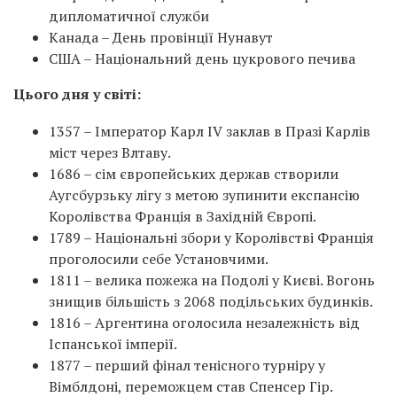
дипломатичної служби
Канада – День провінції Нунавут
США – Національний день цукрового печива
Цього дня у світі:
1357 – Імператор Карл IV заклав в Празі Карлів
міст через Влтаву.
1686 – сім європейських держав створили
Аугсбурзьку лігу з метою зупинити експансію
Королівства Франція в Західній Європі.
1789 – Національні збори у Королівстві Франція
проголосили себе Установчими.
1811 – велика пожежа на Подолі у Києві. Вогонь
знищив більшість з 2068 подільських будинків.
1816 – Аргентина оголосила незалежність від
Іспанської імперії.
1877 – перший фінал тенісного турніру у
Вімблдоні, переможцем став Спенсер Гір.