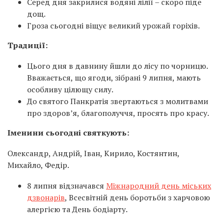
Серед дня закрилися водяні лілії – скоро піде
дощ.
Гроза сьогодні віщує великий урожай горіхів.
Традиції:
Цього дня в давнину йшли до лісу по чорницю.
Вважається, що ягоди, зібрані 9 липня, мають
особливу цілющу силу.
До святого Панкратія звертаються з молитвами
про здоров’я, благополуччя, просять про красу.
Іменини сьогодні святкують:
Олександр, Андрій, Іван, Кирило, Костянтин,
Михайло, Федір.
8 липня відзначався
Міжнародний день міських
дзвонарів
, Всесвітній день боротьби з харчовою
алергією та День бодіарту.