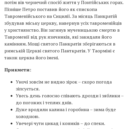
потім вів чернечий спосіб життя у Понтійських горах.
Пізніше Петро поставив його як єпископа
Тавроменійського на Сицилії. За місяць Панкратій
збудував міську церкву, навернув усіх тавроменійців
у християнство. Він загинув мученицькою смертю в
Тавроменії від рук язичників, які закидали його
камінням. Мощі святого Панкратія зберігаються в
римській Церкві святого Панткратія. У Таорміні є
також церква його імені.
Прикмети:
Уночі зовсім не видно зірок – скоро погода
зіпсується.
Увесь день голосно співають дрозди і зяблики –
до погожих і теплих днів.
Дуже вродили калина і горобина – зима буде
холодною.
Увечері чути цикад і коників – до спеки.