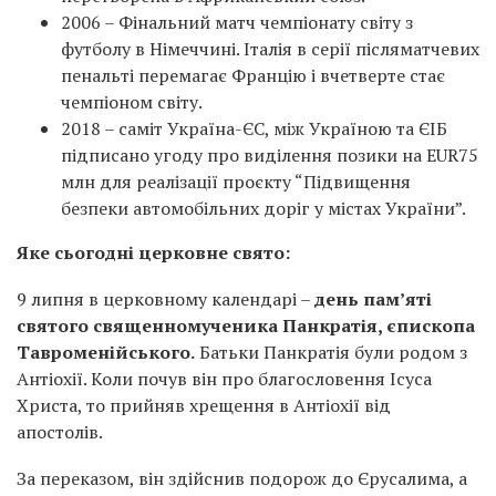
2006 – Фінальний матч чемпіонату світу з
футболу в Німеччині. Італія в серії післяматчевих
пенальті перемагає Францію і вчетверте стає
чемпіоном світу.
2018 – саміт Україна-ЄС, між Україною та ЄІБ
підписано угоду про виділення позики на EUR75
млн для реалізації проєкту “Підвищення
безпеки автомобільних доріг у містах України”.
Яке сьогодні церковне свято:
9 липня в церковному календарі –
день пам’яті
святого священномученика Панкратія, єпископа
Тавроменійського.
Батьки Панкратія були родом з
Антіохії. Коли почув він про благословення Ісуса
Христа, то прийняв хрещення в Антіохії від
апостолів.
За переказом, він здійснив подорож до Єрусалима, а